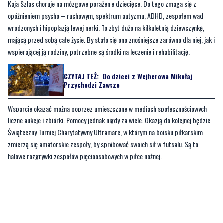
Kaja Szlas choruje na mózgowe porażenie dziecięce. Do tego zmaga się z
opóźnieniem psycho – ruchowym, spektrum autyzmu, ADHD, zespołem wad
wrodzonych i hipoplazją lewej nerki. To zbyt dużo na kilkuletnią dziewczynkę,
mającą przed sobą całe życie. By stało się ono znośniejsze zarówno dla niej, jak i
wspierającej ją rodziny, potrzebne są środki na leczenie i rehabilitację.
CZYTAJ TEŻ:
Do dzieci z Wejherowa Mikołaj
Przychodzi Zawsze
Wsparcie okazać można poprzez umieszczane w mediach społecznościowych
liczne aukcje i zbiórki. Pomocy jednak nigdy za wiele. Okazją do kolejnej będzie
Świąteczny Turniej Charytatywny Ultramare, w którym na boisku piłkarskim
zmierzą się amatorskie zespoły, by spróbować swoich sił w futsalu. Są to
halowe rozgrywki zespołów pięcioosobowych w piłce nożnej.