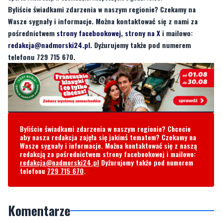
Byliście świadkami zdarzenia w naszym regionie? Czekamy na
Wasze sygnały i informacje. Można kontaktować się z nami za
pośrednictwem
strony facebookowej
,
strony na X
i mailowo:
redakcja@nadmorski24.pl
. Dyżurujemy także pod numerem
telefonu 729 715 670.
Byliście świadkami zdarzenia w naszym regionie? Chcecie
aby nasza redakcja zajęła się jakimś tematem? Czekamy na
Wasze sygnały i informacje. Można kontaktować się z naszą
redakcją za pośrednictwem strony facebookowej i mailowo:
redakcja@nadmorski24.pl
Dyżurujemy także pod numerem
telefonu
729 715 670
.
Komentarze