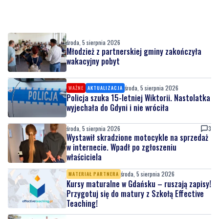
środa, 5 sierpnia 2026
Młodzież z partnerskiej gminy zakończyła
wakacyjny pobyt
środa, 5 sierpnia 2026
WAŻNE
AKTUALIZACJA
Policja szuka 15-letniej Wiktorii. Nastolatka
wyjechała do Gdyni i nie wróciła
środa, 5 sierpnia 2026
3
Wystawił skradzione motocykle na sprzedaż
w internecie. Wpadł po zgłoszeniu
właściciela
środa, 5 sierpnia 2026
MATERIAŁ PARTNERA
Kursy maturalne w Gdańsku – ruszają zapisy!
Przygotuj się do matury z Szkołą Effective
Teaching!