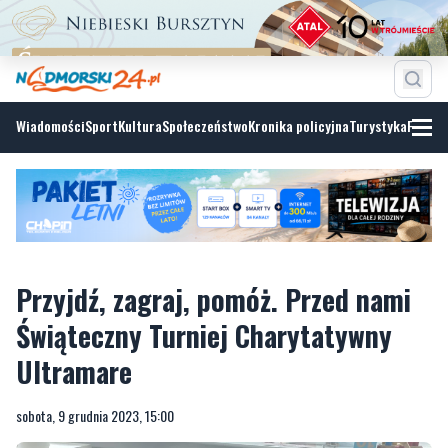
Wiadomości
Sport
Kultura
Społeczeństwo
Kronika policyjna
Turystyka
Fotoga
Przyjdź, zagraj, pomóż. Przed nami
Świąteczny Turniej Charytatywny
Ultramare
sobota, 9 grudnia 2023, 15:00