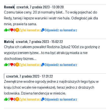
Romek
czwartek, 7 grudnia 2023 - 13:30:20
Czemu takie ceny. 20 zł normalny bilet.. To wolę pojechać do
Redy, taniej i lepsze warunki i wiatr nie hula. Odległość jak dla
mnie, prawie ta sama.
4
0
Zgłoś komentarz
Odpowiedz na komentarz
Matrix
czwartek, 7 grudnia 2023 - 15:02:22
Chyba ich całkiem powaliło! Rodzina 2plus2 100zl za godzinę z
wypożyczeniem łyżew...to ma być atrakcją miasta a nie
dochodowy biznes...
5
0
Zgłoś komentarz
Odpowiedz na komentarz
czwartek, 7 grudnia 2023 - 17:31:22
Zewnętrzne wodne ogrody jedne z najdroższych tego typu w
kraju (choć wcale nie najwieksze), teraz jedno z droższych
lodowiska. Dziwna tendencja w mieście.
5
0
Zgłoś komentarz
Odpowiedz na komentarz