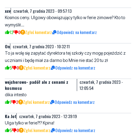
xcv
czwartek, 7 grudnia 2023 - 09:57:13
Kosmos ceny. Ulgowy obowiązujący tylko w ferie zimowe? Kto to
wymyślił...
12
0
Zgłoś komentarz
Odpowiedz na komentarz
On
czwartek, 7 grudnia 2023 - 10:32:11
To ja wolę się zapytać dyrektora tej szkoły czy mogę pojeździć z
uczniami i będę miał za darmo bo Mnie nie stać 20 tu zł
5
0
Zgłoś komentarz
Odpowiedz na komentarz
wejcherowo- padół ale z cenami z
czwartek, 7 grudnia 2023 -
kosmosu
12:05:54
dika intesto
1
2
Zgłoś komentarz
Odpowiedz na komentarz
Ka Jot
czwartek, 7 grudnia 2023 - 12:39:19
Ulga tylko w ferie?!? Kpina!
5
0
Zgłoś komentarz
Odpowiedz na komentarz