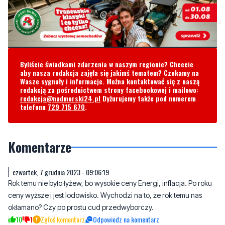
Byliście świadkami zdarzenia w naszym regionie? Chcecie
aby nasza redakcja zajęła się jakimś tematem? Czekamy na
Wasze sygnały i informacje. Można kontaktować się z naszą
redakcją za pośrednictwem strony facebookowej i mailowo:
redakcja@nadmorski24.pl
Dyżurujemy także pod numerem
telefonu
729 715 670
.
Komentarze
czwartek, 7 grudnia 2023 - 09:06:19
Rok temu nie było łyżew, bo wysokie ceny Energi, inflacja. Po roku
ceny wyższe i jest lodowisko. Wychodzi na to, że rok temu nas
okłamano? Czy po prostu cud przedwyborczy.
10
1
Zgłoś komentarz
Odpowiedz na komentarz