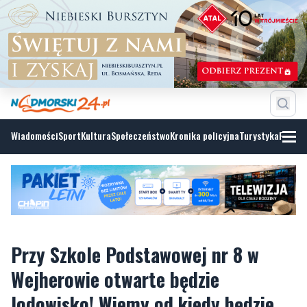
Wiadomości
Sport
Kultura
Społeczeństwo
Kronika policyjna
Turystyka
Fotoga
Przy Szkole Podstawowej nr 8 w
Wejherowie otwarte będzie
lodowisko! Wiemy od kiedy będzie