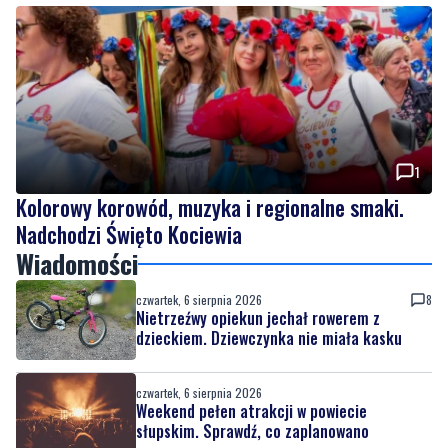
1
Kolorowy korowód, muzyka i regionalne smaki.
Nadchodzi Święto Kociewia
Wiadomości
czwartek, 6 sierpnia 2026
8
Nietrzeźwy opiekun jechał rowerem z
dzieckiem. Dziewczynka nie miała kasku
czwartek, 6 sierpnia 2026
Weekend pełen atrakcji w powiecie
słupskim. Sprawdź, co zaplanowano
czwartek, 6 sierpnia 2026
1
Kolorowy korowód, muzyka i regionalne