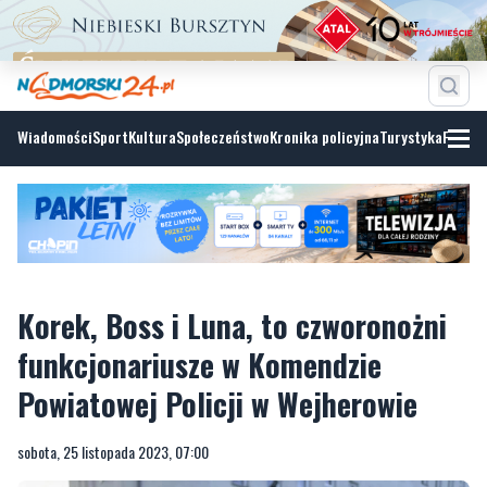
Wiadomości
Sport
Kultura
Społeczeństwo
Kronika policyjna
Turystyka
Fotoga
Korek, Boss i Luna, to czworonożni
funkcjonariusze w Komendzie
Powiatowej Policji w Wejherowie
sobota, 25 listopada 2023, 07:00