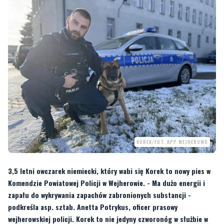
KOREK/FOT. KPP WEJHEROWO
3,5 letni owczarek niemiecki, który wabi się Korek to nowy pies w
Komendzie Powiatowej Policji w Wejherowie. - Ma dużo energii i
zapału do wykrywania zapachów zabronionych substancji -
podkreśla asp. sztab. Anetta Potrykus, oficer prasowy
wejherowskiej policji. Korek to nie jedyny czworonóg w służbie w
KPP. Są jeszcze dwa inne policyjne psy.
Pod koniec września 2023 roku
Korek
razem ze swoim przewodnikiem
sierż.
sztab. Wojciechem Naczke
skończył szkolenie specjalistyczne. 3,5 letni