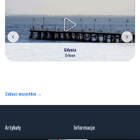
Gdynia
Orłowo
Zobacz wszystkie →
Artykuły
Informacje
Wiadomości
O portalu
Sport
Kontakt
Kultura
Regulamin