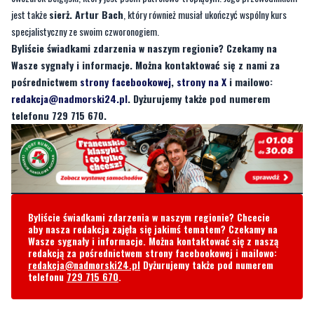
Wasze sygnały i informacje. Można kontaktować się z nami za
pośrednictwem
strony facebookowej
,
strony na X
i mailowo:
redakcja@nadmorski24.pl
. Dyżurujemy także pod numerem
telefonu 729 715 670.
Byliście świadkami zdarzenia w naszym regionie? Chcecie
aby nasza redakcja zajęła się jakimś tematem? Czekamy na
Wasze sygnały i informacje. Można kontaktować się z naszą
redakcją za pośrednictwem strony facebookowej i mailowo:
redakcja@nadmorski24.pl
Dyżurujemy także pod numerem
telefonu
729 715 670
.
Komentarze