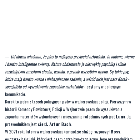
—
Od dawna wiadomo, że pies to najlepszy przyjaciel człowieka. To oddane, wierne
i bardzo inteligentne zwierzę. Natura obdarowała je niezwykłą psychiką i silnie
rozwiniętymi zmysłami słuchu, wzroku, a przede wszystkim węchu. Są takie psy,
które mają bardzo ważne i niebezpieczne zadania, a wśród nich jest nasz Korek -
specjalista od wyszukiwania zapachów narkotyków
- czytamy w policyjnym
komunikacie.
Korek to jeden z trzech policyjnych psów w wejherowskiej policji. Pierwszym w
historii Komendy Powiatowej Policji w Wejherowie psem do wyszukiwania
zapachu materiałów wybuchowych i mieszanin pirotechnicznych jest
Luna
. Jej
przewodnikiem jest
sierż. Artur Bach
.
W 2021 roku latem w wejherowskiej komendzie służbę rozpoczął
Boss
,
owczarek belgijski, który jest psem patrolowo-tropiącym. Jego przewodnikiem
jest także
sierż. Artur Bach
, który również musiał ukończyć wspólny kurs
specjalistyczny ze swoim czworonogiem.
Byliście świadkami zdarzenia w naszym regionie? Czekamy na