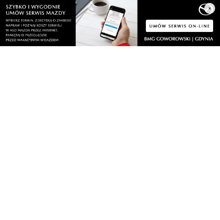
Społeczeństwo
Polityka prywatności
×
Kronika policyjna
Reklama
Zobacz
Fotogalerie
Nasze HotSpoty
Nasze kamery
Praca
Praca IT Gdańsk
GoWork.pl
Dodaj ofertę pracy
Nadmorski24.pl - portal informacyjny z Małego Trójmiasta Kaszubskiego. Twoja
codzienna dawka najnowszych wiadomości z najbliższej okolicy. Informacje
społeczne, kulturalne i sportowe z Wejherowa, Pucka, Redy, Rumi i okolic.
Zawsze sprawdzone i aktualne info dla mieszkańców Małego Trójmiasta
Kaszubskiego.