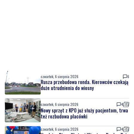
czwartek, 6 sierpnia 2026
6
Rusza przebudowa ronda. Kierowców czekają
duże utrudnienia do wiosny
czwartek, 6 sierpnia 2026
4
Nowy sprzęt z KPO już służy pacjentom, trwa
też rozbudowa placówki
czwartek, 6 sierpnia 2026
4
Urodziny Biura Obsługi Klienta w Pucku. Były
promocje, porady i atrakcje dla
najmłodszych