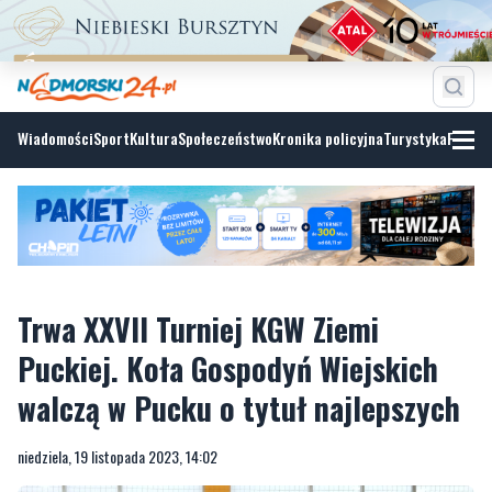
Wiadomości
Sport
Kultura
Społeczeństwo
Kronika policyjna
Turystyka
Fotoga
Trwa XXVII Turniej KGW Ziemi
Puckiej. Koła Gospodyń Wiejskich
walczą w Pucku o tytuł najlepszych
niedziela, 19 listopada 2023, 14:02