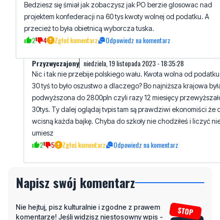
Bedziesz się śmiał jak zobaczysz jak PO berzie glosowac nad
projektem konfederacji na 60 tys kwoty wolnej od podatku. A
przecież to była obietnicą wyborcza tuska.
2
4
Zgłoś komentarz
Odpowiedz na komentarz
Przyzwyczajony
niedziela, 19 listopada 2023 - 18:35:28
Nic i tak nie przebije polskiego wału. Kwota wolna od podatku
30 tyś to było oszustwo a dlaczego? Bo najniższa krajowa był
podwyższona do 2800pln czyli razy 12 miesięcy przewyższał
30tys. Ty dalej oglądaj tvpis tam są prawdziwi ekonomiści że c
wcisną każda bajkę. Chyba do szkoły nie chodziłeś i liczyć ni
umiesz
2
5
Zgłoś komentarz
Odpowiedz na komentarz
Napisz swój komentarz
Nie hejtuj, pisz kulturalnie i zgodne z prawem
komentarze! Jeśli widzisz niestosowny wpis -