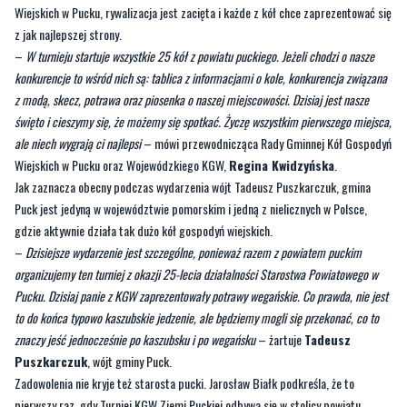
Wiejskich w Pucku, rywalizacja jest zacięta i każde z kół chce zaprezentować się
z jak najlepszej strony.
–
W turnieju startuje wszystkie 25 kół z powiatu puckiego. Jeżeli chodzi o nasze
konkurencje to wśród nich są: tablica z informacjami o kole, konkurencja związana
z modą, skecz, potrawa oraz piosenka o naszej miejscowości. Dzisiaj jest nasze
święto i cieszymy się, że możemy się spotkać. Życzę wszystkim pierwszego miejsca,
ale niech wygrają ci najlepsi
– mówi przewodnicząca Rady Gminnej Kół Gospodyń
Wiejskich w Pucku oraz Wojewódzkiego KGW,
Regina Kwidzyńska
.
Jak zaznacza obecny podczas wydarzenia wójt Tadeusz Puszkarczuk, gmina
Puck jest jedyną w województwie pomorskim i jedną z nielicznych w Polsce,
gdzie aktywnie działa tak dużo kół gospodyń wiejskich.
–
Dzisiejsze wydarzenie jest szczególne, ponieważ razem z powiatem puckim
organizujemy ten turniej z okazji 25-lecia działalności Starostwa Powiatowego w
Pucku. Dzisiaj panie z KGW zaprezentowały potrawy wegańskie. Co prawda, nie jest
to do końca typowo kaszubskie jedzenie, ale będziemy mogli się przekonać, co to
znaczy jeść jednocześnie po kaszubsku i po wegańsku
– żartuje
Tadeusz
Puszkarczuk
, wójt gminy Puck.
Zadowolenia nie kryje też starosta pucki. Jarosław Białk podkreśla, że to
pierwszy raz, gdy Turniej KGW Ziemi Puckiej odbywa się w stolicy powiatu