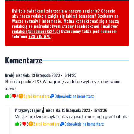
Byliście świadkami zdarzenia w naszym regionie? Chcecie
aby nasza redakcja zajęła się jakimś tematem? Czekamy na
Wasze sygnały i informacje. Można kontaktować się z naszą
redakcją za pośrednictwem strony facebookowej i mailowo:
redakcja@nadmorski24.pl
Dyżurujemy także pod numerem
telefonu
729 715 670
.
Komentarze
Arek
niedziela, 19 listopada 2023 - 16:14:29
Starosta pucki z PO. W nagrodę za dobre wybory zrobił swoim
turniej.
3
4
Zgłoś komentarz
Odpowiedz na komentarz
Przyzwyczajony
niedziela, 19 listopada 2023 - 16:49:36
Musisz się dzieci spytać jak są z pisu to nie mogą grać buhaha
2
3
Zgłoś komentarz
Odpowiedz na komentarz