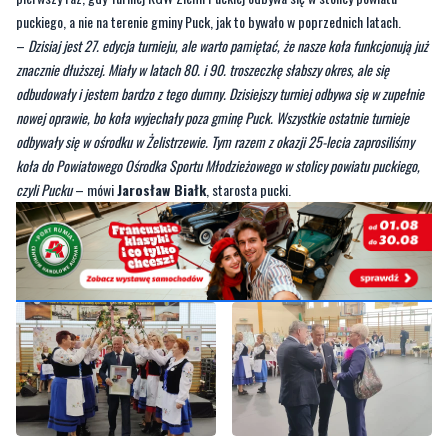
puckiego, a nie na terenie gminy Puck, jak to bywało w poprzednich latach.
–
Dzisiaj jest 27. edycja turnieju, ale warto pamiętać, że nasze koła funkcjonują już
znacznie dłuższej. Miały w latach 80. i 90. troszeczkę słabszy okres, ale się
odbudowały i jestem bardzo z tego dumny. Dzisiejszy turniej odbywa się w zupełnie
nowej oprawie, bo koła wyjechały poza gminę Puck. Wszystkie ostatnie turnieje
odbywały się w ośrodku w Żelistrzewie. Tym razem z okazji 25-lecia zaprosiliśmy
koła do Powiatowego Ośrodka Sportu Młodzieżowego w stolicy powiatu puckiego,
czyli Pucku
– mówi
Jarosław Białk
, starosta pucki.