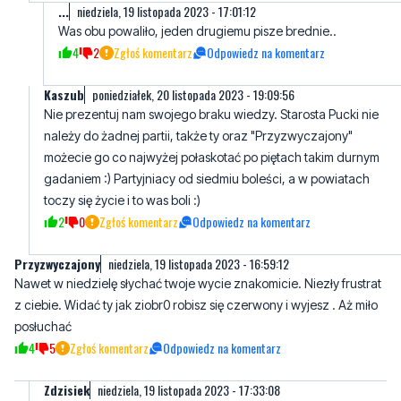
...
niedziela, 19 listopada 2023 - 17:01:12
Was obu powaliło, jeden drugiemu pisze brednie..
4
2
Zgłoś komentarz
Odpowiedz na komentarz
Kaszub
poniedziałek, 20 listopada 2023 - 19:09:56
Nie prezentuj nam swojego braku wiedzy. Starosta Pucki nie
należy do żadnej partii, także ty oraz "Przyzwyczajony"
możecie go co najwyżej połaskotać po piętach takim durnym
gadaniem :) Partyjniacy od siedmiu boleści, a w powiatach
toczy się życie i to was boli :)
2
0
Zgłoś komentarz
Odpowiedz na komentarz
Przyzwyczajony
niedziela, 19 listopada 2023 - 16:59:12
Nawet w niedzielę słychać twoje wycie znakomicie. Niezły frustrat
z ciebie. Widać ty jak ziobr0 robisz się czerwony i wyjesz . Aż miło
posłuchać
4
5
Zgłoś komentarz
Odpowiedz na komentarz
Zdzisiek
niedziela, 19 listopada 2023 - 17:33:08