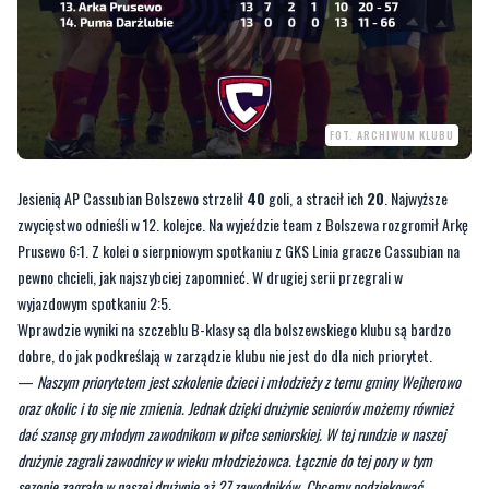
FOT. ARCHIWUM KLUBU
Jesienią AP Cassubian Bolszewo strzelił
40
goli, a stracił ich
20
. Najwyższe
zwycięstwo odnieśli w 12. kolejce. Na wyjeździe team z Bolszewa rozgromił Arkę
Prusewo 6:1. Z kolei o sierpniowym spotkaniu z GKS Linia gracze Cassubian na
pewno chcieli, jak najszybciej zapomnieć. W drugiej serii przegrali w
wyjazdowym spotkaniu 2:5.
Wprawdzie wyniki na szczeblu B-klasy są dla bolszewskiego klubu są bardzo
dobre, do jak podkreślają w zarządzie klubu nie jest do dla nich priorytet.
—
Naszym priorytetem jest szkolenie dzieci i młodzieży z ternu gminy Wejherowo
oraz okolic i to się nie zmienia. Jednak dzięki drużynie seniorów możemy również
dać szansę gry młodym zawodnikom w piłce seniorskiej. W tej rundzie w naszej
drużynie zagrali zawodnicy w wieku młodzieżowca. Łącznie do tej pory w tym
sezonie zagrało w naszej drużynie aż 27 zawodników. Chcemy podziękować