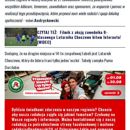
wszystkim kibicom, trenerom, zawodnikom oraz sponsorom, za wsparcie i pomoc w
realizacji tego przedsięwzięcia, które przynosi nam wiele radości i spaja lokalną
społeczność
- mówi
Andryskowski
.
CZYTAJ TEŻ:
Filmik z akcją zawodnika B-
klasowego Latarnika Choczewo hitem Internetu!
[WIDEO]
Dodajmy, że na drugim miejscu w 14-to zespołowej tabeli jest Latarnik
Choczewo, który do lidera traci tylko jedno 'oczko'. Tabelę zamyka Puma
Darzlubie.
Byliście świadkami zdarzenia w naszym regionie? Chcecie
aby nasza redakcja zajęła się jakimś tematem? Czekamy na
Wasze sygnały i informacje. Można kontaktować się z naszą
redakcją za pośrednictwem strony facebookowej i mailowo:
redakcja@nadmorski24.pl
Dyżurujemy także pod numerem