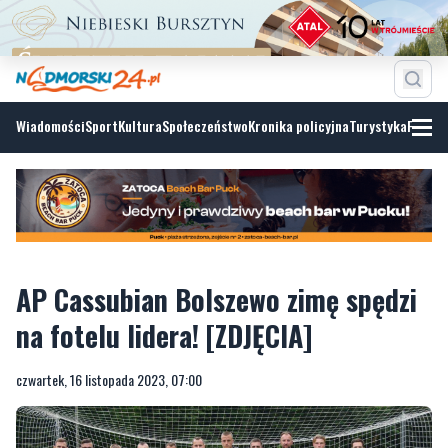
Wiadomości
Sport
Kultura
Społeczeństwo
Kronika policyjna
Turystyka
Fotoga
AP Cassubian Bolszewo zimę spędzi
na fotelu lidera! [ZDJĘCIA]
czwartek, 16 listopada 2023, 07:00