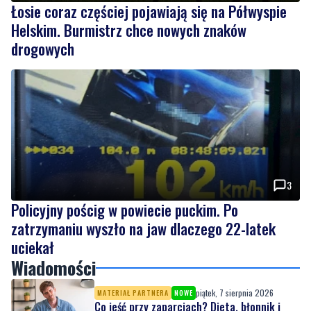
Łosie coraz częściej pojawiają się na Półwyspie
Helskim. Burmistrz chce nowych znaków
drogowych
3
Policyjny pościg w powiecie puckim. Po
zatrzymaniu wyszło na jaw dlaczego 22-latek
uciekał
Wiadomości
piątek, 7 sierpnia 2026
MATERIAŁ PARTNERA
NOWE
Co jeść przy zaparciach? Dieta, błonnik i