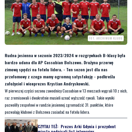
FOT. ARCHIWUM KLUBU
Rudna jesienna w sezonie 2023/2024 w rozgrywkach B-klasy była
bardzo udana dla AP Cassubian Bolszewo. Drużyna przerwę
zimową spędzi na fotelu lidera. - Ten sezon jest dla nas
przełomowy z czego mamy ogromną satysfakcję - podkreśla
założyciel i wiceprezes Krystian Andryskowski.
W pierwszej części sezonu zawodnicy Cassubian w 13 meczach wygrali 10 z nich,
raz zremisowali i dwukrotnie musieli uznać wyższość rywali. Takie wyniki
pozwoliły zespołowi w rundzie jesiennej zgromadzić 31. punktów, które
pozwalają klubowi z Bolszewa zasiadać na fotelu lidera.
CZYTAJ TEŻ:
Prezes Arki Gdynia i prezydent
miasta podpisali list intencyjny