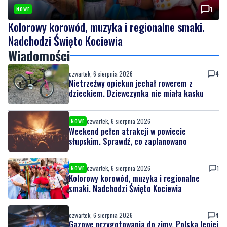
Nadchodzi Święto Kociewia
Wiadomości
czwartek, 6 sierpnia 2026
4
Nietrzeźwy opiekun jechał rowerem z
dzieckiem. Dziewczynka nie miała kasku
czwartek, 6 sierpnia 2026
NOWE
Weekend pełen atrakcji w powiecie
słupskim. Sprawdź, co zaplanowano
czwartek, 6 sierpnia 2026
1
NOWE
Kolorowy korowód, muzyka i regionalne
smaki. Nadchodzi Święto Kociewia
czwartek, 6 sierpnia 2026
4
Gazowe przygotowania do zimy. Polska lepiej
wygląda niż inne kraje w Europie