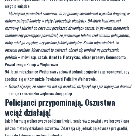
rozmowę i słuchał co chce mu przekazać dzwoniący oszust. W pewnym momencie
telefoniczny przestępca powiedział, że przekazuje telefon rzekomemu policjantowi,
który miał go zapytać, czy posiada jakieś pieniądze. Senior odpowiedział, że
owszem posiada, kiedy oszust to usłyszał, chciał się umówić na przekazanie
gotówki
– mówi asp. sztab.
Anetta Potrykus
, oficer prasowy Komendanta
Powiatowego Policji w Wejherowie
94-letni mieszkaniec Wejherowa zachował jednak czujność i zaproponował, aby
spotkać się w Komendzie Powiatowej Policji w Wejherowie.
–
Oszust słysząc, że senior nie dał się oszukać, rozłączył się i już więcej nie dzwonił
– dodaje rzeczniczka wejherowskiej policji.
Policjanci przypominają. Oszustwa
wciąż działają!
Jak informują wejherowscy policjanci, wielu seniorów z powiatu wejherowskiego
już zna metody działania oszustów. Zdarzają się jednak pojedyncze przypadki,
kiedy do takiego oszustwa dochodzi.
–
Dlatego apelujemy, aby rozmawiać z rodzicami i dziadkami o sposobach działania
oszustów. Dzielmy się tą wiedzą, bo tylko w ten sposób możemy uchronić naszych
bliskich przed oszustami
– podkreśla asp. sztab.
Anetta Potrykus
.