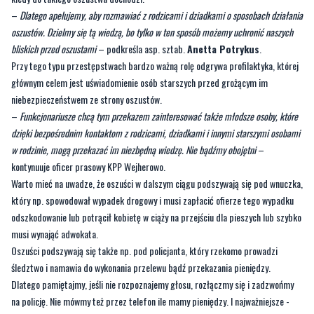
Przy tego typu przestępstwach bardzo ważną rolę odgrywa profilaktyka, której
głównym celem jest uświadomienie osób starszych przed grożącym im
niebezpieczeństwem ze strony oszustów.
–
Funkcjonariusze chcą tym przekazem zainteresować także młodsze osoby, które
dzięki bezpośrednim kontaktom z rodzicami, dziadkami i innymi starszymi osobami
w rodzinie, mogą przekazać im niezbędną wiedzę. Nie bądźmy obojętni
–
kontynuuje oficer prasowy KPP Wejherowo.
Warto mieć na uwadze, że oszuści w dalszym ciągu podszywają się pod wnuczka,
który np. spowodował wypadek drogowy i musi zapłacić ofierze tego wypadku
odszkodowanie lub potrącił kobietę w ciąży na przejściu dla pieszych lub szybko
musi wynająć adwokata.
Oszuści podszywają się także np. pod policjanta, który rzekomo prowadzi
śledztwo i namawia do wykonania przelewu bądź przekazania pieniędzy.
Dlatego pamiętajmy, jeśli nie rozpoznajemy głosu, rozłączmy się i zadzwońmy
na policję. Nie mówmy też przez telefon ile mamy pieniędzy. I najważniejsze -
policja nigdy nie żąda przekazania pieniędzy i nie informuje przez telefon o
prowadzonych sprawach.