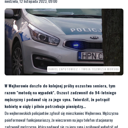
DANIEL ZAPUTOWICZ / TWOJA TELEWIZJA MORSKA
W Wejherowie doszło do kolejnej próby oszustwa seniora, tym
razem "metodą na wypadek". Oszust zadzwonił do 94-letniego
mężczyzny i podawał się za jego syna. Twierdził, że potrącił
kobietę w ciąży i pilnie potrzebuje pieniędzy...
Do wejherowskich policjantów zgłosił się mieszkaniec Wejherowa. Mężczyzna
poinformował funkcjonariuszy, że wieczorem na jego telefon stacjonarny
zadzwonił mężczyzna, który podawał się za jego syna i próbował wyłudzić od
niego pieniądze.
–
Mężczyzna powiedział seniorowi, że za granicą spowodował wypadek drogowy, w
którym potrącił kobietę w ciąży i potrzebuje pieniędzy. 94-latek kontynuował