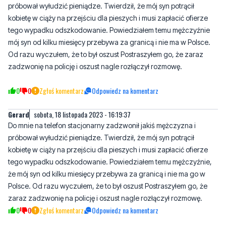
mój syn od kilku miesięcy przebywa za granicą i nie ma w Polsce.
Od razu wyczułem, że to był oszust Postraszyłem go, że zaraz
zadzwonię na policję i oszust nagle rozłączył rozmowę.
0
0
Zgłoś komentarz
Odpowiedz na komentarz
Gerard
sobota, 18 listopada 2023 - 16:19:37
Do mnie na telefon stacjonarny zadzwonił jakiś mężczyzna i
próbował wyłudzić pieniądze. Twierdził, że mój syn potrącił
kobietę w ciąży na przejściu dla pieszych i musi zapłacić ofierze
tego wypadku odszkodowanie. Powiedziałem temu mężczyźnie,
że mój syn od kilku miesięcy przebywa za granicą i nie ma go w
Polsce. Od razu wyczułem, że to był oszust Postraszyłem go, że
zaraz zadzwonię na policję i oszust nagle rozłączył rozmowę.
0
0
Zgłoś komentarz
Odpowiedz na komentarz
Napisz swój komentarz