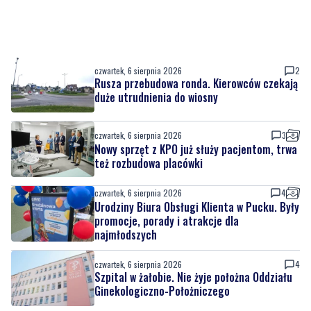
czwartek, 6 sierpnia 2026
2
Rusza przebudowa ronda. Kierowców czekają
duże utrudnienia do wiosny
czwartek, 6 sierpnia 2026
3
Nowy sprzęt z KPO już służy pacjentom, trwa
też rozbudowa placówki
czwartek, 6 sierpnia 2026
4
Urodziny Biura Obsługi Klienta w Pucku. Były
promocje, porady i atrakcje dla
najmłodszych
czwartek, 6 sierpnia 2026
4
Szpital w żałobie. Nie żyje położna Oddziału
Ginekologiczno-Położniczego
czwartek, 6 sierpnia 2026
2
Nowy odcinek szlaku rowerowego nad
Bałtykiem. Powodem zmiany budowa