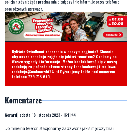
Byliście świadkami zdarzenia w naszym regionie? Chcecie
aby nasza redakcja zajęła się jakimś tematem? Czekamy na
Wasze sygnały i informacje. Można kontaktować się z naszą
redakcją za pośrednictwem strony facebookowej i mailowo:
redakcja@nadmorski24.pl
Dyżurujemy także pod numerem
telefonu
729 715 670
.
Komentarze
Gerard
sobota, 18 listopada 2023 - 16:11:44
Do mnie na telefon stacjonarny zadzwonił jakiś mężczyzna i
próbował wyłudzić pieniądze. Twierdził, że mój syn potrącił
kobietę w ciąży na przejściu dla pieszych i musi zapłacić ofierze
tego wypadku odszkodowanie. Powiedziałem temu mężczyźnie