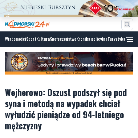
Wiadomości
Sport
Kultura
Społeczeństwo
Kronika policyjna
Turystyka
Fotoga
Wejherowo: Oszust podszył się pod
syna i metodą na wypadek chciał
wyłudzić pieniądze od 94-letniego
mężczyzny
niedziela, 12 listopada 2023, 09:00