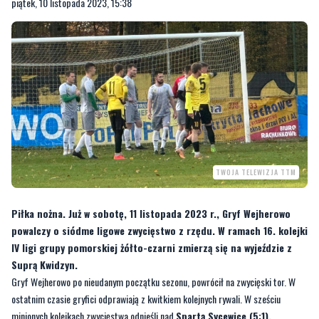
piątek, 10 listopada 2023, 15:38
TWOJA TELEWIZJA TTM
Piłka nożna. Już w sobotę, 11 listopada 2023 r., Gryf Wejherowo
powalczy o siódme ligowe zwycięstwo z rzędu. W ramach 16. kolejki
IV ligi grupy pomorskiej żółto-czarni zmierzą się na wyjeździe z
Suprą Kwidzyn.
Gryf Wejherowo po nieudanym początku sezonu, powrócił na zwycięski tor. W
ostatnim czasie gryfici odprawiają z kwitkiem kolejnych rywali. W sześciu
minionych kolejkach zwycięstwa odnieśli nad
Spartą Sycewice (5:1),