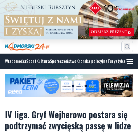
Wiadomości
Sport
Kultura
Społeczeństwo
Kronika policyjna
Turystyka
Fotoga
IV liga. Gryf Wejherowo postara się
podtrzymać zwycięską passę w lidze