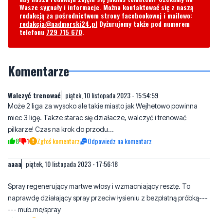
Wasze sygnały i informacje. Można kontaktować się z naszą
redakcją za pośrednictwem strony facebookowej i mailowo:
redakcja@nadmorski24.pl
Dyżurujemy także pod numerem
telefonu
729 715 670
.
Komentarze
Walczyć trenować
piątek, 10 listopada 2023 - 15:54:59
Może 2 liga za wysoko ale takie miasto jak Wejhetowo powinna
miec 3 ligę. Takze starac się działacze, walczyć i trenować
pilkarze! Czas na krok do przodu...
8
1
Zgłoś komentarz
Odpowiedz na komentarz
aaaa
piątek, 10 listopada 2023 - 17:56:18
Spray regenerujący martwe włosy i wzmacniający resztę. To
naprawdę działający spray przeciw łysieniu z bezpłatną próbką---
--- mub.me/spray