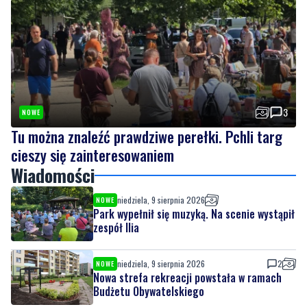
3
NOWE
Tu można znaleźć prawdziwe perełki. Pchli targ
cieszy się zainteresowaniem
Wiadomości
niedziela, 9 sierpnia 2026
NOWE
Park wypełnił się muzyką. Na scenie wystąpił
zespół Ilia
niedziela, 9 sierpnia 2026
2
NOWE
Nowa strefa rekreacji powstała w ramach
Budżetu Obywatelskiego