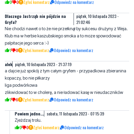
0
0
Zgłoś komentarz
Odpowiedz na komentarz
Dlaczego Jastrząb nie pójdzie na
piątek, 10 listopada 2023 -
Gryfa?
21:02:46
Nie chodzi nawet o to że nie przełknął by sukcesu drużyny z Weja.
Klub ma w herbie kaszubskiego smoka a to moze spowodować
palpitacje jego serca :-)
1
0
Zgłoś komentarz
Odpowiedz na komentarz
alek
piątek, 10 listopada 2023 - 21:37:19
a dajcie już spokój z tym całym gryfem - przypadkowa zbieranina
kopaczy, bo nie piłkarzy
liga podwórkowa
zlikwidować to w cholerę, a nie ładować kasę w nieudaczników
1
6
Zgłoś komentarz
Odpowiedz na komentarz
Powiem jedno...
sobota, 11 listopada 2023 - 07:15:39
Zjeżdzaj trolu.
0
0
Zgłoś komentarz
Odpowiedz na komentarz