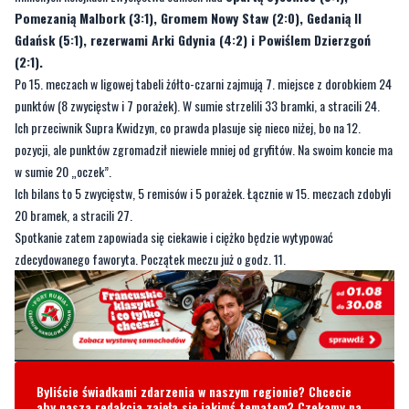
Pomezanią Malbork (3:1), Gromem Nowy Staw (2:0), Gedanią II
Gdańsk (5:1), rezerwami Arki Gdynia (4:2) i Powiślem Dzierzgoń
(2:1).
Po 15. meczach w ligowej tabeli żółto-czarni zajmują 7. miejsce z dorobkiem 24
punktów (8 zwycięstw i 7 porażek). W sumie strzelili 33 bramki, a stracili 24.
Ich przeciwnik Supra Kwidzyn, co prawda plasuje się nieco niżej, bo na 12.
pozycji, ale punktów zgromadził niewiele mniej od gryfitów. Na swoim koncie ma
w sumie 20 „oczek”.
Ich bilans to 5 zwycięstw, 5 remisów i 5 porażek. Łącznie w 15. meczach zdobyli
20 bramek, a stracili 27.
Spotkanie zatem zapowiada się ciekawie i ciężko będzie wytypować
zdecydowanego faworyta. Początek meczu już o godz. 11.
Byliście świadkami zdarzenia w naszym regionie? Chcecie
aby nasza redakcja zajęła się jakimś tematem? Czekamy na