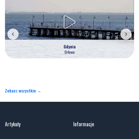
Gdynia
Orłowo
Zobacz wszystkie →
Artykuły
Informacje