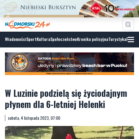
Wiadomości
Sport
Kultura
Społeczeństwo
Kronika policyjna
Turystyka
Fotoga
W Luzinie podzielą się życiodajnym
płynem dla 6-letniej Helenki
sobota, 4 listopada 2023, 07:00