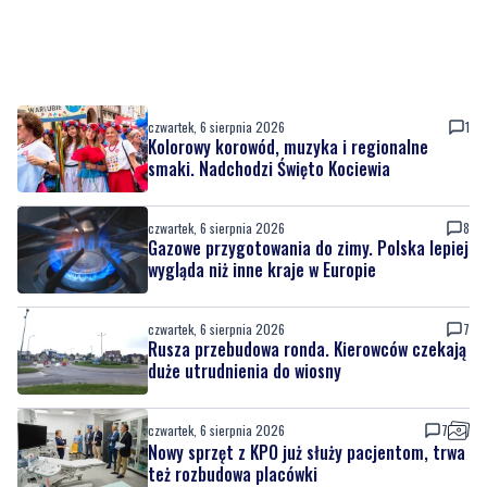
czwartek, 6 sierpnia 2026
1
Kolorowy korowód, muzyka i regionalne
smaki. Nadchodzi Święto Kociewia
czwartek, 6 sierpnia 2026
8
Gazowe przygotowania do zimy. Polska lepiej
wygląda niż inne kraje w Europie
czwartek, 6 sierpnia 2026
7
Rusza przebudowa ronda. Kierowców czekają
duże utrudnienia do wiosny
czwartek, 6 sierpnia 2026
7
Nowy sprzęt z KPO już służy pacjentom, trwa
też rozbudowa placówki
czwartek, 6 sierpnia 2026
4
Urodziny Biura Obsługi Klienta w Pucku. Były
promocje, porady i atrakcje dla