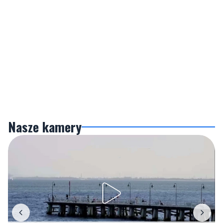
Nasze kamery
Gdynia
Orłowo