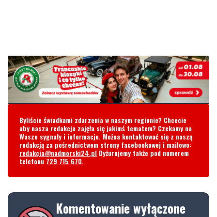
Byliście świadkami zdarzenia w naszym regionie? Chcecie
aby nasza redakcja zajęła się jakimś tematem? Czekamy na
Wasze sygnały i informacje. Można kontaktować się z naszą
redakcją za pośrednictwem strony facebookowej i mailowo:
redakcja@nadmorski24.pl
Dyżurujemy także pod numerem
telefonu
729 715 670
.
Komentowanie wyłączone
Ten artykuł nie umożliwia dodawania
komentarzy. Opcja komentowania została
wyłączona przez autora lub redakcję.