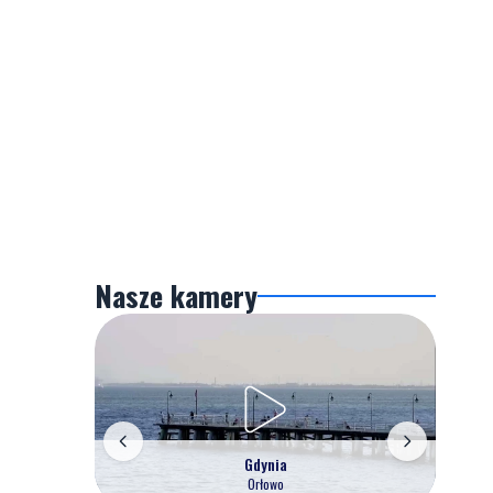
Nasze kamery
Gdynia
Orłowo