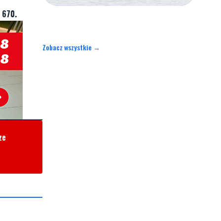
 670.
Zobacz wszystkie →
ze