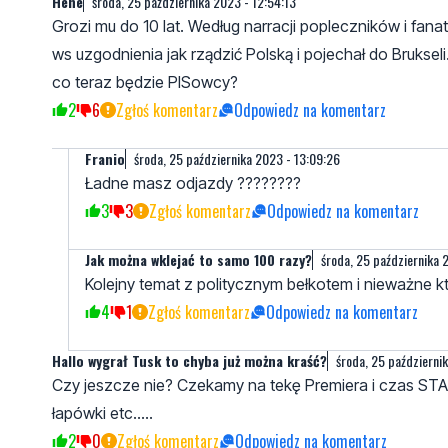
Hehe
środa, 25 października 2023 - 12:54:13
Grozi mu do 10 lat. Według narracji popleczników i fana
ws uzgodnienia jak rządzić Polską i pojechał do Bruksel
co teraz będzie PISowcy?
2
6
Zgłoś komentarz
Odpowiedz na komentarz
Franio
środa, 25 października 2023 - 13:09:26
Ładne masz odjazdy ????????
3
3
Zgłoś komentarz
Odpowiedz na komentarz
Jak można wklejać to samo 100 razy?
środa, 25 października 
Kolejny temat z politycznym bełkotem i nieważne któ
4
1
Zgłoś komentarz
Odpowiedz na komentarz
Hallo wygrał Tusk to chyba już można kraść?
środa, 25 październi
Czy jeszcze nie? Czekamy na tekę Premiera i czas START
łapówki etc.....
2
0
Zgłoś komentarz
Odpowiedz na komentarz