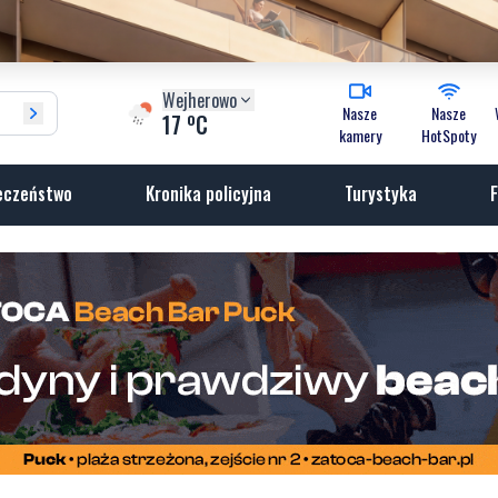
Wejherowo
Nasze
Nasze
o
17
C
kamery
HotSpoty
eczeństwo
Kronika policyjna
Turystyka
F