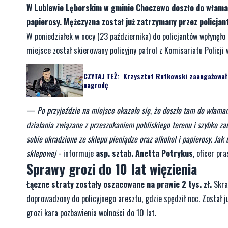
W Lublewie Lęborskim w gminie Choczewo doszło do włamania
papierosy. Mężczyzna został już zatrzymany przez policjan
W poniedziałek w nocy (23 października) do policjantów wpłynęło 
miejsce został skierowany policyjny patrol z Komisariatu Policji 
CZYTAJ TEŻ:
Krzysztof Rutkowski zaangażował s
nagrodę
—
Po przyjeździe na miejsce okazało się, że doszło tam do włama
działania związane z przeszukaniem pobliskiego terenu i szybko za
sobie ukradzione ze sklepu pieniądze oraz alkohol i papierosy. Jak 
sklepowej
- informuje
asp. sztab. Anetta Potrykus
, oficer p
Sprawy grozi do 10 lat więzienia
Łączne straty zostały oszacowane na prawie 2 tys. zł.
Skrad
doprowadzony do policyjnego aresztu, gdzie spędził noc. Został 
grozi kara pozbawienia wolności do 10 lat.