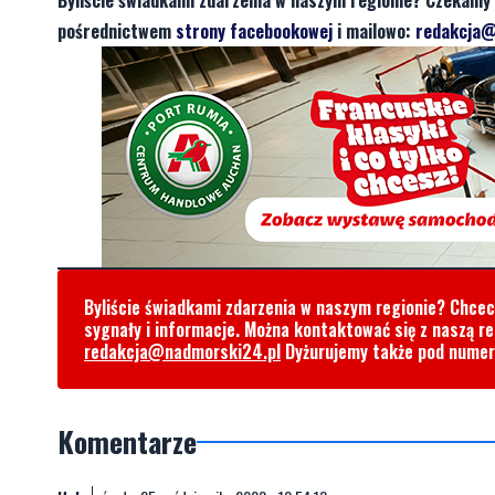
pośrednictwem
strony facebookowej
i mailowo:
redakcja@
Byliście świadkami zdarzenia w naszym regionie? Chce
sygnały i informacje. Można kontaktować się z naszą r
redakcja@nadmorski24.pl
Dyżurujemy także pod nume
Komentarze