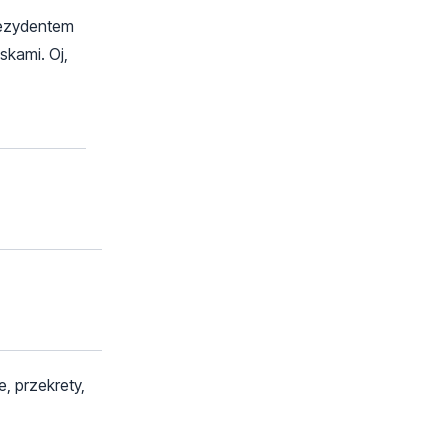
prezydentem
skami. Oj,
, przekrety,