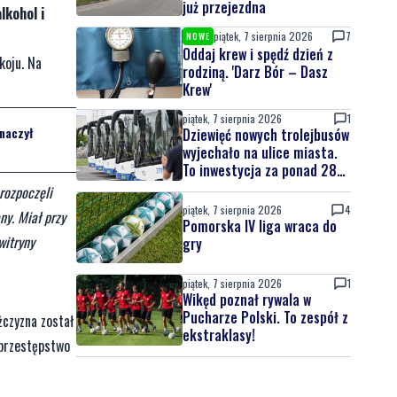
już przejezdna
lkohol i
piątek, 7 sierpnia 2026
7
NOWE
Oddaj krew i spędź dzień z
koju. Na
rodziną. 'Darz Bór – Dasz
Krew'
piątek, 7 sierpnia 2026
1
naczył
Dziewięć nowych trolejbusów
wyjechało na ulice miasta.
To inwestycja za ponad 28
mln zł
rozpoczęli
piątek, 7 sierpnia 2026
4
ny. Miał przy
Pomorska IV liga wraca do
witryny
gry
piątek, 7 sierpnia 2026
1
Wikęd poznał rywala w
Pucharze Polski. To zespół z
czyzna został
ekstraklasy!
 przestępstwo