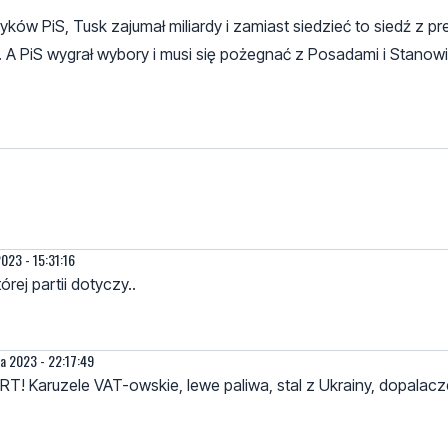
tyków PiS, Tusk zajumał miliardy i zamiast siedzieć to siedź z 
i. A PiS wygrał wybory i musi się pożegnać z Posadami i Stanowi
2023 - 15:31:16
rej partii dotyczy..
ka 2023 - 22:17:49
! Karuzele VAT-owskie, lewe paliwa, stal z Ukrainy, dopalacze