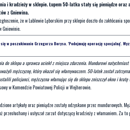
 i kradzieży w sklepie. Łupem 50-latka stały się pieniądze oraz a
tów z Gniewina.
zgłoszenie, że w Lublewie Lęborskim przy sklepie doszło do zakłócania spo
w Gniewinie.
ię w poszukiwanie Grzegorza Borysa. 'Podejmuję operację specjalną'. Wyz
nia do sklepu a sprawca uciekł z miejsca zdarzenia. Mundurowi natychmiast 
uważyli mężczyznę, który okazał się włamywaczem. 50-latek został zatrzyma
ustalili policjanci, mężczyzna włamując się do sklepu zniszczył okno i kratę 
rasowy w Komendzie Powiatowej Policji w Wejherowie.
zione artykuły oraz pieniądze zostały odzyskane przez mundurowych. Męż
już przesłuchany i usłyszał zarzut dotyczący kradzieży z włamaniem. Za to