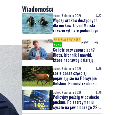
Wiadomości
piątek, 7 sierpnia 2026
2
Więcej wraków dostępnych
dla nurków. Urząd Morski
rozszerzył listę podwodnych
atrakcji
MATERIAŁ PARTNERA
piątek, 7 sierpnia 2026
NOWE
Co jeść przy zaparciach?
Dieta, błonnik i nawyki,
które naprawdę działają
piątek, 7 sierpnia 2026
6
Łosie coraz częściej
pojawiają się na Półwyspie
Helskim. Burmistrz chce
nowych znaków drogowych
piątek, 7 sierpnia 2026
9
Policyjny pościg w powiecie
puckim. Po zatrzymaniu
wyszło na jaw dlaczego 22-
latek uciekał