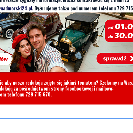
nadmorski24.pl
. Dyżurujemy także pod numerem telefonu 729 715
cie aby nasza redakcja zajęła się jakimś tematem? Czekamy na Was
edakcją za pośrednictwem strony facebookowej i mailowo:
rem telefonu
729 715 670
.