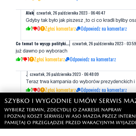
AIek
czwartek, 26 października 2023 - 06:46:47
Gdyby tak było jak piszesz ,to ci co kradli byliby 
1
0
Zgłoś komentarz
Odpowiedz na komentarz
Co temat to wysyp polityki...
czwartek, 26 października 2023 - 03:5
już dawno po wyborach
1
1
Zgłoś komentarz
Odpowiedz na komentarz
.
czwartek, 26 października 2023 - 06:48:09
Teraz trwa kampania do wyborów prezydenckich 
1
0
Zgłoś komentarz
Odpowiedz na komentarz
Napisz swój komentarz