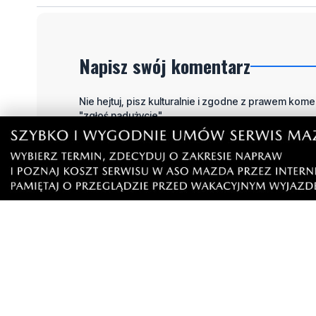
Napisz swój komentarz
Nie hejtuj, pisz kulturalnie i zgodne z prawem komen
"zgłoś nadużycie".
Imię / Podpis
O
Wiadomość