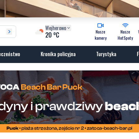
Wejherowo
Nasze
Nasze
o
20
C
kamery
HotSpoty
eczeństwo
Kronika policyjna
Turystyka
F