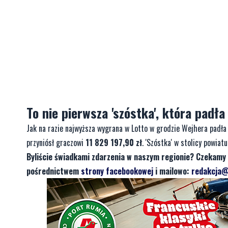
To nie pierwsza 'szóstka', która padł
Jak na razie najwyższa wygrana w Lotto w grodzie Wejhera padł
przyniósł graczowi
11 829 197,90 zł
. 'Szóstka' w stolicy powia
Byliście świadkami zdarzenia w naszym regionie? Czekamy 
pośrednictwem
strony facebookowej
i mailowo:
redakcja@