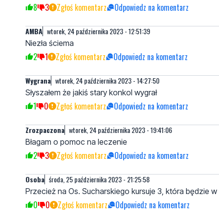
8
3
Zgłoś komentarz
Odpowiedz na komentarz
AMBA
wtorek, 24 października 2023 - 12:51:39
Niezła ściema
2
1
Zgłoś komentarz
Odpowiedz na komentarz
Wygrana
wtorek, 24 października 2023 - 14:27:50
Słyszałem że jakiś stary konkol wygrał
1
0
Zgłoś komentarz
Odpowiedz na komentarz
Zrozpaczona
wtorek, 24 października 2023 - 19:41:06
Błagam o pomoc na leczenie
2
3
Zgłoś komentarz
Odpowiedz na komentarz
Osoba
środa, 25 października 2023 - 21:25:58
Przecież na Os. Sucharskiego kursuje 3, która będzie 
0
0
Zgłoś komentarz
Odpowiedz na komentarz