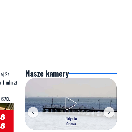
Nasze kamery
iej 2a
ła
1 mln zł
.
 670.
Gdynia
Orłowo