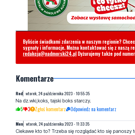
Byliście świadkami zdarzenia w naszym regionie? Chce
sygnały i informacje. Można kontaktować się z naszą r
redakcja@nadmorski24.pl
Dyżurujemy także pod nume
Komentarze
Red
wtorek, 24 października 2023 - 10:55:35
Na dz.wki,koks, tajski boks starczy.
5
3
Zgłoś komentarz
Odpowiedz na komentarz
Men
wtorek, 24 października 2023 - 11:33:35
Ciekawe kto to? Trzeba się rozglądać kto się panoszy 