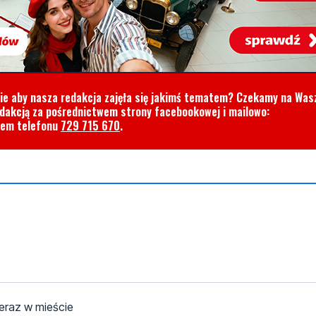
cie aby nasza redakcja zajęła się jakimś tematem? Czekamy na Was
edakcją za pośrednictwem strony facebookowej i mailowo:
rem telefonu
729 715 670
.
teraz w mieście