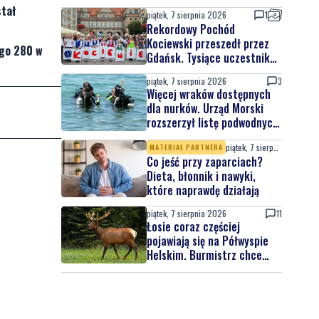
stał
piątek, 7 sierpnia 2026
1
Rekordowy Pochód
Kociewski przeszedł przez
ego 280 w
Gdańsk. Tysiące uczestników
na jubileuszowej edycji
piątek, 7 sierpnia 2026
3
Więcej wraków dostępnych
dla nurków. Urząd Morski
rozszerzył listę podwodnych
atrakcji
piątek, 7 sierpnia 2026
MATERIAŁ PARTNERA
Co jeść przy zaparciach?
Dieta, błonnik i nawyki,
które naprawdę działają
piątek, 7 sierpnia 2026
11
Łosie coraz częściej
pojawiają się na Półwyspie
Helskim. Burmistrz chce
nowych znaków drogowych