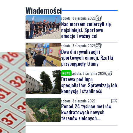
Wiadomości
sobota, 8 sierpnia 2026
Nad morzem zmierzyli się
najsilniejsi. Sportowe
emocje i ważny cel
sobota, 8 sierpnia 2026
Dwa dni rywalizacji i
sportowych emocji. Rzutki
przyciągnęły tłumy
sobota, 8 sierpnia 2026
NOWE
Drzewa pod lupą
specjalistów. Sprawdzają ich
kondycję i stabilność
sobota, 8 sierpnia 2026
7
Ponad 24 tysiące metrów
kwadratowych nowych
terenów zielonych.
Powstanie nowa przestrzeń
do wypoczynku