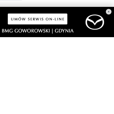
×
wce