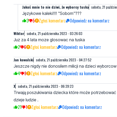
Jakoś mnie to nie dziwi, że wyborcy tuska
sobota, 21 paździe
Językowe kaleki!!!! "Sobom"???
3
5
Zgłoś komentarz
Odpowiedz na komentarz
Wiktor
sobota, 21 października 2023 - 03:26:03
Juz za 4 lata moze glosowac na tuska
2
6
Zgłoś komentarz
Odpowiedz na komentarz
Jan kowalski
sobota, 21 października 2023 - 04:27:52
Jeszcze nigdy nie donosilem milicji na dzieci wyborcow 
4
9
Zgłoś komentarz
Odpowiedz na komentarz
X
sobota, 21 października 2023 - 06:39:23
Trwają poszukiwania dziecka które może potrzebować 
dzieje ludzie .
21
1
Zgłoś komentarz
Odpowiedz na komentarz