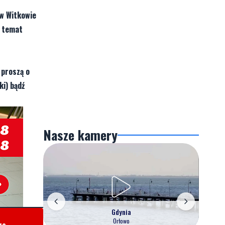
 w Witkowie
a temat
 proszą o
ki) bądź
Nasze kamery
Gdynia
Orłowo