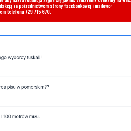
cie aby nasza redakcja zajęła się jakimś tematem? Czekamy na Was
edakcją za pośrednictwem strony facebookowej i mailowo:
rem telefonu
729 715 670
.
go wyborcy tuska!!!
orca pisu w pomorskim??
 I 100 metrów mułu.