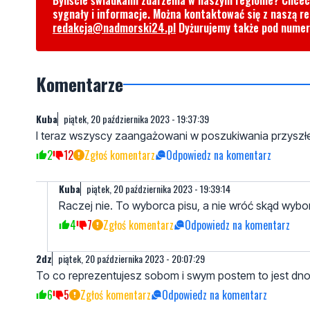
Byliście świadkami zdarzenia w naszym regionie? Chce
sygnały i informacje. Można kontaktować się z naszą r
redakcja@nadmorski24.pl
Dyżurujemy także pod nume
Komentarze
Kuba
piątek, 20 października 2023 - 19:37:39
I teraz wszyscy zaangażowani w poszukiwania przyszłe
2
12
Zgłoś komentarz
Odpowiedz na komentarz
Kuba
piątek, 20 października 2023 - 19:39:14
Raczej nie. To wyborca pisu, a nie wróć skąd wyb
4
7
Zgłoś komentarz
Odpowiedz na komentarz
2dz
piątek, 20 października 2023 - 20:07:29
To co reprezentujesz sobom i swym postem to jest dno
6
5
Zgłoś komentarz
Odpowiedz na komentarz