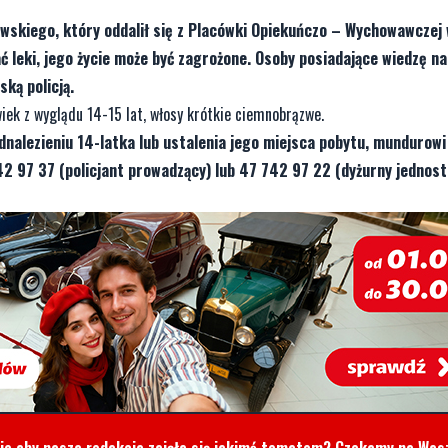
owskiego, który oddalił się z Placówki Opiekuńczo – Wychowawczej
ć leki, jego życie może być zagrożone. Osoby posiadające wiedzę n
ką policją.
wiek z wyglądu 14-15 lat, włosy krótkie ciemnobrązwe.
nalezieniu 14-latka lub ustalenia jego miejsca pobytu, mundurowi
2 97 37 (policjant prowadzący) lub 47 742 97 22 (dyżurny jednost