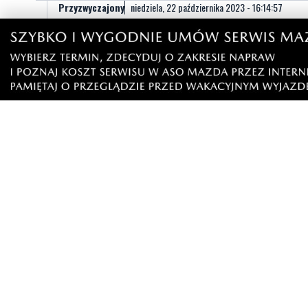
Przyzwyczajony
niedziela, 22 października 2023 - 16:14:57
Tak nas kaczmen podzielił to do niego pretensje.
1
3
Zgłoś komentarz
Odpowiedz na komentarz
Dex
sobota, 21 października 2023 - 08:40:02
Nie tam żaden PiS czy po, matka to kryje i jest w dom
opiekuńczo wychowawczej, to raczej matkę powinniśmy
0
4
Zgłoś komentarz
Odpowiedz na komentarz
Przyzwyczajony
niedziela, 22 października 2023 - 16:17:22
Lubię to jak pisowcy wyją znakomicie żal im 4 litery ścis
1
3
Zgłoś komentarz
Odpowiedz na komentarz
Napisz swój komentarz