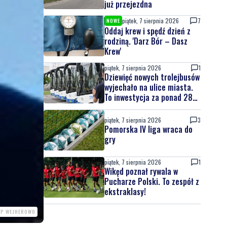
już przejezdna
piątek, 7 sierpnia 2026
7
NOWE
Oddaj krew i spędź dzień z
rodziną. 'Darz Bór – Dasz
Krew'
piątek, 7 sierpnia 2026
1
Dziewięć nowych trolejbusów
wyjechało na ulice miasta.
To inwestycja za ponad 28
mln zł
piątek, 7 sierpnia 2026
3
Pomorska IV liga wraca do
gry
piątek, 7 sierpnia 2026
1
Wikęd poznał rywala w
Pucharze Polski. To zespół z
ekstraklasy!
PP WEJHEROWO