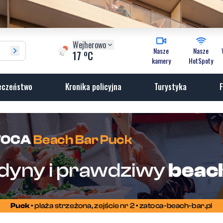
Wejherowo
Nasze
Nasze
o
17
C
kamery
HotSpoty
eczeństwo
Kronika policyjna
Turystyka
F