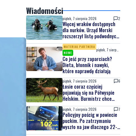
Wiadomości
piątek, 7 sierpnia 2026
2
Więcej wraków dostępnych
dla nurków. Urząd Morski
rozszerzył listę podwodnych
atrakcji
MATERIAŁ PARTNERA
piątek, 7 sierpnia 2026
NOWE
Co jeść przy zaparciach?
Dieta, błonnik i nawyki,
które naprawdę działają
piątek, 7 sierpnia 2026
6
Łosie coraz częściej
pojawiają się na Półwyspie
Helskim. Burmistrz chce
nowych znaków drogowych
piątek, 7 sierpnia 2026
7
Policyjny pościg w powiecie
puckim. Po zatrzymaniu
wyszło na jaw dlaczego 22-
latek uciekał