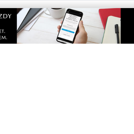
u, nie zgadza się z wyrokiem sądu o umieszczeniu syna w placó
 zamknąć, a gowniarz niech idzie do szkoły
ka