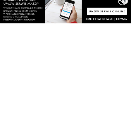
×
Sport
Kontakt
Kultura
Regulamin
Społeczeństwo
Polityka prywatności
Kronika policyjna
Reklama
Zobacz
Fotogalerie
Nasze HotSpoty
Nasze kamery
Praca
Praca IT Gdańsk
GoWork.pl
Dodaj ofertę pracy
Nadmorski24.pl - portal informacyjny z Małego Trójmiasta Kaszubskiego. Twoja
codzienna dawka najnowszych wiadomości z najbliższej okolicy. Informacje
społeczne, kulturalne i sportowe z Wejherowa, Pucka, Redy, Rumi i okolic.
Zawsze sprawdzone i aktualne info dla mieszkańców Małego Trójmiasta
Kaszubskiego.