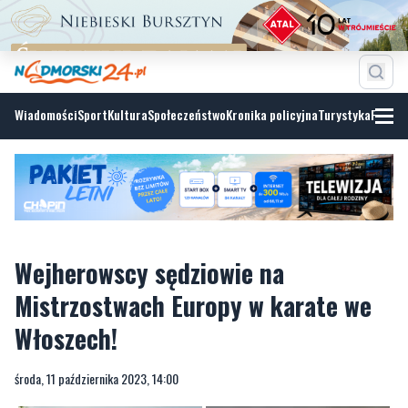
Wiadomości
Sport
Kultura
Społeczeństwo
Kronika policyjna
Turystyka
Fotoga
Wejherowscy sędziowie na
Mistrzostwach Europy w karate we
Włoszech!
środa, 11 października 2023, 14:00