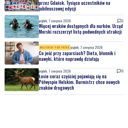
przez Gdańsk. Tysiące uczestników na
jubileuszowej edycji
piątek, 7 sierpnia 2026
3
Więcej wraków dostępnych dla nurków. Urząd
Morski rozszerzył listę podwodnych atrakcji
piątek, 7 sierpnia 2026
MATERIAŁ PARTNERA
Co jeść przy zaparciach? Dieta, błonnik i
nawyki, które naprawdę działają
piątek, 7 sierpnia 2026
11
Łosie coraz częściej pojawiają się na
Półwyspie Helskim. Burmistrz chce nowych
znaków drogowych