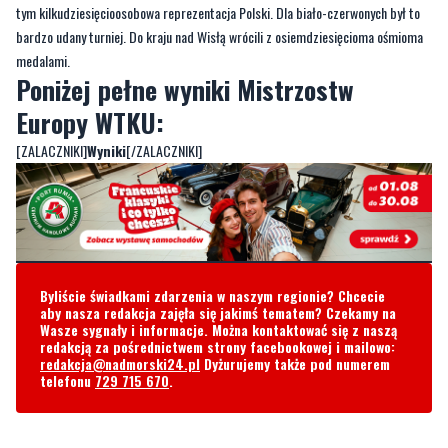
tym kilkudziesięcioosobowa reprezentacja Polski. Dla biało-czerwonych był to
bardzo udany turniej. Do kraju nad Wisłą wrócili z osiemdziesięcioma ośmioma
medalami.
Poniżej pełne wyniki Mistrzostw
Europy WTKU:
[ZALACZNIKI]
Wyniki
[/ZALACZNIKI]
Byliście świadkami zdarzenia w naszym regionie? Chcecie
aby nasza redakcja zajęła się jakimś tematem? Czekamy na
Wasze sygnały i informacje. Można kontaktować się z naszą
redakcją za pośrednictwem strony facebookowej i mailowo:
redakcja@nadmorski24.pl
Dyżurujemy także pod numerem
telefonu
729 715 670
.