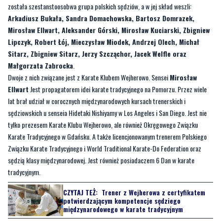
została szestanstoosobwa grupa polskich sędziów, a w jej skład weszli:
Arkadiusz Bukała, Sandra Domachowska, Bartosz Domrazek,
Mirosław Ellwart, Aleksander Górski, Mirosław Kuciarski, Zbigniew
Lipczyk, Robert Łój, Mieczysław Miodek, Andrzej Olech, Michał
Sitarz, Zbigniew Sitarz, Jerzy Szcząchor, Jacek Welfle oraz
Małgorzata Zabrocka
.
Dwoje z nich związane jest z Karate Klubem Wejherowo. Sensei
Mirosław
Ellwart
Jest propagatorem idei karate tradycyjnego na Pomorzu. Przez wiele
lat brał udział w corocznych międzynarodowych kursach trenerskich i
sędziowskich u senseia Hidetaki Nishiyamy w Los Angeles i San Diego. Jest nie
tylko prezesem Karate Klubu Wejherowo, ale również Okręgowego Związku
Karate Tradycyjnego w Gdańsku. A także licencjonowanym trenerem Polskiego
Związku Karate Tradycyjnego i World Traditional Karate-Do Federation oraz
sędzią klasy międzynarodowej. Jest również posiadaczem 6 Dan w karate
tradycyjnym.
CZYTAJ TEŻ:
Trener z Wejherowa z certyfikatem
potwierdzającym kompetencje sędziego
międzynarodowego w karate tradycyjnym