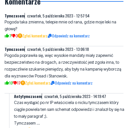
Pogoda taka zmienna, telepie mnie od rana, gdzie moje leki na
głowę?
7
3
Zgłoś komentarz
Odpowiedz na komentarz
Tymczasem
czwartek, 5 października 2023 - 13:06:18
Pogoda poprawiła się, więc wysokie mandaty miały zapewnić
bezpieczeństwo na drogach, a rzeczywistość jest zgoła inna, to
rozpaczliwie szukanie pieniędzy, aby były na kampanię wyborczą
dla wyznawców Posad i Stanowisk.
10
17
Zgłoś komentarz
Odpowiedz na komentarz
Antytymczasem
czwartek, 5 października 2023 - 14:19:47
Czas wystąpić po nr IP właściciela o nicku tymczasem który
ciągle powiela ten sam schemat odpowiedzi i znalazł by się na
to mały paragraf ;).
Tymczasem ...
6
4
Zgłoś komentarz
Odpowiedz na komentarz
Ciekawy
czwartek, 5 października 2023 - 14:31:28