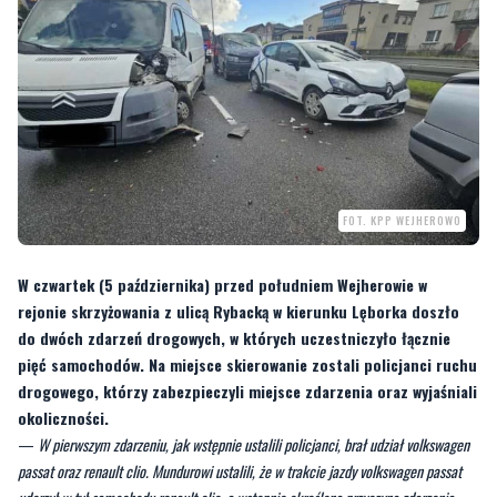
FOT. KPP WEJHEROWO
W czwartek (5 października) przed południem Wejherowie w
rejonie skrzyżowania z ulicą Rybacką w kierunku Lęborka doszło
do dwóch zdarzeń drogowych, w których uczestniczyło łącznie
pięć samochodów. Na miejsce skierowanie zostali policjanci ruchu
drogowego, którzy zabezpieczyli miejsce zdarzenia oraz wyjaśniali
okoliczności.
—
W pierwszym zdarzeniu, jak wstępnie ustalili policjanci, brał udział volkswagen
passat oraz renault clio. Mundurowi ustalili, że w trakcie jazdy volkswagen passat
uderzył w tył samochodu renault clio, a wstępnie określoną przyczyną zdarzenia
było niezachowanie bezpiecznej odległości od samochodu jadącego przed nim.
Kiedy te pojazdy zatrzymały się, za nimi zatrzymał się także volkswagen caravelle i
wtedy w jego tył uderzył samochód citroen jumper. W wyniku tego zdarzenia