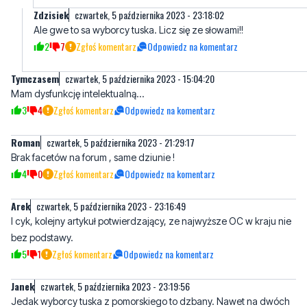
Tymczasem
czwartek, 5 października 2023 - 15:04:20
Mam dysfunkcję intelektualną...
3
4
Zgłoś komentarz
Odpowiedz na komentarz
Roman
czwartek, 5 października 2023 - 21:29:17
Brak facetów na forum , same dziunie !
4
0
Zgłoś komentarz
Odpowiedz na komentarz
Arek
czwartek, 5 października 2023 - 23:16:49
I cyk, kolejny artykuł potwierdzający, ze najwyższe OC w kraju nie
bez podstawy.
5
1
Zgłoś komentarz
Odpowiedz na komentarz
Janek
czwartek, 5 października 2023 - 23:19:56
Jedak wyborcy tuska z pomorskiego to dzbany. Nawet na dwóch
pasach sa w.stanie zrobić karambol.
5
24
Zgłoś komentarz
Odpowiedz na komentarz