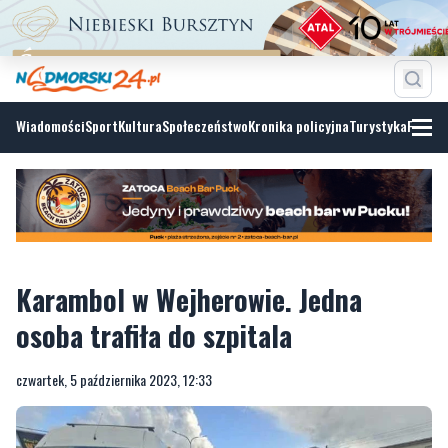
Wiadomości
Sport
Kultura
Społeczeństwo
Kronika policyjna
Turystyka
Fotoga
Karambol w Wejherowie. Jedna
osoba trafiła do szpitala
czwartek, 5 października 2023, 12:33