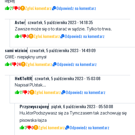
Aster
czwartek, 5 października 2023 - 14:18:35
Zawsze może się o to starać w sądzie. Tylko to trwa.
4
0
Zgłoś komentarz
Odpowiedz na komentarz
sami wizicie
czwartek, 5 października 2023 - 14:49:09
GWE- niepiękny umysł
4
24
Zgłoś komentarz
Odpowiedz na komentarz
HeKToRR
czwartek, 5 października 2023 - 15:03:08
Napisał PUstak...
11
2
Zgłoś komentarz
Odpowiedz na komentarz
Przyzwyczajony
piątek, 6 października 2023 - 05:50:08
Hu.ktorPodszywasz się za Tymczasem tak zachowuję się
pisowska łajza
3
0
Zgłoś komentarz
Odpowiedz na komentarz
Zdzisiek
czwartek, 5 października 2023 - 23:18:02
Ale gwe to sa wyborcy tuska. Licz się ze słowami!!
2
7
Zgłoś komentarz
Odpowiedz na komentarz