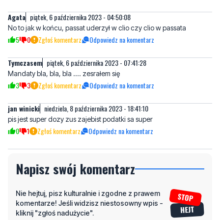
5
0
Zgłoś komentarz
Odpowiedz na komentarz
Tymczasem
piątek, 6 października 2023 - 07:41:28
Mandaty bla, bla, bla .... zesrałem się
3
3
Zgłoś komentarz
Odpowiedz na komentarz
jan winicki
niedziela, 8 października 2023 - 18:41:10
pis jest super dozy zus zajebist podatki sa super
0
1
Zgłoś komentarz
Odpowiedz na komentarz
Napisz swój komentarz
Nie hejtuj, pisz kulturalnie i zgodne z prawem
komentarze! Jeśli widzisz niestosowny wpis -
kliknij "zgłoś nadużycie".
Imię / Podpis