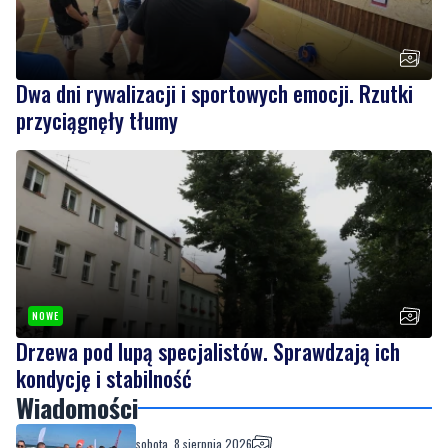
Dwa dni rywalizacji i sportowych emocji. Rzutki
przyciągnęły tłumy
NOWE
Drzewa pod lupą specjalistów. Sprawdzają ich
kondycję i stabilność
Wiadomości
sobota, 8 sierpnia 2026
Nad morzem zmierzyli się najsilniejsi.
Sportowe emocje i ważny cel