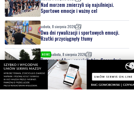
sobota, 8 sierpnia 2026
Dwa dni rywalizacji i sportowych emocji.
Rzutki przyciągnęły tłumy
sobota, 8 sierpnia 2026
NOWE
Drzewa pod lupą specjalistów. Sprawdzają
ich kondycję i stabilność
sobota, 8 sierpnia 2026
7
Ponad 24 tysiące metrów kwadratowych
×
nowych terenów zielonych. Powstanie nowa
przestrzeń do wypoczynku