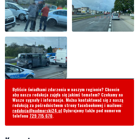
Byliście świadkami zdarzenia w naszym regionie? Chcecie
aby nasza redakcja zajęła się jakimś tematem? Czekamy na
Wasze sygnały i informacje. Można kontaktować się z naszą
redakcją za pośrednictwem strony facebookowej i mailowo:
redakcja@nadmorski24.pl
Dyżurujemy także pod numerem
telefonu
729 715 670
.
Komentarze
Tymczasem
czwartek, 5 października 2023 - 12:57:54