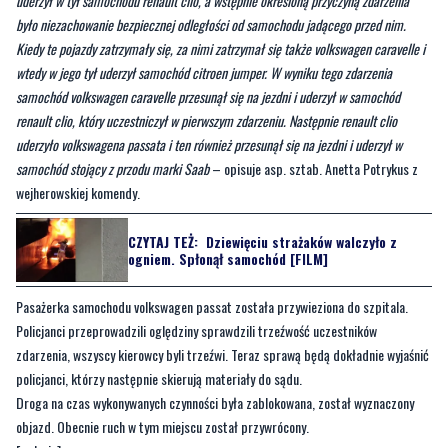
samochód volkswagen caravelle przesunął się na jezdni i uderzył w samochód
renault clio, który uczestniczył w pierwszym zdarzeniu. Następnie renault clio
uderzyło volkswagena passata i ten również przesunął się na jezdni i uderzył w
samochód stojący z przodu marki Saab
– opisuje asp. sztab. Anetta Potrykus z
wejherowskiej komendy.
CZYTAJ TEŻ:
Dziewięciu strażaków walczyło z
ogniem. Spłonął samochód [FILM]
Pasażerka samochodu volkswagen passat została przywieziona do szpitala.
Policjanci przeprowadzili oględziny sprawdzili trzeźwość uczestników
zdarzenia, wszyscy kierowcy byli trzeźwi. Teraz sprawą będą dokładnie wyjaśnić
policjanci, którzy następnie skierują materiały do sądu.
Droga na czas wykonywanych czynności była zablokowana, został wyznaczony
objazd. Obecnie ruch w tym miejscu został przywrócony.
[galeria]