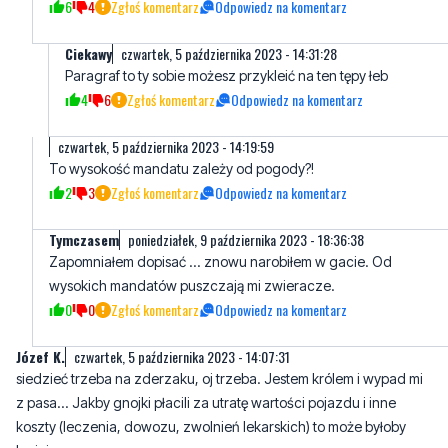
Paragraf to ty sobie możesz przykleić na ten tępy łeb
4
6
Zgłoś komentarz
Odpowiedz na komentarz
czwartek, 5 października 2023 - 14:19:59
To wysokość mandatu zależy od pogody?!
2
3
Zgłoś komentarz
Odpowiedz na komentarz
Tymczasem
poniedziałek, 9 października 2023 - 18:36:38
Zapomniałem dopisać ... znowu narobiłem w gacie. Od
wysokich mandatów puszczają mi zwieracze.
0
0
Zgłoś komentarz
Odpowiedz na komentarz
Józef K.
czwartek, 5 października 2023 - 14:07:31
siedzieć trzeba na zderzaku, oj trzeba. Jestem królem i wypad mi
z pasa... Jakby gnojki płacili za utratę wartości pojazdu i inne
koszty (leczenia, dowozu, zwolnień lekarskich) to może byłoby
lepiej
21
0
Zgłoś komentarz
Odpowiedz na komentarz