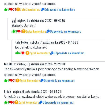
gg
piątek, 6 października 2023 - 09:43:57
Słabe to Janek :(
9
1
Zgłoś komentarz
Odpowiedz na komentarz
tak tylko
sobota, 7 października 2023 - 14:19:23
Bo Janek to dzbanek.
4
1
Zgłoś komentarz
Odpowiedz na komentarz
Janek
czwartek, 5 października 2023 - 23:20:18
Jedak wyborcy tuska z pomorskiego to dzbany. Nawet na dwóch
pasach sa w.stanie zrobić karambol.
6
21
Zgłoś komentarz
Odpowiedz na komentarz
Erick
piątek, 6 października 2023 - 03:54:25
A niektórzy rozdawali ulotki wyborcze kierowcom co stali w korku.
4
0
Zgłoś komentarz
Odpowiedz na komentarz
Agata
piątek, 6 października 2023 - 04:50:08
No to jak w końcu, passat uderzył w clio czy clio w passata