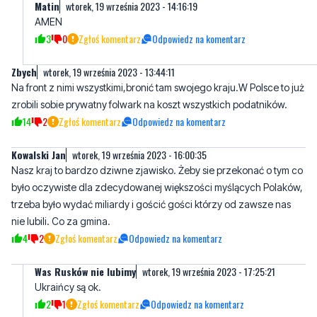
Zbych
wtorek, 19 września 2023 - 13:44:11
Na front z nimi wszystkimi,bronić tam swojego kraju.W Polsce to już
zrobili sobie prywatny folwark na koszt wszystkich podatników.
14
2
Zgłoś komentarz
Odpowiedz na komentarz
Kowalski Jan
wtorek, 19 września 2023 - 16:00:35
Nasz kraj to bardzo dziwne zjawisko. Żeby sie przekonać o tym co
było oczywiste dla zdecydowanej większości myślących Polaków,
trzeba było wydać miliardy i gościć gości którzy od zawsze nas
nie lubili. Co za gmina.
4
2
Zgłoś komentarz
Odpowiedz na komentarz
Was Rusków nie lubimy
wtorek, 19 września 2023 - 17:25:21
Ukraińcy są ok.
2
1
Zgłoś komentarz
Odpowiedz na komentarz
Napisz swój komentarz