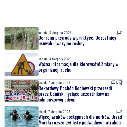
sobota, 8 sierpnia 2026
1
Ochrona przyrody w praktyce. Uczestnicy
usuwali inwazyjne rośliny
sobota, 8 sierpnia 2026
Ważna informacja dla kierowców! Zmiany w
organizacji ruchu
piątek, 7 sierpnia 2026
1
Rekordowy Pochód Kociewski przeszedł
przez Gdańsk. Tysiące uczestników na
jubileuszowej edycji
piątek, 7 sierpnia 2026
3
Więcej wraków dostępnych dla nurków. Urząd
Morski rozszerzył listę podwodnych atrakcji
piątek, 7 sierpnia 2026
MATERIAŁ PARTNERA
Co jeść przy zaparciach? Dieta, błonnik i