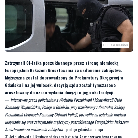
FOT. KW GDAŃSK
Zatrzymali 31-latka poszukiwanego przez stronę niemiecką
Europejskim Nakazem Aresztowania za usiłowanie zabójstwa.
Mężczyzna został doprowadzony do Prokuratury Okręgowej w
Gdańsku i na jej wniosek, decyzją sądu został tymczasowo
aresztowany do czasu wydania decyzji o jego ekstradycji.
—
Intensywna praca policjantów z Wydziału Poszukiwań i Identyfikacji Osób
Komendy Wojewódzkiej Policji w Gdańsku, przy współpracy z Centralną Sekcją
Poszukiwań Celowych Komendy Głównej Policji, pozwoliła na ustalenie miejsca
ukrywania się oraz zatrzymanie mężczyzny poszukiwanego Europejskim Nakazem
Aresztowania za usiłowanie zabójstwa
- podaje gdańska policja.
31-letni obywatel Ukrainy podejrzany jest o to, że w czerwcu tego roku na
terenie Niemiec, usiłował zabić innego obywatela Ukrainy. Zatrzymany 31-latek
zaatakował go i bił tak długo, aż mężczyzna nie dawał oznak życia. Potem
pozostawił go, nie udzielając mu pomocy.