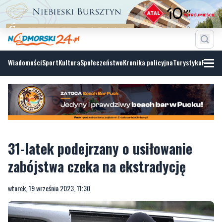
Wiadomości
Sport
Kultura
Społeczeństwo
Kronika policyjna
Turystyka
Fotoga
31-latek podejrzany o usiłowanie
zabójstwa czeka na ekstradycję
wtorek, 19 września 2023, 11:30