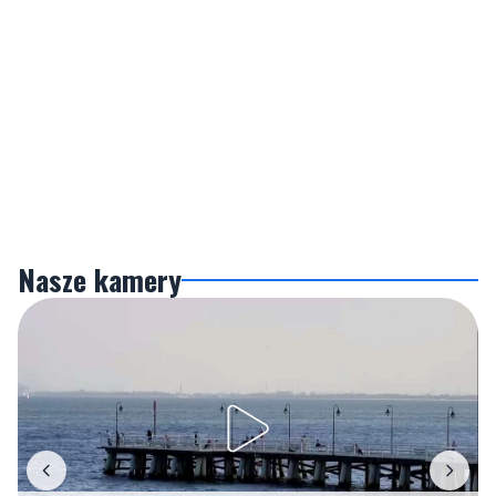
Nasze kamery
Gdynia
Orłowo