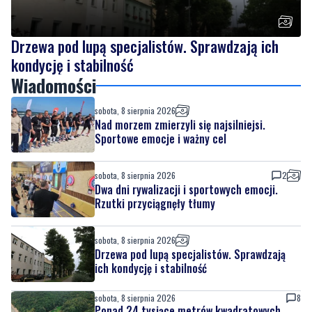
kondycję i stabilność
Wiadomości
sobota, 8 sierpnia 2026
Nad morzem zmierzyli się najsilniejsi.
Sportowe emocje i ważny cel
sobota, 8 sierpnia 2026
2
Dwa dni rywalizacji i sportowych emocji.
Rzutki przyciągnęły tłumy
sobota, 8 sierpnia 2026
Drzewa pod lupą specjalistów. Sprawdzają
ich kondycję i stabilność
sobota, 8 sierpnia 2026
8
Ponad 24 tysiące metrów kwadratowych
nowych terenów zielonych. Powstanie nowa
przestrzeń do wypoczynku