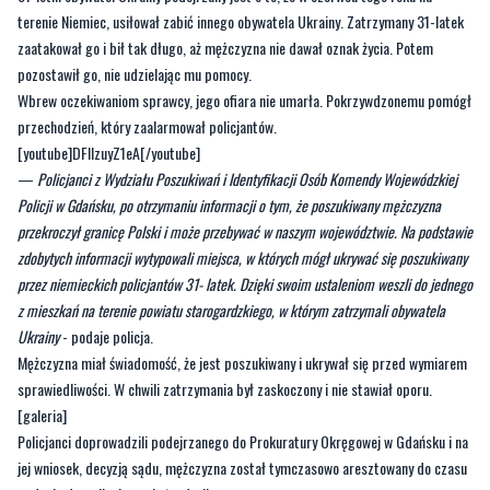
Wbrew oczekiwaniom sprawcy, jego ofiara nie umarła. Pokrzywdzonemu pomógł
przechodzień, który zaalarmował policjantów.
[youtube]DFIlzuyZ1eA[/youtube]
—
Policjanci z Wydziału Poszukiwań i Identyfikacji Osób Komendy Wojewódzkiej
Policji w Gdańsku, po otrzymaniu informacji o tym, że poszukiwany mężczyzna
przekroczył granicę Polski i może przebywać w naszym województwie. Na podstawie
zdobytych informacji wytypowali miejsca, w których mógł ukrywać się poszukiwany
przez niemieckich policjantów 31- latek. Dzięki swoim ustaleniom weszli do jednego
z mieszkań na terenie powiatu starogardzkiego, w którym zatrzymali obywatela
Ukrainy
- podaje policja.
Mężczyzna miał świadomość, że jest poszukiwany i ukrywał się przed wymiarem
sprawiedliwości. W chwili zatrzymania był zaskoczony i nie stawiał oporu.
[galeria]
Policjanci doprowadzili podejrzanego do Prokuratury Okręgowej w Gdańsku i na
jej wniosek, decyzją sądu, mężczyzna został tymczasowo aresztowany do czasu
wydania decyzji o jego ekstradycji.