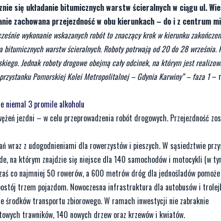
znie się układanie bitumicznych warstw ścieralnych w ciągu ul. Wiel
nie zachowana przejezdność w obu kierunkach – do i z centrum mi
nocześnie wykonanie wskazanych robót to znaczący krok w kierunku zakończen
 bitumicznych warstw ścieralnych. Roboty potrwają od 20 do 28 września. 
skiego. Jednak roboty drogowe obejmą cały odcinek, na którym jest realizow
 przystanku Pomorskiej Kolei Metropolitalnej – Gdynia Karwiny” – faza 1
– m
ie niemal 3 promile alkoholu
żeń jezdni – w celu przeprowadzenia robót drogowych. Przejezdność zos
ań wraz z udogodnieniami dla rowerzystów i pieszych. W sąsiedztwie prz
de, na którym znajdzie się niejsce dla 140 samochodów i motocykli (w 
i zaś co najmniej 50 rowerów, a 600 metrów dróg dla jednośladów pomoż
i postój trzem pojazdom. Nowoczesna infrastruktura dla autobusów i trole
e środków transportu zbiorowego. W ramach inwestycji nie zabraknie
towych trawników, 140 nowych drzew oraz krzewów i kwiatów.