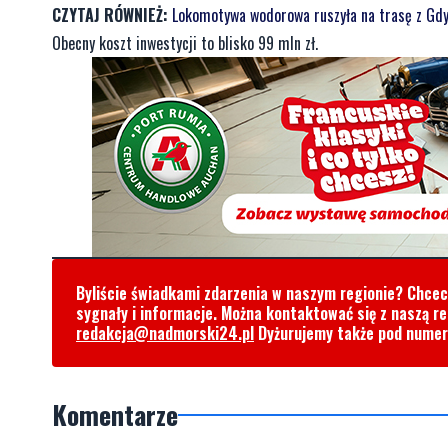
CZYTAJ RÓWNIEŻ:
Lokomotywa wodorowa ruszyła na trasę z Gdy
Obecny koszt inwestycji to blisko 99 mln zł.
Byliście świadkami zdarzenia w naszym regionie? Chce
sygnały i informacje. Można kontaktować się z naszą r
redakcja@nadmorski24.pl
Dyżurujemy także pod nume
Komentarze