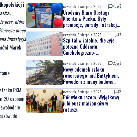
kopolskiej i
czwartek, 6 sierpnia 2026
4
Urodziny Biura Obsługi
asta.
Klienta w Pucku. Były
ia prac, które
promocje, porady i atrakcje
Pierwsze prace
dla najmłodszych
czwartek, 6 sierpnia 2026
7
ana inwestycja
Szpital w żałobie. Nie żyje
położna Oddziału
ówi Marek
Ginekologiczno-
Położniczego
czwartek, 6 sierpnia 2026
2
Nowy odcinek szlaku
tanie
rowerowego nad Bałtykiem.
Powodem zmiany budowa
elektrowni jądrowej
ystanku PKM
czwartek, 6 sierpnia 2026
2
Pół wieku razem. Wyjątkowy
tym 20 osobom
jubileusz małżonków w
e swobodnie
ratuszu
jbusów, do