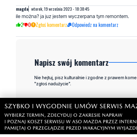
magda
wtorek, 19 września 2023 - 18:38:45
ile można? ja juz jestem wyczerpana tym remontem.
2
0
Zgłoś komentarz
Odpowiedz na komentarz
Napisz swój komentarz
Nie hejtuj, pisz kulturalnie i zgodne z prawem komen
"zgłoś nadużycie".
Imię / Podpis
O
Wiadomość