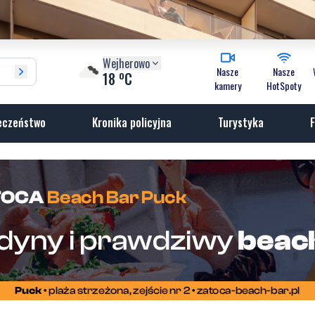
Wejherowo
Nasze
Nasze
o
18
C
kamery
HotSpoty
eczeństwo
Kronika policyjna
Turystyka
F