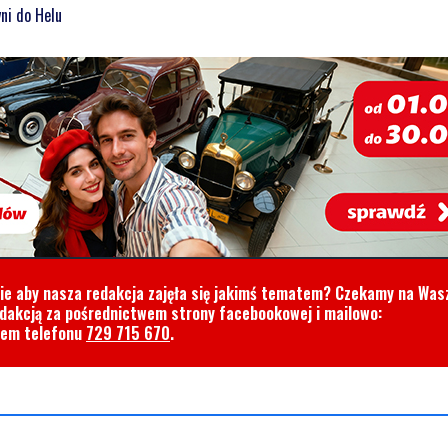
ni do Helu
cie aby nasza redakcja zajęła się jakimś tematem? Czekamy na Was
edakcją za pośrednictwem strony facebookowej i mailowo:
rem telefonu
729 715 670
.