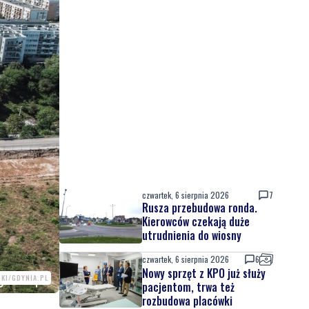
czwartek, 6 sierpnia 2026
7
Rusza przebudowa ronda.
Kierowców czekają duże
utrudnienia do wiosny
czwartek, 6 sierpnia 2026
6
Nowy sprzęt z KPO już służy
SKI/GDYNIA.PL
pacjentom, trwa też
rozbudowa placówki