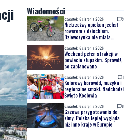
cji
Wiadomości
czwartek, 6 sierpnia 2026
9
Nietrzeźwy opiekun jechał
rowerem z dzieckiem.
Dziewczynka nie miała
kasku
czwartek, 6 sierpnia 2026
Weekend pełen atrakcji w
powiecie słupskim. Sprawdź,
co zaplanowano
czwartek, 6 sierpnia 2026
1
Kolorowy korowód, muzyka i
regionalne smaki. Nadchodzi
Święto Kociewia
czwartek, 6 sierpnia 2026
8
Gazowe przygotowania do
zimy. Polska lepiej wygląda
niż inne kraje w Europie