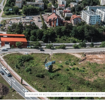
PANORAMA NA WĘZEŁ KARWINY // FOT. ARCHIWALNE MARCIN MIELEW