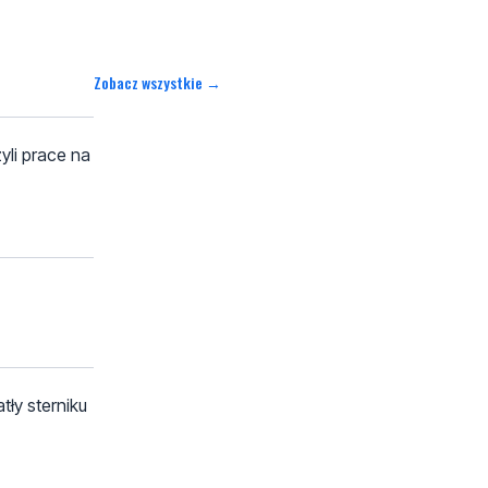
Zobacz wszystkie →
yli prace na
ły sterniku