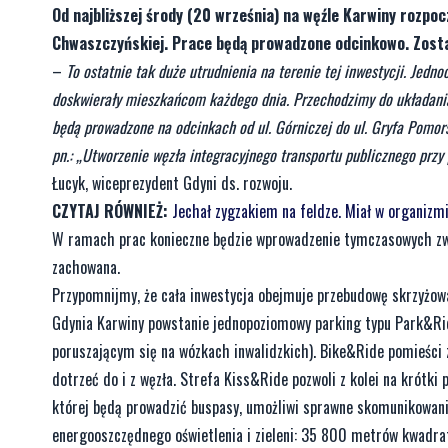
Od najbliższej środy (20 września) na węźle Karwiny rozpoc
Chwaszczyńskiej. Prace będą prowadzone odcinkowo. Zosta
–
To ostatnie tak duże utrudnienia na terenie tej inwestycji. Jed
doskwierały mieszkańcom każdego dnia. Przechodzimy do układania
będą prowadzone na odcinkach od ul. Górniczej do ul. Gryfa Pomor
pn.: „Utworzenie węzła integracyjnego transportu publicznego przy
Łucyk, wiceprezydent Gdyni ds. rozwoju.
CZYTAJ RÓWNIEŻ:
Jechał zygzakiem na feldze. Miał w organizm
W ramach prac konieczne będzie wprowadzenie tymczasowych zwę
zachowana.
Przypomnijmy, że cała inwestycja obejmuje przebudowę skrzyżow
Gdynia Karwiny powstanie jednopoziomowy parking typu Park&Ri
poruszającym się na wózkach inwalidzkich). Bike&Ride pomieśc
dotrzeć do i z węzła. Strefa Kiss&Ride pozwoli z kolei na krótk
której będą prowadzić buspasy, umożliwi sprawne skomunikowani
energooszczędnego oświetlenia i zieleni: 35 800 metrów kwadra