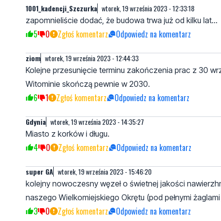
1001_kadencji_Szczurka
wtorek, 19 września 2023 - 12:33:18
zapomnieliście dodać, że budowa trwa już od kilku lat...
5
0
Zgłoś komentarz
Odpowiedz na komentarz
ziom
wtorek, 19 września 2023 - 12:44:33
Kolejne przesunięcie terminu zakończenia prac z 30 wrz
Witominie skończą pewnie w 2030.
6
1
Zgłoś komentarz
Odpowiedz na komentarz
Gdynia
wtorek, 19 września 2023 - 14:35:27
Miasto z korków i długu.
4
0
Zgłoś komentarz
Odpowiedz na komentarz
super GA
wtorek, 19 września 2023 - 15:46:20
kolejny nowoczesny węzeł o świetnej jakości nawierzhni
naszego Wielkomiejskiego Okrętu (pod pełnymi żaglami)
3
0
Zgłoś komentarz
Odpowiedz na komentarz