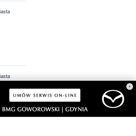
iasta
iasta
×