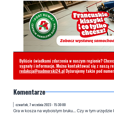
Byliście świadkami zdarzenia w naszym regionie? Chce
sygnały i informacje. Można kontaktować się z naszą r
redakcja@nadmorski24.pl
Dyżurujemy także pod nume
Komentarze
czwartek, 7 września 2023 - 15:30:00
Gra w kosza na wyboistym bruku... Czy w tym urzędzie 