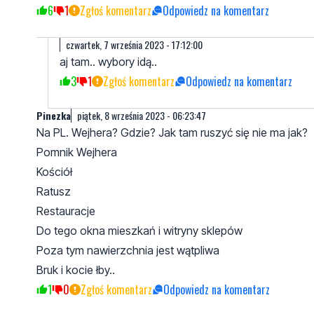
6
1
Zgłoś komentarz
Odpowiedz na komentarz
czwartek, 7 września 2023 - 17:12:00
aj tam.. wybory idą..
3
1
Zgłoś komentarz
Odpowiedz na komentarz
Pinezka
piątek, 8 września 2023 - 06:23:47
Na PL. Wejhera? Gdzie? Jak tam ruszyć się nie ma jak?
Pomnik Wejhera
Kościół
Ratusz
Restauracje
Do tego okna mieszkań i witryny sklepów
Poza tym nawierzchnia jest wątpliwa
Bruk i kocie łby..
1
0
Zgłoś komentarz
Odpowiedz na komentarz