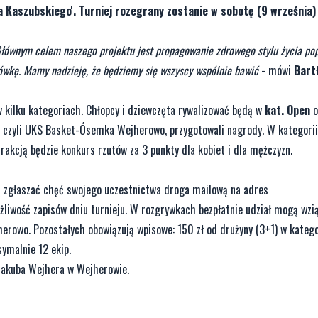
 Kaszubskiego'. Turniej rozegrany zostanie w sobotę (9 września)
Głównym celem naszego projektu jest propagowanie zdrowego stylu życia pop
ówkę. Mamy nadzieję, że będziemy się wszyscy wspólnie bawić
- mówi
Bart
w kilku kategoriach. Chłopcy i dziewczęta rywalizować będą w
kat. Open
o
y, czyli UKS Basket-Ósemka Wejherowo, przygotowali nagrody. W kategori
akcją będzie konkurs rzutów za 3 punkty dla kobiet i dla mężczyzn.
ą zgłaszać chęć swojego uczestnictwa droga mailową na adres
ożliwość zapisów dniu turnieju. W rozgrywkach bezpłatnie udział mogą wzią
rowo. Pozostałych obowiązują wpisowe: 150 zł od drużyny (3+1) w katego
ymalnie 12 ekip.
u Jakuba Wejhera w Wejherowie.