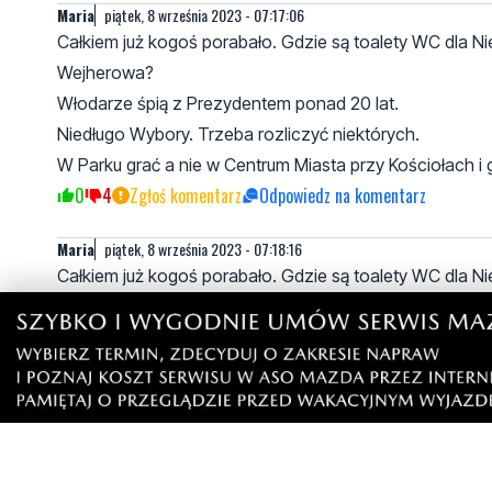
Maria
piątek, 8 września 2023 - 07:17:06
Całkiem już kogoś porabało. Gdzie są toalety WC dla 
Wejherowa?
Włodarze śpią z Prezydentem ponad 20 lat.
Niedługo Wybory. Trzeba rozliczyć niektórych.
W Parku grać a nie w Centrum Miasta przy Kościołach 
0
4
Zgłoś komentarz
Odpowiedz na komentarz
Maria
piątek, 8 września 2023 - 07:18:16
Całkiem już kogoś porabało. Gdzie są toalety WC dla 
Wejherowa?
Włodarze śpią z Prezydentem ponad 20 lat.
Niedługo Wybory. Trzeba rozliczyć niektórych.
W Parku grać a nie w Centrum Miasta przy Kościołach 
0
4
Zgłoś komentarz
Odpowiedz na komentarz
rynek macie w głowie
sobota, 9 września 2023 - 17:05:54