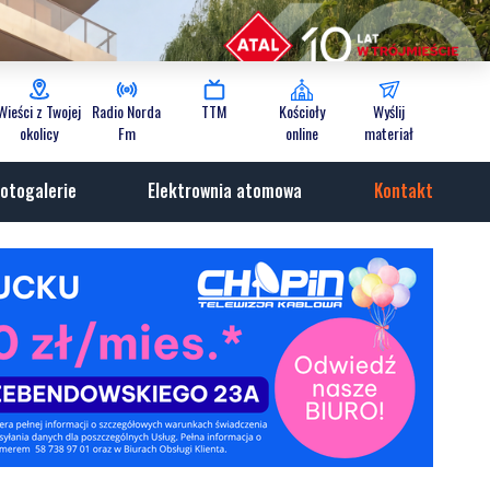
Wieści z Twojej
Radio Norda
TTM
Kościoły
Wyślij
okolicy
Fm
online
materiał
otogalerie
Elektrownia atomowa
Kontakt