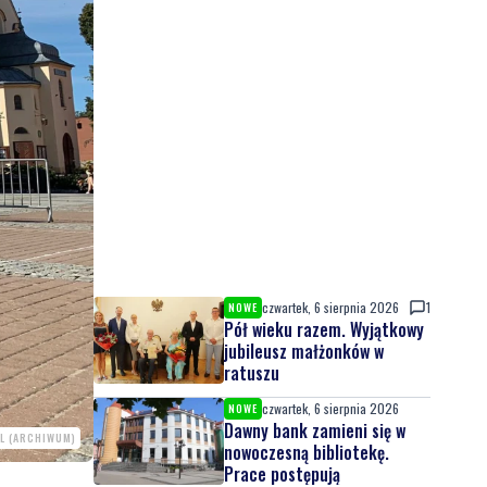
czwartek, 6 sierpnia 2026
1
NOWE
Pół wieku razem. Wyjątkowy
jubileusz małżonków w
ratuszu
czwartek, 6 sierpnia 2026
NOWE
Dawny bank zamieni się w
L (ARCHIWUM)
nowoczesną bibliotekę.
Prace postępują