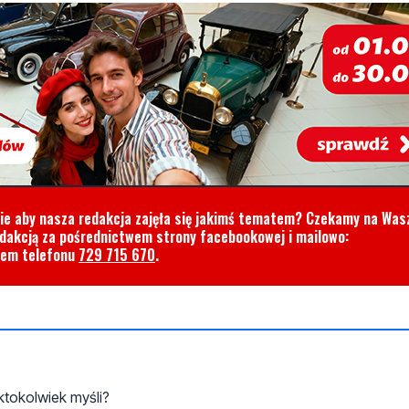
cie aby nasza redakcja zajęła się jakimś tematem? Czekamy na Was
edakcją za pośrednictwem strony facebookowej i mailowo:
rem telefonu
729 715 670
.
ktokolwiek myśli?