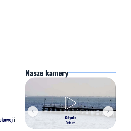
Nasze kamery
Gdynia
okowej
i
Orłowo