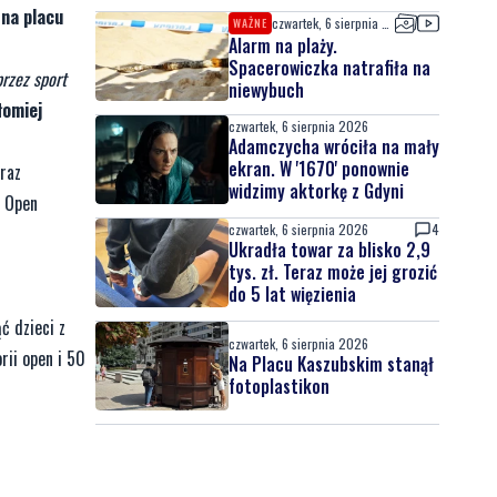
 na placu
czwartek, 6 sierpnia 2026
WAŻNE
Alarm na plaży.
Spacerowiczka natrafiła na
rzez sport
niewybuch
łomiej
czwartek, 6 sierpnia 2026
Adamczycha wróciła na mały
ekran. W '1670' ponownie
raz
widzimy aktorkę z Gdyni
i Open
czwartek, 6 sierpnia 2026
4
Ukradła towar za blisko 2,9
tys. zł. Teraz może jej grozić
do 5 lat więzienia
ć dzieci z
czwartek, 6 sierpnia 2026
rii open i 50
Na Placu Kaszubskim stanął
fotoplastikon