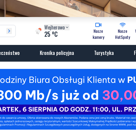
Wejherowo
Nasze
Nasze
o
25
C
kamery
HotSpoty
eczeństwo
Kronika policyjna
Turystyka
F