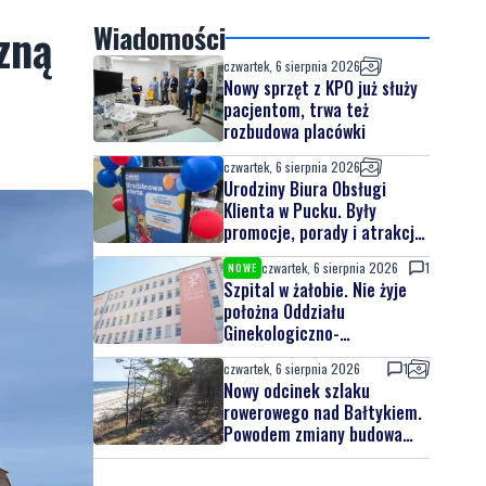
zną
Wiadomości
czwartek, 6 sierpnia 2026
Nowy sprzęt z KPO już służy
pacjentom, trwa też
rozbudowa placówki
czwartek, 6 sierpnia 2026
Urodziny Biura Obsługi
Klienta w Pucku. Były
promocje, porady i atrakcje
dla najmłodszych
czwartek, 6 sierpnia 2026
1
NOWE
Szpital w żałobie. Nie żyje
położna Oddziału
Ginekologiczno-
Położniczego
czwartek, 6 sierpnia 2026
1
Nowy odcinek szlaku
rowerowego nad Bałtykiem.
Powodem zmiany budowa
elektrowni jądrowej