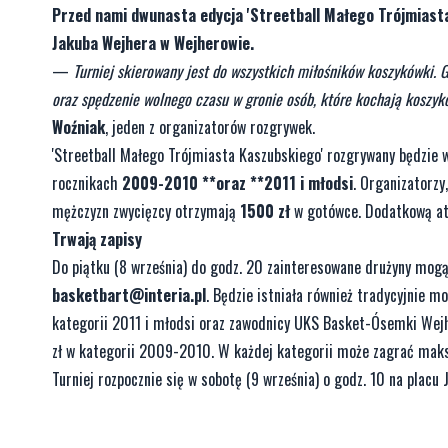
Przed nami dwunasta edycja 'Streetball Małego Trójmiasta
Jakuba Wejhera w Wejherowie.
—
Turniej skierowany jest do wszystkich miłośników koszykówki. 
oraz spędzenie wolnego czasu w gronie osób, które kochają koszyk
Woźniak
, jeden z organizatorów rozgrywek.
'Streetball Małego Trójmiasta Kaszubskiego' rozgrywany będzie 
rocznikach
2009-2010 **oraz **2011 i młodsi
. Organizatorz
mężczyzn zwycięzcy otrzymają
1500 zł
w gotówce. Dodatkową atr
Trwają zapisy
Do piątku (8 września) do godz. 20 zainteresowane drużyny mog
basketbart@interia.pl
. Będzie istniała również tradycyjnie m
kategorii 2011 i młodsi oraz zawodnicy UKS Basket-Ósemki Wejhe
zł w kategorii 2009-2010. W każdej kategorii może zagrać maks
Turniej rozpocznie się w sobotę (9 września) o godz. 10 na plac