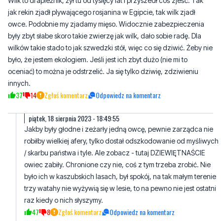
wilków takie stado to jak szwedzki stół, więc co się dziwić. Żeby nie
było, że jestem ekologiem. Jeśli jest ich zbyt dużo (nie mi to
oceniać) to można je odstrzelić. Ja się tylko dziwię, zdziwieniu
innych.
37
14
Zgłoś komentarz
Odpowiedz na komentarz
piątek, 18 sierpnia 2023 - 18:49:55
Jakby były głodne i zeżarły jedną owcę, pewnie zarządca nie
robiłby wielkiej afery, tylko dostał odszkodowanie od myśliwych
/ skarbu państwa i tyle. Ale zobacz - tutaj DZIEWIĘTNAŚCIE
owiec zabiły. Chronione czy nie, coś z tym trzeba zrobić. Nie
było ich w kaszubskich lasach, był spokój, na tak małym terenie
trzy watahy nie wyżywią się w lesie, to na pewno nie jest ostatni
raz kiedy o nich słyszymy.
47
8
Zgłoś komentarz
Odpowiedz na komentarz
piątek, 18 sierpnia 2023 - 20:25:47
Skoro dostały się do stada to nienależycie je zabezpieczono.