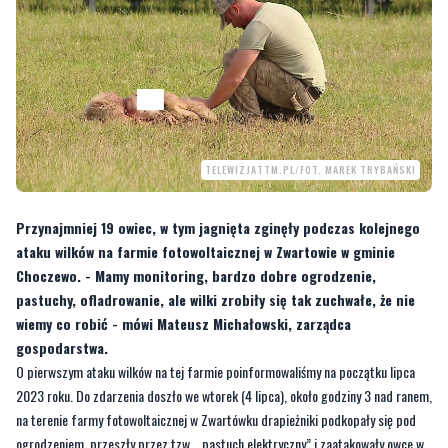
TELEWIZJATTM.PL/FOT. MAREK TRYBAŃSKI
Przynajmniej 19 owiec, w tym jagnięta zginęły podczas kolejnego
ataku wilków na farmie fotowoltaicznej w Zwartowie w gminie
Choczewo. - Mamy monitoring, bardzo dobre ogrodzenie,
pastuchy, ofladrowanie, ale wilki zrobiły się tak zuchwałe, że nie
wiemy co robić - mówi Mateusz Michałowski, zarządca
gospodarstwa.
O pierwszym ataku wilków na tej farmie poinformowaliśmy na początku lipca
2023 roku. Do zdarzenia doszło we wtorek (4 lipca), około godziny 3 nad ranem,
na terenie farmy fotowoltaicznej w Zwartówku drapieżniki podkopały się pod
ogrodzeniem, przeszły przez tzw. „pastuch elektryczny” i zaatakowały owce w
tym pięć ciężarnych matek.
ZOBACZ TEŻ:
Atak wilków! Zagryzły siedem owiec. 'To może się
powtórzyć' - mówią leśnicy