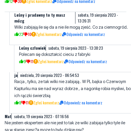
Wilki zabijają ile się da a nie ile mogą zjeść. Co za ciemnogród.
23
10
Zgłoś komentarz
Odpowiedz na komentarz
Leśny człowiek
sobota, 19 sierpnia 2023 - 13:38:23
Polecam się dokształcić cieciu z fabryki
9
11
Zgłoś komentarz
Odpowiedz na komentarz
ja
niedziela, 20 sierpnia 2023 - 06:54:53
Racja , tylko, ze tak wilki nie zabijają . W PL bajka o Czerwoym
Kapturku ma sie nad wyraz dobrze , a nagonkę robia mysliwi, bo
ich rączki świerzbią
8
11
Zgłoś komentarz
Odpowiedz na komentarz
Mat
sobota, 19 sierpnia 2023 - 07:16:56
Nie jestem ekspertem ale nie jest to tak ze wilki zabijaja tylko tyle ile
sa w stanie zjesc?a moze to byly dzikie psy?
13
12
Zgłoś komentarz
Odpowiedz na komentarz
Alicja
sobota, 19 sierpnia 2023 - 13:24:39