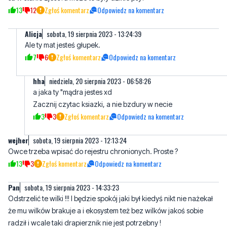
Ale ty mat jesteś głupek.
7
6
Zgłoś komentarz
Odpowiedz na komentarz
hha
niedziela, 20 sierpnia 2023 - 06:58:26
a jaka ty "mądra jestes xd
Zacznij czytac ksiazki, a nie bzdury w necie
3
3
Zgłoś komentarz
Odpowiedz na komentarz
wejher
sobota, 19 sierpnia 2023 - 12:13:24
Owce trzeba wpisać do rejestru chronionych. Proste ?
13
3
Zgłoś komentarz
Odpowiedz na komentarz
Pan
sobota, 19 sierpnia 2023 - 14:33:23
Odstrzelić te wilki !!! I będzie spokój jaki był kiedyś nikt nie nażekał
że mu wilków brakuje a i ekosystem też bez wilków jakoś sobie
radził i wcale taki drapierznik nie jest potrzebny !
25
11
Zgłoś komentarz
Odpowiedz na komentarz
Jarosław Kaczyński
sobota, 19 sierpnia 2023 - 15:11:50