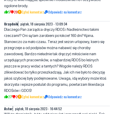
Urzędnik
piątek, 18 sierpnia 2023 - 13:09:34
Dlaczego Pan zarządca dręczy RDOŚ i Nadleśnictwo takimi
rzeczami!? Oni są tam zarobieni po łokcie! 160 dni? Kpina.
Stanowczo za mało czasu. Teraz jest sezon urlopowy, ksero się
przegrzeje a od podpisów można nabawić się choroby
zawodowej. Bardzo nieładnie tak dręczyć miłościwie nam
urzędujących pracowników, a najbardziej RDOŚ bo leśnych
jeszcze w pracy widać a tamtych? Wogole należy RDOŚ
zlikwidować bo tylko przeszkadzają. Jak ich nie było to decyzję
jakoś szybciej były podejmowane. Uwaga, idą wybory może ktoś
skorzysta i wpisze postulat do programu, powtarzam likwidacja
RDOŚiów i GDOŚ!
27
2
Zgłoś komentarz
Odpowiedz na komentarz
Aster
piątek, 18 sierpnia 2023 - 16:44:52
Wilk to drapieżnik, żył tu od tysięcy lat i przyszedł coś zjeść. Tak
jak rekin zjadł plywającego rosjanina w Egipcie, tak wilk zjadł
owce. Podobnie my zjadamy mięso. Widocznie zabezpieczenia
były zbyt słabe skoro takie zwierzę jak wilk, dało sobie radę. Dla