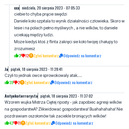
lesie i na polach pełno myśliwych , a nie wilków, to daniele
uciekają między ludzi.
Moze kiedyś ktoś z flinta zakręci sie koło twojej chałupy to
zrozumiesz
3
12
Zgłoś komentarz
Odpowiedz na komentarz
Ja
piątek, 18 sierpnia 2023 - 11:28:41
Czyli to jednak owce sprowokowaly atak....
39
2
Zgłoś komentarz
Odpowiedz na komentarz
Antyekoterrorysta
piątek, 18 sierpnia 2023 - 11:37:02
Wzorem wujka Mistrza Ciętej riposty - jak zapobiec agresji wilków
na gospodarstwA? Zlikwidować gospodarstwa! Buahahahaha! Nie
pozdrawiam oszołomów tak zaciekle broniących wilków!
42
11
Zgłoś komentarz
Odpowiedz na komentarz
Wilk
piątek, 18 sierpnia 2023 - 12:51:26
Nie wiecie co zrobić z wilkami -zabić i będzie spokój ,czekajcie aż
wilki zagryzą dzieci ,to tylko kwestia czasu, owca jest większa niż