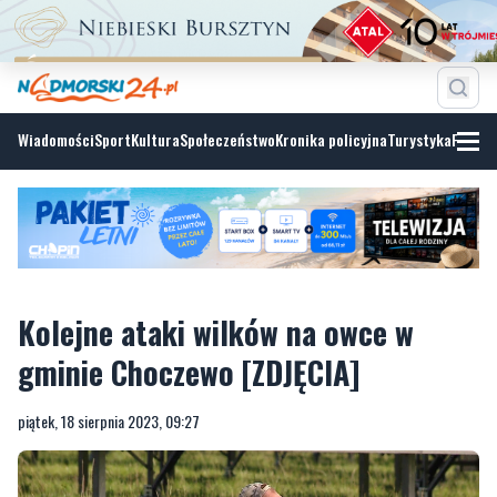
Wiadomości
Sport
Kultura
Społeczeństwo
Kronika policyjna
Turystyka
Fotoga
Kolejne ataki wilków na owce w
gminie Choczewo [ZDJĘCIA]
piątek, 18 sierpnia 2023, 09:27