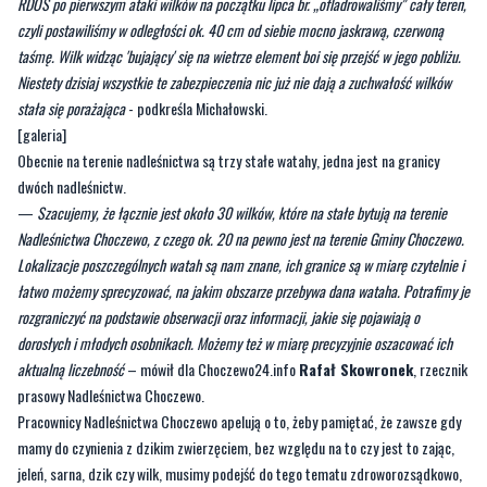
Niestety dzisiaj wszystkie te zabezpieczenia nic już nie dają a zuchwałość wilków
stała się porażająca
- podkreśla Michałowski.
[galeria]
Obecnie na terenie nadleśnictwa są trzy stałe watahy, jedna jest na granicy
dwóch nadleśnictw.
—
Szacujemy, że łącznie jest około 30 wilków, które na stałe bytują na terenie
Nadleśnictwa Choczewo, z czego ok. 20 na pewno jest na terenie Gminy Choczewo.
Lokalizacje poszczególnych watah są nam znane, ich granice są w miarę czytelnie i
łatwo możemy sprecyzować, na jakim obszarze przebywa dana wataha. Potrafimy je
rozgraniczyć na podstawie obserwacji oraz informacji, jakie się pojawiają o
dorosłych i młodych osobnikach. Możemy też w miarę precyzyjnie oszacować ich
aktualną liczebność
– mówił dla Choczewo24.info
Rafał Skowronek
, rzecznik
prasowy Nadleśnictwa Choczewo.
Pracownicy Nadleśnictwa Choczewo apelują o to, żeby pamiętać, że zawsze gdy
mamy do czynienia z dzikim zwierzęciem, bez względu na to czy jest to zając,
jeleń, sarna, dzik czy wilk, musimy podejść do tego tematu zdroworozsądkowo,
w żaden sposób nie prowokować tych zwierząt, nie podchodzić i nie usiłować za
wszelką cenę robić zdjęć.
Przypominamy, że czekamy na Państwa sygnały i informacje. Można