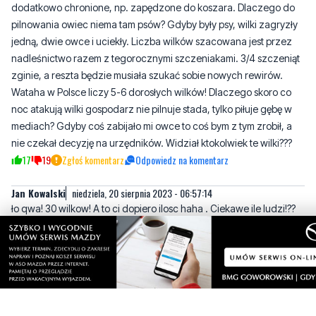
nadleśnictwo razem z tegorocznymi szczeniakami. 3/4 szczeniąt
zginie, a reszta będzie musiała szukać sobie nowych rewirów.
Wataha w Polsce liczy 5-6 dorosłych wilków! Dlaczego skoro co
noc atakują wilki gospodarz nie pilnuje stada, tylko piłuje gębę w
mediach? Gdyby coś zabijało mi owce to coś bym z tym zrobił, a
nie czekał decyzję na urzędników. Widział ktokolwiek te wilki???
17
19
Zgłoś komentarz
Odpowiedz na komentarz
Jan Kowalski
niedziela, 20 sierpnia 2023 - 06:57:14
ło qwa! 30 wilkow! A to ci dopiero ilosc haha . Ciekawe ile ludzi!??
Wilk tez ma prawo do zycia choc głupim ludziom wydaje sie
inaczej .
Precz od wilków
8
18
Zgłoś komentarz
Odpowiedz na komentarz
mama
niedziela, 20 sierpnia 2023 - 07:02:28
Nadleśnictwo niech odczepi się od wilków i drzew . Mało jeszcze
kasy??? Wszystko musicie wyciąc i wybić ?
8
15
Zgłoś komentarz
Odpowiedz na komentarz