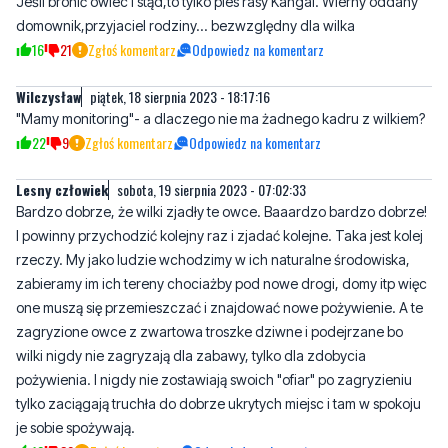
Wilczysław
piątek, 18 sierpnia 2023 - 18:17:16
"Mamy monitoring"- a dlaczego nie ma żadnego kadru z wilkiem?
22
9
Zgłoś komentarz
Odpowiedz na komentarz
Lesny człowiek
sobota, 19 sierpnia 2023 - 07:02:33
Bardzo dobrze, że wilki zjadły te owce. Baaardzo bardzo dobrze!
I powinny przychodzić kolejny raz i zjadać kolejne. Taka jest kolej
rzeczy. My jako ludzie wchodzimy w ich naturalne środowiska,
zabieramy im ich tereny chociażby pod nowe drogi, domy itp więc
one muszą się przemieszczać i znajdować nowe pożywienie. A te
zagryzione owce z zwartowa troszke dziwne i podejrzane bo
wilki nigdy nie zagryzają dla zabawy, tylko dla zdobycia
pożywienia. I nigdy nie zostawiają swoich "ofiar" po zagryzieniu
tylko zaciągają truchła do dobrze ukrytych miejsc i tam w spokoju
je sobie spożywają.
12
30
Zgłoś komentarz
Odpowiedz na komentarz
Leśny i pradawny to ty masz
sobota, 19 sierpnia 2023 -
mózg
13:26:31