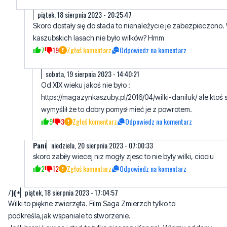
kaszubskich lasach nie było wilków? Hmm
7
19
Zgłoś komentarz
Odpowiedz na komentarz
sobota, 19 sierpnia 2023 - 14:40:21
Od XIX wieku jakoś nie było :
https://magazynkaszuby.pl/2016/04/wilki-daniluk/ ale ktoś 
wymyślił że to dobry pomysł mieć je z powrotem.
9
3
Zgłoś komentarz
Odpowiedz na komentarz
Pani
niedziela, 20 sierpnia 2023 - 07:00:33
skoro zabiły wiecej niz mogły zjesc to nie były wilki, ciociu
2
12
Zgłoś komentarz
Odpowiedz na komentarz
/)(+
piątek, 18 sierpnia 2023 - 17:04:57
Wilki to piękne zwierzęta. Film Saga Zmierzch tylko to
podkreśla,jak wspaniale to stworzenie.
Jeśli bronić owiec i stąd,to tylko pies rasy Kangal. Wierny oddany
domownik,przyjaciel rodziny... bezwzględny dla wilka
16
21
Zgłoś komentarz
Odpowiedz na komentarz