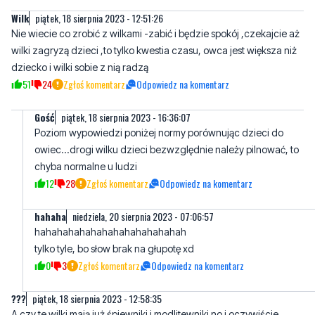
dziecko i wilki sobie z nią radzą
51
24
Zgłoś komentarz
Odpowiedz na komentarz
Gość
piątek, 18 sierpnia 2023 - 16:36:07
Poziom wypowiedzi poniżej normy porównując dzieci do
owiec...drogi wilku dzieci bezwzględnie należy pilnować, to
chyba normalne u ludzi
12
28
Zgłoś komentarz
Odpowiedz na komentarz
hahaha
niedziela, 20 sierpnia 2023 - 07:06:57
hahahahahahahahahahahahahah
tylko tyle, bo słow brak na głupotę xd
0
3
Zgłoś komentarz
Odpowiedz na komentarz
???
piątek, 18 sierpnia 2023 - 12:58:35
A czy te wilki mają już śpiewniki i modlitewniki no i oczywiście
ogolone brody.
5
20
Zgłoś komentarz
Odpowiedz na komentarz