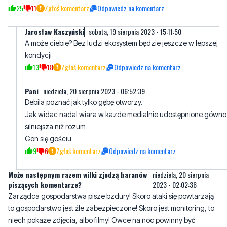
A może ciebie? Bez ludzi ekosystem będzie jeszcze w lepszej
kondycji
13
18
Zgłoś komentarz
Odpowiedz na komentarz
Pani
niedziela, 20 sierpnia 2023 - 06:52:39
Debila poznać jak tylko gębę otworzy.
Jak widac nadal wiara w kazde medialnie udostępnione gówno
silniejsza niż rozum
Gon się gościu
9
6
Zgłoś komentarz
Odpowiedz na komentarz
Może następnym razem wilki zjedzą baranów
niedziela, 20 sierpnia
piszących komentarze?
2023 - 02:02:36
Zarządca gospodarstwa pisze bzdury! Skoro ataki się powtarzają
to gospodarstwo jest źle zabezpieczone! Skoro jest monitoring, to
niech pokaże zdjęcia, albo filmy! Owce na noc powinny być
dodatkowo chronione, np. zapędzone do koszara. Dlaczego do
pilnowania owiec niema tam psów? Gdyby były psy, wilki zagryzły
jedną, dwie owce i uciekły. Liczba wilków szacowana jest przez