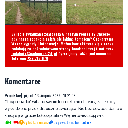
Byliście świadkami zdarzenia w naszym regionie? Chcecie
aby nasza redakcja zajęła się jakimś tematem? Czekamy na
Wasze sygnały i informacje. Można kontaktować się z naszą
redakcją za pośrednictwem strony facebookowej i mailowo:
redakcja@nadmorski24.pl
Dyżurujemy także pod numerem
telefonu
729 715 670
.
Komentarze
Prącisław
piątek, 18 sierpnia 2023 - 11:21:09
Chcą posiadać wilki na swoim terenie to niech płacą za szkody
wyrządzone przez drapieżne zwierzęta. Nie bez powodu daniele
kręcą się w grupie koło szpitala w Wejherowie,czują wilki.
41
5
Zgłoś komentarz
Odpowiedz na komentarz
xxx
niedziela, 20 sierpnia 2023 - 07:05:33
ciebie to chyba prącie swędzi
Daniele koło szpitala to wynik działalności człowieka. Skoro w