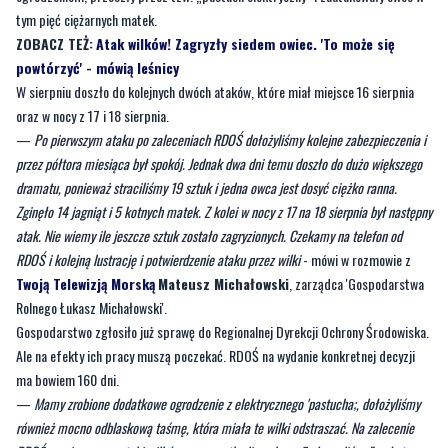
W sierpniu doszło do kolejnych dwóch ataków, które miał miejsce 16 sierpnia
oraz w nocy z 17 i 18 sierpnia.
—
Po pierwszym ataku po zaleceniach RDOŚ dołożyliśmy kolejne zabezpieczenia i
przez półtora miesiąca był spokój. Jednak dwa dni temu doszło do dużo większego
dramatu, ponieważ straciliśmy 19 sztuk i jedna owca jest dosyć ciężko ranna.
Zginęło 14 jagniąt i 5 kotnych matek. Z kolei w nocy z 17 na 18 sierpnia był następny
atak. Nie wiemy ile jeszcze sztuk zostało zagryzionych. Czekamy na telefon od
RDOŚ i kolejną lustrację i potwierdzenie ataku przez wilki
- mówi w rozmowie z
Twoją Telewizją Morską
Mateusz Michałowski
, zarządca 'Gospodarstwa
Rolnego Łukasz Michałowski'.
Gospodarstwo zgłosiło już sprawę do Regionalnej Dyrekcji Ochrony Środowiska.
Ale na efekty ich pracy muszą poczekać. RDOŚ na wydanie konkretnej decyzji
ma bowiem 160 dni.
—
Mamy zrobione dodatkowe ogrodzenie z elektrycznego 'pastucha;, dołożyliśmy
również mocno odblaskową taśmę, która miała te wilki odstraszać. Na zalecenie
RDOŚ po pierwszym ataki wilków na początku lipca br. „ofladrowaliśmy” cały teren,
czyli postawiliśmy w odległości ok. 40 cm od siebie mocno jaskrawą, czerwoną
taśmę. Wilk widząc 'bujający' się na wietrze element boi się przejść w jego pobliżu.