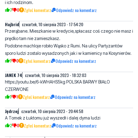
i ich rodzinom.
7
0
Zgłoś komentarz
Odpowiedz na komentarz
Hajbrid
czwartek, 10 sierpnia 2023 - 17:54:20
Przerąbane. Mieszkanie w kredycie,spłacasz coś czego nie masz i
prędko tam nie zamieszkasz.
Podobne machloje robiło Wąsko z Rumi. Na ulicy Partyzantów
sporo ludzi zostalo wysadzonych jak i w kamienicy na Kosynierów.
1
0
Zgłoś komentarz
Odpowiedz na komentarz
JANEK 74
czwartek, 10 sierpnia 2023 - 18:32:03
https://youtu.be/6-kWHAHS5kg POLSKA BARWY BIAŁO
CZERWONE
1
1
Zgłoś komentarz
Odpowiedz na komentarz
Jędrzej
czwartek, 10 sierpnia 2023 - 20:44:58
A Tomek z Łuktomu już wyszedł i dalej dyma ludzi
2
0
Zgłoś komentarz
Odpowiedz na komentarz