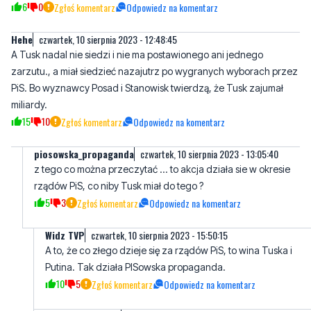
6
0
Zgłoś komentarz
Odpowiedz na komentarz
Hehe
czwartek, 10 sierpnia 2023 - 12:48:45
A Tusk nadal nie siedzi i nie ma postawionego ani jednego
zarzutu., a miał siedzieć nazajutrz po wygranych wyborach przez
PiS. Bo wyznawcy Posad i Stanowisk twierdzą, że Tusk zajumał
miliardy.
15
10
Zgłoś komentarz
Odpowiedz na komentarz
piosowska_propaganda
czwartek, 10 sierpnia 2023 - 13:05:40
z tego co można przeczytać ... to akcja działa sie w okresie
rządów PiS, co niby Tusk miał do tego ?
5
3
Zgłoś komentarz
Odpowiedz na komentarz
Widz TVP
czwartek, 10 sierpnia 2023 - 15:50:15
A to, że co złego dzieje się za rządów PiS, to wina Tuska i
Putina. Tak działa PISowska propaganda.
10
5
Zgłoś komentarz
Odpowiedz na komentarz