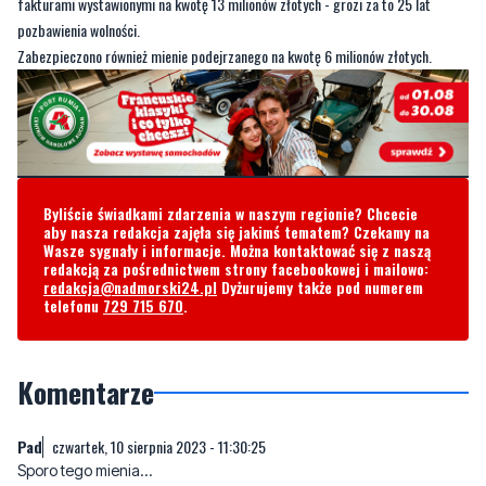
fakturami wystawionymi na kwotę 13 milionów złotych - grozi za to 25 lat
pozbawienia wolności.
Zabezpieczono również mienie podejrzanego na kwotę 6 milionów złotych.
Byliście świadkami zdarzenia w naszym regionie? Chcecie
aby nasza redakcja zajęła się jakimś tematem? Czekamy na
Wasze sygnały i informacje. Można kontaktować się z naszą
redakcją za pośrednictwem strony facebookowej i mailowo:
redakcja@nadmorski24.pl
Dyżurujemy także pod numerem
telefonu
729 715 670
.
Komentarze
Pad
czwartek, 10 sierpnia 2023 - 11:30:25
Sporo tego mienia...