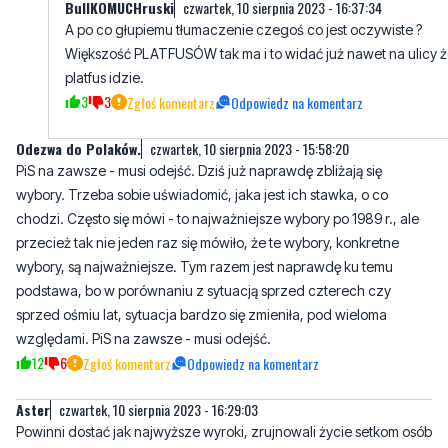
BullKOMUCHruski
czwartek, 10 sierpnia 2023 - 16:37:34
A po co głupiemu tłumaczenie czegoś co jest oczywiste ?
Większość PLATFUSÓW tak ma i to widać już nawet na ulicy 
platfus idzie.
3
3
Zgłoś komentarz
Odpowiedz na komentarz
Odezwa do Polaków.
czwartek, 10 sierpnia 2023 - 15:58:20
PiS na zawsze - musi odejść. Dziś już naprawdę zbliżają się
wybory. Trzeba sobie uświadomić, jaka jest ich stawka, o co
chodzi. Często się mówi - to najważniejsze wybory po 1989 r., ale
przecież tak nie jeden raz się mówiło, że te wybory, konkretne
wybory, są najważniejsze. Tym razem jest naprawdę ku temu
podstawa, bo w porównaniu z sytuacją sprzed czterech czy
sprzed ośmiu lat, sytuacja bardzo się zmieniła, pod wieloma
względami. PiS na zawsze - musi odejść.
12
6
Zgłoś komentarz
Odpowiedz na komentarz
Aster
czwartek, 10 sierpnia 2023 - 16:29:03
Powinni dostać jak najwyższe wyroki, zrujnowali życie setkom osób