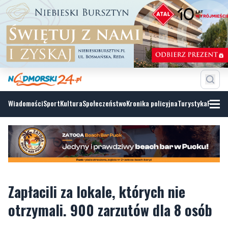
Wiadomości
Sport
Kultura
Społeczeństwo
Kronika policyjna
Turystyka
Fotoga
Zapłacili za lokale, których nie
otrzymali. 900 zarzutów dla 8 osób