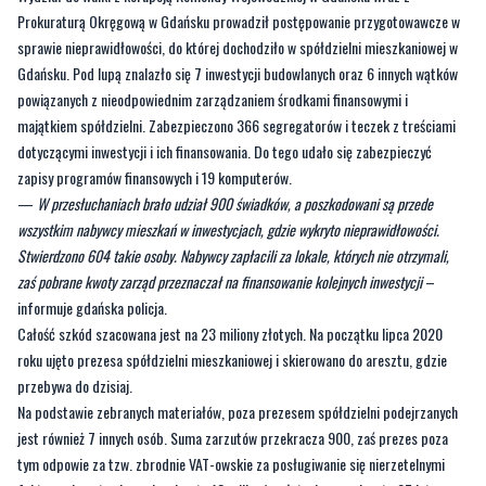
Prokuraturą Okręgową w Gdańsku prowadził postępowanie przygotowawcze w
sprawie nieprawidłowości, do której dochodziło w spółdzielni mieszkaniowej w
Gdańsku. Pod lupą znalazło się 7 inwestycji budowlanych oraz 6 innych wątków
powiązanych z nieodpowiednim zarządzaniem środkami finansowymi i
majątkiem spółdzielni. Zabezpieczono 366 segregatorów i teczek z treściami
dotyczącymi inwestycji i ich finansowania. Do tego udało się zabezpieczyć
zapisy programów finansowych i 19 komputerów.
—
W przesłuchaniach brało udział 900 świadków, a poszkodowani są przede
wszystkim nabywcy mieszkań w inwestycjach, gdzie wykryto nieprawidłowości.
Stwierdzono 604 takie osoby. Nabywcy zapłacili za lokale, których nie otrzymali,
zaś pobrane kwoty zarząd przeznaczał na finansowanie kolejnych inwestycji
–
informuje gdańska policja.
Całość szkód szacowana jest na 23 miliony złotych. Na początku lipca 2020
roku ujęto prezesa spółdzielni mieszkaniowej i skierowano do aresztu, gdzie
przebywa do dzisiaj.
Na podstawie zebranych materiałów, poza prezesem spółdzielni podejrzanych
jest również 7 innych osób. Suma zarzutów przekracza 900, zaś prezes poza
tym odpowie za tzw. zbrodnie VAT-owskie za posługiwanie się nierzetelnymi