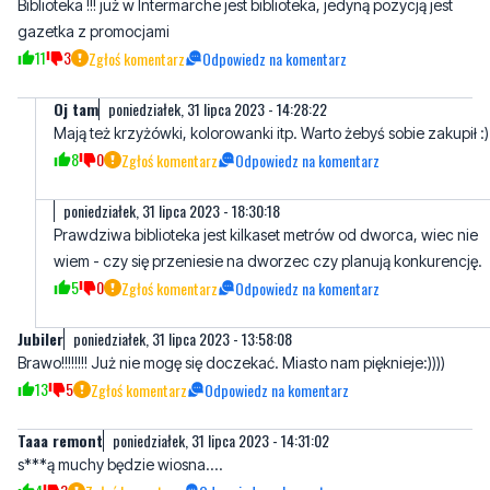
Oj tam
poniedziałek, 31 lipca 2023 - 14:28:22
Mają też krzyżówki, kolorowanki itp. Warto żebyś sobie zakupił :)
8
0
Zgłoś komentarz
Odpowiedz na komentarz
poniedziałek, 31 lipca 2023 - 18:30:18
Prawdziwa biblioteka jest kilkaset metrów od dworca, wiec nie
wiem - czy się przeniesie na dworzec czy planują konkurencję.
5
0
Zgłoś komentarz
Odpowiedz na komentarz
Jubiler
poniedziałek, 31 lipca 2023 - 13:58:08
Brawo!!!!!!!! Już nie mogę się doczekać. Miasto nam pięknieje:))))
13
5
Zgłoś komentarz
Odpowiedz na komentarz
Taaa remont
poniedziałek, 31 lipca 2023 - 14:31:02
s***ą muchy będzie wiosna....
4
3
Zgłoś komentarz
Odpowiedz na komentarz
Oczekujacy na peronie
poniedziałek, 31 lipca 2023 - 15:03:26