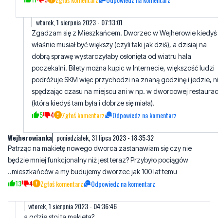
Zgadzam się z Mieszkańcem. Dworzec w Wejherowie kiedyś
właśnie musiał być większy (czyli taki jak dziś), a dzisiaj na
dobrą sprawę wystarczyłaby osłonięta od wiatru hala
poczekalni. Bilety można kupic w Internecie, większość ludzi
podróżuje SKM więc przychodzi na znaną godzinę i jedzie, n
spędzając czasu na miejscu ani w np. w dworcowej restaurac
(która kiedyś tam była i dobrze się miała).
5
4
Zgłoś komentarz
Odpowiedz na komentarz
Wejherowianka
poniedziałek, 31 lipca 2023 - 18:35:32
Patrząc na makietę nowego dworca zastanawiam się czy nie
będzie mniej funkcjonalny niż jest teraz? Przybyło pociągów
..mieszkańców a my budujemy dworzec jak 100 lat temu
13
4
Zgłoś komentarz
Odpowiedz na komentarz
wtorek, 1 sierpnia 2023 - 04:36:46
a gdzie stoi ta makieta?
6
0
Zgłoś komentarz
Odpowiedz na komentarz