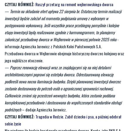
postępowaniu wykonawcą. Jeśli wszystkie prace przebiegną pomyślnie i kolejne
etapy inwestycji będą realizowane zgodnie z harmonogramem, to planujemy
zakończyć przebudowę dworca w Wejherowie w pierwszej połowie 2025 roku
-
informuje Agnieszka Jurewicz z Polskich Kolei Państwowych S.A.
Przebudowa dworca w Wejherowie obejmuje historyczny dworzec kolejowy oraz
jego najbliższe otoczenie.
—
Poprzez renowację elewacji wraz ze znajdującymi się na niej detalami
architektonicznymi poprawi się estetyka dworca. Odrestaurowaną elewację
podkreśli nowa nocna iluminacja budynku. Dzięki planowanej inwestycji dworzec
zostanie dostosowany do potrzeb osób o ograniczonej sprawności ruchowej.
Całkowicie zmieni się przestrzeń wewnątrz budynku, która zostanie poddana
kompleksowej przebudowie i dostosowana do współczesnych standardów obsługi
podróżnych
– dodaje Agnieszka Jurewicz.
CZYTAJ RÓWNIEŻ:
Tragedia w Redzie. Zabił dziecko i psa, a później odebrał
sobie życie
Nie wiadomo ile będzie kosztowała przebudowa dworca. Kwota, jaką PKP S.A.
mogą przeznaczyć na realizację inwestycji zostanie podana w momencie
otwarcia ofert w przetargu na wybór wykonawcy prac budowlanych.