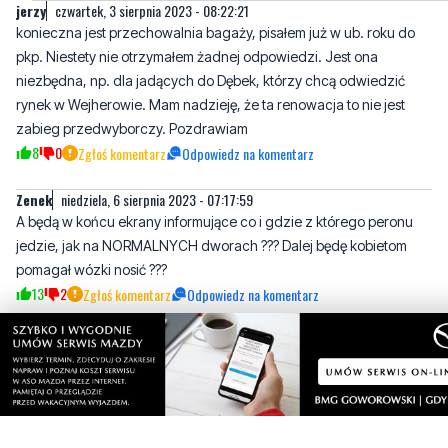
niezbędna, np. dla jadących do Dębek, którzy chcą odwiedzić
rynek w Wejherowie. Mam nadzieję, że ta renowacja to nie jest
zabieg przedwyborczy. Pozdrawiam
8
0
Zgłoś komentarz
Odpowiedz na komentarz
Zenek
niedziela, 6 sierpnia 2023 - 07:17:59
A będą w końcu ekrany informujące co i gdzie z którego peronu
jedzie, jak na NORMALNYCH dworach ??? Dalej będę kobietom
pomagał wózki nosić ???
13
2
Zgłoś komentarz
Odpowiedz na komentarz
Prezes
niedziela, 6 sierpnia 2023 - 10:08:33
No dobra Rozumniem że Dworzec czeka od bardzo długich lat na
Remont a co z platformami przy których stoją pociągi które też się
nadają do Remontu!Nie lepiej zrobić wszytkiego od razu ! A nie
taką fuszerkie odp.......ć?
5
0
Zgłoś komentarz
Odpowiedz na komentarz
Jaaa
środa, 28 lutego 2024 - 10:42:11