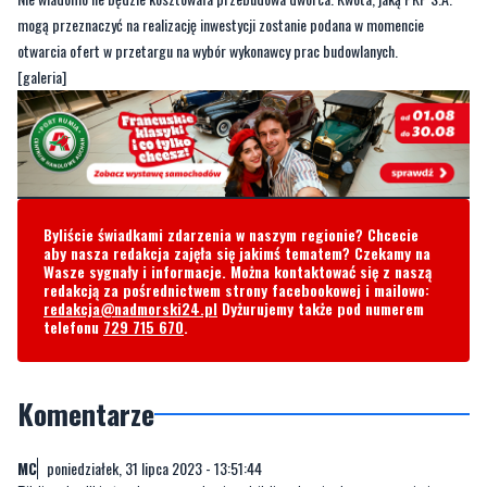
[galeria]
Byliście świadkami zdarzenia w naszym regionie? Chcecie
aby nasza redakcja zajęła się jakimś tematem? Czekamy na
Wasze sygnały i informacje. Można kontaktować się z naszą
redakcją za pośrednictwem strony facebookowej i mailowo:
redakcja@nadmorski24.pl
Dyżurujemy także pod numerem
telefonu
729 715 670
.
Komentarze
MC
poniedziałek, 31 lipca 2023 - 13:51:44
Biblioteka !!! już w Intermarche jest biblioteka, jedyną pozycją jest
gazetka z promocjami
11
3
Zgłoś komentarz
Odpowiedz na komentarz