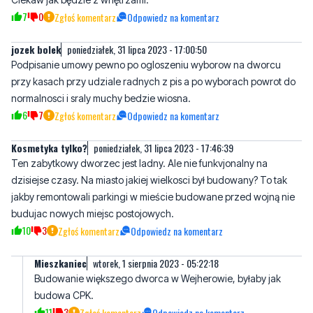
jozek bolek
poniedziałek, 31 lipca 2023 - 17:00:50
Podpisanie umowy pewno po ogloszeniu wyborow na dworcu
przy kasach przy udziale radnych z pis a po wyborach powrot do
normalnosci i sraly muchy bedzie wiosna.
6
7
Zgłoś komentarz
Odpowiedz na komentarz
Kosmetyka tylko?
poniedziałek, 31 lipca 2023 - 17:46:39
Ten zabytkowy dworzec jest ladny. Ale nie funkvjonalny na
dzisiejse czasy. Na miasto jakiej wielkosci był budowany? To tak
jakby remontowali parkingi w mieście budowane przed wojną nie
budujac nowych miejsc postojowych.
10
3
Zgłoś komentarz
Odpowiedz na komentarz
Mieszkaniec
wtorek, 1 sierpnia 2023 - 05:22:18
Budowanie większego dworca w Wejherowie, byłaby jak
budowa CPK.
11
3
Zgłoś komentarz
Odpowiedz na komentarz
wtorek, 1 sierpnia 2023 - 07:13:01