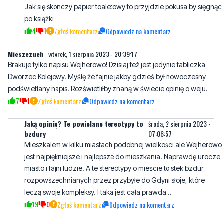
Mieszczuch
wtorek, 1 sierpnia 2023 - 20:39:17
Brakuje tylko napisu Wejherowo! Dzisiaj też jest jedynie tabliczka
Dworzec Kolejowy. Myślę że fajnie jakby gdzieś był nowoczesny
podświetlany napis. Rozświetliłby znaną w świecie opinię o weju.
7
1
Zgłoś komentarz
Odpowiedz na komentarz
Jaką opinię? Te powielane tereotypy to
środa, 2 sierpnia 2023 -
bzdury
07:06:57
Mieszkalem w kilku miastach podobnej wielkości ale Wejherowo
jest najpiękniejsze i najlepsze do mieszkania. Naprawdę urocze
miasto i fajni ludzie. A te stereotypy o mieście to stek bzdur
rozpowszechnianych przez przybyłe do Gdyni słoje, które
leczą swoje kompleksy. I taka jest cała prawda...
19
0
Zgłoś komentarz
Odpowiedz na komentarz
jerzy
czwartek, 3 sierpnia 2023 - 08:22:21
konieczna jest przechowalnia bagaży, pisałem już w ub. roku do
pkp. Niestety nie otrzymałem żadnej odpowiedzi. Jest ona