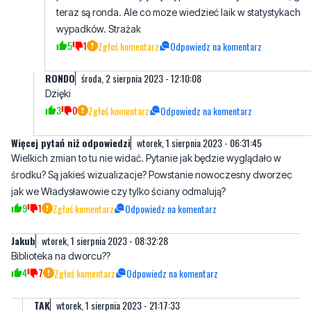
RONDO
środa, 2 sierpnia 2023 - 12:10:08
Dzięki
3
0
Zgłoś komentarz
Odpowiedz na komentarz
Więcej pytań niż odpowiedzi
wtorek, 1 sierpnia 2023 - 06:31:45
Wielkich zmian to tu nie widać. Pytanie jak będzie wyglądało w
środku? Są jakieś wizualizacje? Powstanie nowoczesny dworzec
jak we Władysławowie czy tylko ściany odmalują?
9
1
Zgłoś komentarz
Odpowiedz na komentarz
Jakub
wtorek, 1 sierpnia 2023 - 08:32:28
Biblioteka na dworcu??
4
7
Zgłoś komentarz
Odpowiedz na komentarz
TAK
wtorek, 1 sierpnia 2023 - 21:17:33
Jak się skonczy papier toaletowy to przyjdzie pokusa by sięgnąc
po książki
4
1
Zgłoś komentarz
Odpowiedz na komentarz