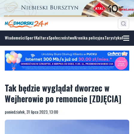
Wiadomości
Sport
Kultura
Społeczeństwo
Kronika policyjna
Turystyka
Fotoga
Tak będzie wyglądał dworzec w
Wejherowie po remoncie [ZDJĘCIA]
poniedziałek, 31 lipca 2023, 13:00