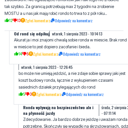
12
13
Zgłoś komentarz
Odpowiedz na komentarz
Od rond się odpikuj
wtorek, 1 sierpnia 2023 - 10:14:13
Akurat ja i moi znajomi chwalą sobie ronda w miescie. Brak rond
w mieście to jest dopiero zacofanie i bieda.
14
5
Zgłoś komentarz
Odpowiedz na komentarz
wtorek, 1 sierpnia 2023 - 12:26:45
bo może nie umieją jeździć, a nie zdaje sobie sprawy jaki jest
koszt budowy ronda, łącznie z wykupieniem czasami
sasiednich działek przylegających do rond
5
3
Zgłoś komentarz
Odpowiedz na komentarz
Ronda wplywają na bezpieczeństwo ale i
środa, 2 sierpnia
na płynność jazdy
- 07:11:14
Zdecydowanie. Ja bardzo dobrze jeżdzę i uważam ronda
potrzebne. Skończyły się wypadki na skrzyżowaniach, gdz
teraz są ronda. Ale co moze wiedzieć laik w statystykach
wypadków. Strażak
5
1
Zgłoś komentarz
Odpowiedz na komentarz