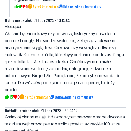
BG
poniedziałek, 31 lipca 2023 - 19:19:09
Ale super.
Właśnie byłem ciekawy czy odtworzą historyczny daszek na
peronie 1 i cegłę. Nie spodziewałem się, że będą aż tak wierni
historycznemu wyglądowi. Ciekawe czy wewnątrz odtworzą
malowidła ścienne i kafelki, które były odslonione podczas liftingu
sprzed kilku lat. Ale i tak jest okejka. Choć liczyłem na małe
rozbudowanie w stronę zachodnią i integrację z dworcem
autobusowym. Nie jest źle. Pamiętajcie, że priorytetem winda do
tunelu. Dla wózków podejście na drugi/trzeci peron, to duży
problem.
15
0
Zgłoś komentarz
Odpowiedz na komentarz
Detlaff
poniedziałek, 31 lipca 2023 - 20:04:17
Gminy ościenne mają już dawno wyremontowane ładne dworce a
ta dziura wejherowo pseudo stolica powiat jak zwykle 100 lat za
murzynami. Wstyd
13
13
Zgłoś komentarz
Odpowiedz na komentarz