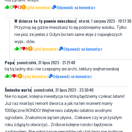
W dziurze to ty pewnie mieszkasz
wtorek, 1 sierpnia 2023 - 10:17:30
Przyznaj się gdzie mieszkasz to się pośmiejemy wsioku. Tylko
nie pisz ze jestes z Gdyni bo tam same słoje z największych
wypi.. dów.
7
5
Zgłoś komentarz
Odpowiedz na komentarz
Popa
poniedziałek, 31 lipca 2023 - 21:21:48
toj toj ladny stoi i nie czepiajmy sie archi..tektury wejherowskiej
5
1
Zgłoś komentarz
Odpowiedz na komentarz
Śmiechu warte
poniedziałek, 31 lipca 2023 - 23:30:40
Nie no super, kolejna inwestycja na którą będziemy czekać latami!
Już raz miał być remont dworca a jak na ten moment mamy
1000ęczne RONDO! Wejherowo zabłysło ostatnio wodnymi
ogrodami. Znakomicie się tam pływa.. Ciekawe czy w przyszłym
roku zdążą to otworzyć.. Zróbcie kolejne rondo i będziecie
zadowoleni. Nie ogłaszajcie remontów jak i tak tego nie zrobicie
tak szybko. Za granicą potrzebują max 2 tygodni na zrobienie
MOSTU a u nas jak mają robić rondo to trwa to z pół roku..