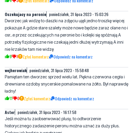
Dworzec jak widzę to daszki na zdjęciu ujęli jedno troszkę więcej
pokazuje A gdzie stare szalety może nowe będzie zaraz olane no i
osr..e przez oczekujących na peronie bo i kolejki się spóżnają A
potrzeby fizjologiczne nie czekają jedni dłużej wytrzymają A inni
nie krzaków tam nie widzę
8
1
Zgłoś komentarz
Odpowiedz na komentarz
wejherowiak
poniedziałek, 31 lipca 2023 - 15:58:48
Pamiętam ten dworzec sprzed wielu lat. Piękna czerwona cegła i
drewniane ozdoby snycerskie pomalowane na żółto. Był naprawdę
ładny!
11
0
Zgłoś komentarz
Odpowiedz na komentarz
Aster
poniedziałek, 31 lipca 2023 - 16:17:58
Jeśli można tu zaobserwować plusy, to odtworzenie
historycznego zadaszenie peronu można uznać za duży plus.
Ciekaw jak będzie z wnętrzami.
7
0
Zgłoś komentarz
Odpowiedz na komentarz