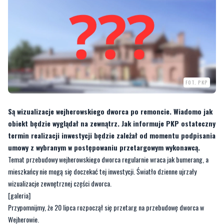
FOT. PKP
Są wizualizacje wejherowskiego dworca po remoncie. Wiadomo jak
obiekt będzie wyglądał na zewnątrz. Jak informuje PKP ostateczny
termin realizacji inwestycji będzie zależał od momentu podpisania
umowy z wybranym w postępowaniu przetargowym wykonawcą.
Temat przebudowy wejherowskiego dworca regularnie wraca jak bumerang, a
mieszkańcy nie mogą się doczekać tej inwestycji. Światło dzienne ujrzały
wizualizacje zewnętrznej części dworca.
[galeria]
Przypomnijmy, że 20 lipca rozpoczął się przetarg na przebudowę dworca w
Wejherowie.
CZYTAJ RÓWNIEŻ:
Ruszył przetarg na remont wejherowskiego dworca
—
Termin na składanie ofert upływa 22 sierpnia br. Ostateczny termin realizacji
inwestycji będzie zależał od momentu podpisania umowy z wybranym w