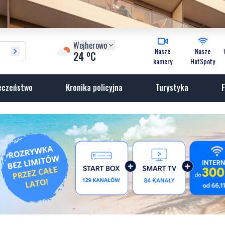
Wejherowo
Nasze
Nasze
o
24
C
kamery
HotSpoty
eczeństwo
Kronika policyjna
Turystyka
F