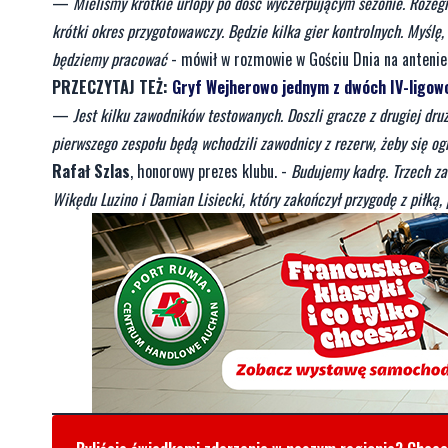
—
Mieliśmy krótkie urlopy po dość wyczerpującym sezonie. Rozegr
krótki okres przygotowawczy. Będzie kilka gier kontrolnych. Myślę
będziemy pracować
- mówił w rozmowie w Gościu Dnia na anteni
PRZECZYTAJ TEŻ:
Gryf Wejherowo jednym z dwóch IV-ligow
—
Jest kilku zawodników testowanych. Doszli gracze z drugiej dru
pierwszego zespołu będą wchodzili zawodnicy z rezerw, żeby się ogr
Rafał Szlas
, honorowy prezes klubu. -
Budujemy kadrę. Trzech za
Wikędu Luzino i Damian Lisiecki, który zakończył przygodę z piłką,