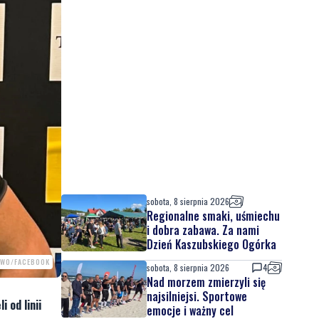
sobota, 8 sierpnia 2026
Regionalne smaki, uśmiechu
i dobra zabawa. Za nami
Dzień Kaszubskiego Ogórka
OWO/FACEBOOK
sobota, 8 sierpnia 2026
4
Nad morzem zmierzyli się
najsilniejsi. Sportowe
 od linii
emocje i ważny cel