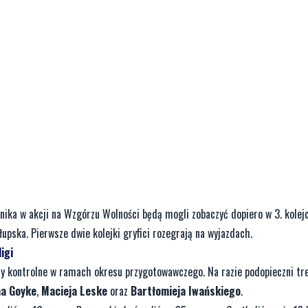
ka w akcji na Wzgórzu Wolności będą mogli zobaczyć dopiero w 3. kolejce
upska. Pierwsze dwie kolejki gryfici rozegrają na wyjazdach.
igi
ry kontrolne w ramach okresu przygotowawczego. Na razie podopieczni tre
na Goyke
,
Macieja Leske
oraz
Bartłomieja Iwańskiego
.