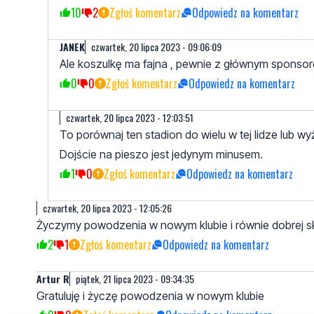
10
2
Zgłoś komentarz
Odpowiedz na komentarz
JANEK
czwartek, 20 lipca 2023 - 09:06:09
Ale koszulkę ma fajna , pewnie z głównym sponsor
0
0
Zgłoś komentarz
Odpowiedz na komentarz
czwartek, 20 lipca 2023 - 12:03:51
To porównaj ten stadion do wielu w tej lidze lub wy
Dojście na pieszo jest jedynym minusem.
1
0
Zgłoś komentarz
Odpowiedz na komentarz
czwartek, 20 lipca 2023 - 12:05:26
Życzymy powodzenia w nowym klubie i równie dobrej s
2
1
Zgłoś komentarz
Odpowiedz na komentarz
Artur R
piątek, 21 lipca 2023 - 09:34:35
Gratuluję i życzę powodzenia w nowym klubie