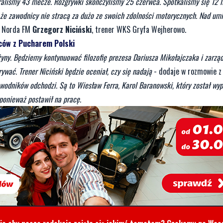
aliśmy 43 mecze. Rozgrywki skończyliśmy 25 czerwca. Spotkaliśmy się 12 li
, że zawodnicy nie stracą za dużo ze swoich zdolności motorycznych. Nad um
e Norda FM
Grzegorz Niciński
, trener WKS Gryfa Wejherowo.
ców z Pucharem Polski
żyny. Będziemy kontynuować filozofię prezesa Dariusza Mikołajczaka i zarząd
ywać. Trener Niciński będzie oceniał, czy się nadają
- dodaje w rozmowie z
wodników odchodzi. Są to Wiesław Ferra, Karol Baranowski, który został wy
 ponieważ postawił na pracę.