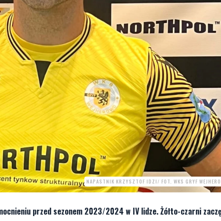
NAPASTNIK KRZYSZTOF IDZI/ FOT. WKS GRYF WEJHER
nieniu przed sezonem 2023/2024 w IV lidze. Żółto-czarni zaczęli