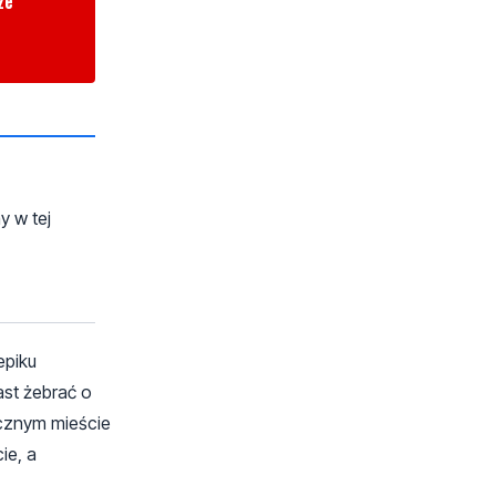
ze
y w tej
epiku
ast żebrać o
ęcznym mieście
ie, a