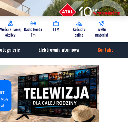
Wieści z Twojej
Radio Norda
TTM
Kościoły
Wyślij
okolicy
Fm
online
materiał
otogalerie
Elektrownia atomowa
Kontakt