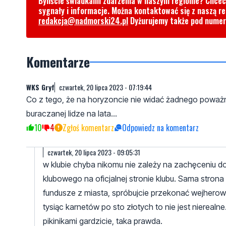
Byliście świadkami zdarzenia w naszym regionie? Chce
sygnały i informacje. Można kontaktować się z naszą r
redakcja@nadmorski24.pl
Dyżurujemy także pod nume
Komentarze
WKS Gryf
czwartek, 20 lipca 2023 - 07:19:44
Co z tego, że na horyzoncie nie widać żadnego poważn
buraczanej lidze na lata...
10
4
Zgłoś komentarz
Odpowiedz na komentarz
czwartek, 20 lipca 2023 - 09:05:31
w klubie chyba nikomu nie zależy na zachęceniu do
klubowego na oficjalnej stronie klubu. Sama stron
fundusze z miasta, spróbujcie przekonać wejherow
tysiąc karnetów po sto złotych to nie jest niereal
pikinikami gardzicie, taka prawda.