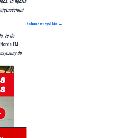
pca. To będzie
iejętnościami
Zobacz wszystkie →
u, że do
 Norda FM
pożyczony do