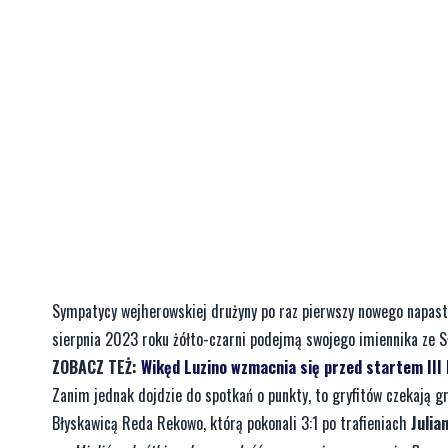
Sympatycy wejherowskiej drużyny po raz pierwszy nowego napastni
sierpnia 2023 roku żółto-czarni podejmą swojego imiennika ze Sł
ZOBACZ TEŻ:
Wikęd Luzino wzmacnia się przed startem III l
Zanim jednak dojdzie do spotkań o punkty, to gryfitów czekają g
Błyskawicą Reda Rekowo, którą pokonali 3:1 po trafieniach
Julia