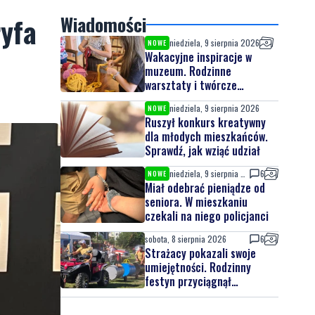
ryfa
Wiadomości
niedziela, 9 sierpnia 2026
NOWE
Wakacyjne inspiracje w
muzeum. Rodzinne
warsztaty i twórcze
spotkania
niedziela, 9 sierpnia 2026
NOWE
Ruszył konkurs kreatywny
dla młodych mieszkańców.
Sprawdź, jak wziąć udział
niedziela, 9 sierpnia 2026
6
NOWE
Miał odebrać pieniądze od
seniora. W mieszkaniu
czekali na niego policjanci
sobota, 8 sierpnia 2026
6
Strażacy pokazali swoje
umiejętności. Rodzinny
festyn przyciągnął
mieszkańców oraz gości