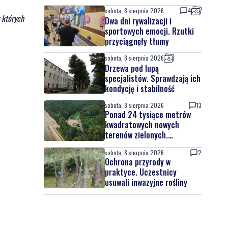
sobota, 8 sierpnia 2026
4
 których
Dwa dni rywalizacji i
sportowych emocji. Rzutki
przyciągnęły tłumy
sobota, 8 sierpnia 2026
Drzewa pod lupą
specjalistów. Sprawdzają ich
kondycję i stabilność
sobota, 8 sierpnia 2026
13
Ponad 24 tysiące metrów
kwadratowych nowych
terenów zielonych.
Powstanie nowa przestrzeń
sobota, 8 sierpnia 2026
2
do wypoczynku
Ochrona przyrody w
praktyce. Uczestnicy
usuwali inwazyjne rośliny