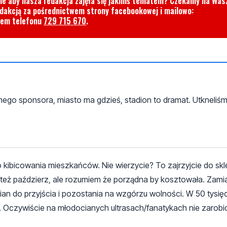
cie aby nasza redakcja zajęła się jakimś tematem? Czekamy na Was
edakcją za pośrednictwem strony facebookowej i mailowo:
rem telefonu
729 715 670
.
ego sponsora, miasto ma gdzieś, stadion to dramat. Utkneliśm
 kibicowania mieszkańców. Nie wierzycie? To zajrzyjcie do skl
a też paździerz, ale rozumiem że porządna by kosztowała. Zami
ian do przyjścia i pozostania na wzgórzu wolności. W 50 tysi
ne. Oczywiście na młodocianych ultrasach/fanatykach nie zarobic