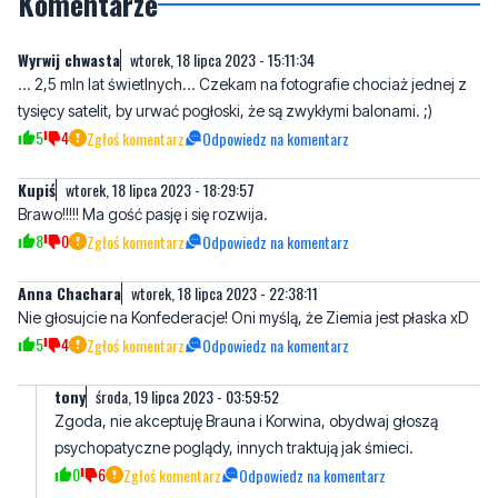
Komentarze
Wyrwij chwasta
wtorek, 18 lipca 2023 - 15:11:34
... 2,5 mln lat świetlnych... Czekam na fotografie chociaż jednej z
tysięcy satelit, by urwać pogłoski, że są zwykłymi balonami. ;)
5
4
Zgłoś komentarz
Odpowiedz na komentarz
Kupiś
wtorek, 18 lipca 2023 - 18:29:57
Brawo!!!!! Ma gość pasję i się rozwija.
8
0
Zgłoś komentarz
Odpowiedz na komentarz
Anna Chachara
wtorek, 18 lipca 2023 - 22:38:11
Nie głosujcie na Konfederacje! Oni myślą, że Ziemia jest płaska xD
5
4
Zgłoś komentarz
Odpowiedz na komentarz
tony
środa, 19 lipca 2023 - 03:59:52
Zgoda, nie akceptuję Brauna i Korwina, obydwaj głoszą
psychopatyczne poglądy, innych traktują jak śmieci.
0
6
Zgłoś komentarz
Odpowiedz na komentarz