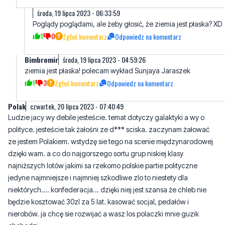
środa, 19 lipca 2023 - 06:33:59
Poglądy poglądami, ale żeby głosić, że ziemia jest płaska? XD
1
0
Zgłoś komentarz
Odpowiedz na komentarz
Bimbromir
środa, 19 lipca 2023 - 04:59:26
ziemia jest płaska! polecam wykład Sunjaya Jaraszek
1
3
Zgłoś komentarz
Odpowiedz na komentarz
Polak
czwartek, 20 lipca 2023 - 07:40:49
Ludzie jacy wy debile jesteście. temat dotyczy galaktyki a wy o
polityce. jesteście tak żałośni ze d*** sciska. zaczynam żałować
ze jestem Polakiem. wstydzę sie tego na scenie międzynarodowej
dzięki wam. a co do najgorszego sortu grup niskiej klasy
najniższych lotów jakimi sa rzekomo polskie partie polityczne
jedyne najmniejsze i najmniej szkodliwe zlo to niestety dla
niektórych.... konfederacja... dzięki niej jest szansa że chleb nie
będzie kosztować 30zl za 5 lat. kasować socjal, pedałów i
nierobów. ja chcę sie rozwijać a wasz los polaczki mnie guzik