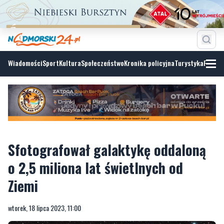
Wiadomości
Sport
Kultura
Społeczeństwo
Kronika policyjna
Turystyka
Fotoga
Sfotografował galaktykę oddaloną
o 2,5 miliona lat świetlnych od
Ziemi
wtorek, 18 lipca 2023, 11:00