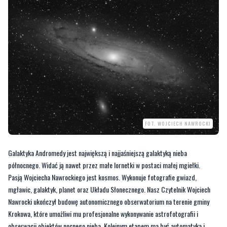
FOT. WOJCIECH NAWROCKI
Galaktyka Andromedy jest największą i najjaśniejszą galaktyką nieba
północnego. Widać ją nawet przez małe lornetki w postaci małej mgiełki.
Pasją Wojciecha Nawrockiego jest kosmos. Wykonuje fotografie gwiazd,
mgławic, galaktyk, planet oraz Układu Słonecznego. Nasz Czytelnik Wojciech
Nawrocki ukończył budowę autonomicznego obserwatorium na terenie gminy
Krokowa, które umożliwi mu profesjonalne wykonywanie astrofotografii i
obserwacji obiektów nocnego nieba. Kolejnym etapem ma być automatyka i