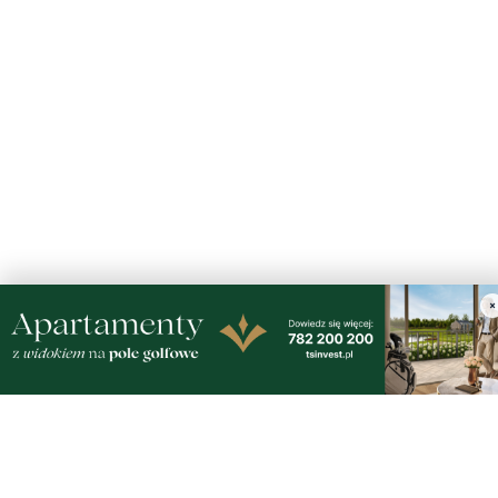
×
Nasze kamery