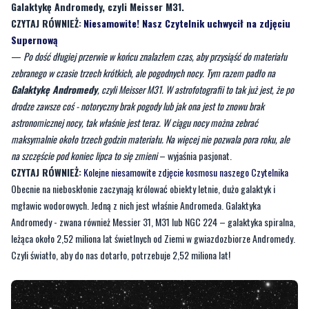
Galaktykę Andromedy, czyli Meisser M31.
CZYTAJ RÓWNIEŻ:
Niesamowite! Nasz Czytelnik uchwycił na zdjęciu
Supernową
—
Po dość długiej przerwie w końcu znalazłem czas, aby przysiąść do materiału
zebranego w czasie trzech krótkich, ale pogodnych nocy. Tym razem padło na
Galaktykę Andromedy
, czyli Meisser M31. W astrofotografii to tak już jest, że po
drodze zawsze coś - notoryczny brak pogody lub jak ona jest to znowu brak
astronomicznej nocy, tak właśnie jest teraz. W ciągu nocy można zebrać
maksymalnie około trzech godzin materiału. Na więcej nie pozwala pora roku, ale
na szczęście pod koniec lipca to się zmieni
– wyjaśnia pasjonat.
CZYTAJ RÓWNIEŻ:
Kolejne niesamowite zdjęcie kosmosu naszego Czytelnika
Obecnie na nieboskłonie zaczynają królować obiekty letnie, dużo galaktyk i
mgławic wodorowych. Jedną z nich jest właśnie Andromeda. Galaktyka
Andromedy - zwana również Messier 31, M31 lub NGC 224 – galaktyka spiralna,
leżąca około 2,52 miliona lat świetlnych od Ziemi w gwiazdozbiorze Andromedy.
Czyli światło, aby do nas dotarło, potrzebuje 2,52 miliona lat!