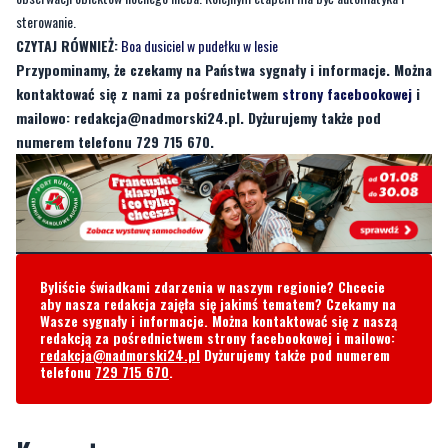
sterowanie.
CZYTAJ RÓWNIEŻ:
Boa dusiciel w pudełku w lesie
Przypominamy, że czekamy na Państwa sygnały i informacje. Można
kontaktować się z nami za pośrednictwem
strony facebookowej
i
mailowo:
redakcja@nadmorski24.pl
. Dyżurujemy także pod
numerem telefonu 729 715 670.
Byliście świadkami zdarzenia w naszym regionie? Chcecie
aby nasza redakcja zajęła się jakimś tematem? Czekamy na
Wasze sygnały i informacje. Można kontaktować się z naszą
redakcją za pośrednictwem strony facebookowej i mailowo:
redakcja@nadmorski24.pl
Dyżurujemy także pod numerem
telefonu
729 715 670
.