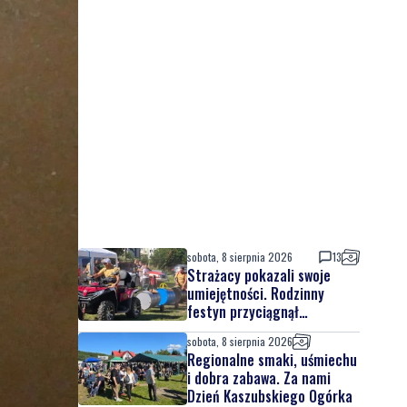
sobota, 8 sierpnia 2026
13
Strażacy pokazali swoje
umiejętności. Rodzinny
festyn przyciągnął
mieszkańców oraz gości
sobota, 8 sierpnia 2026
Regionalne smaki, uśmiechu
i dobra zabawa. Za nami
Dzień Kaszubskiego Ogórka