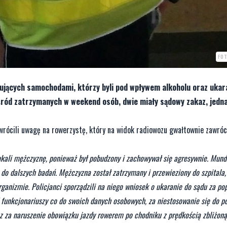
FOT
ujących samochodami, którzy byli pod wpływem alkoholu oraz ukara
śród zatrzymanych w weekend osób, dwie miały sądowy zakaz, jedn
zwrócili uwagę na rowerzystę, który na widok radiowozu gwałtownie zawróci
zukali mężczyznę, ponieważ był pobudzony i zachowywał się agresywnie. Mund
 do dalszych badań. Mężczyzna został zatrzymany i przewieziony do szpitala,
nizmie. Policjanci sporządzili na niego wniosek o ukaranie do sądu za po
funkcjonariuszy co do swoich danych osobowych, za niestosowanie się do p
az za naruszenie obowiązku jazdy rowerem po chodniku z prędkością zbliżoną