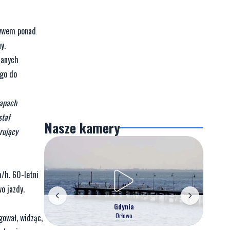
ływem ponad
y.
danych
 go do
zapach
stał
Nasze kamery
rujący
m/h. 60-letni
o jazdy.
Gdynia
Orłowo
gował, widząc,