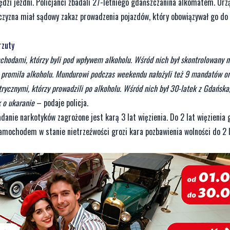
wędzi jezdni. Policjanci zbadali 27-letniego gdańszczanina alkomatem. Urz
czyzna miał sądowy zakaz prowadzenia pojazdów, który obowiązywał go do 
rzuty
chodami, którzy byli pod wpływem alkoholu. Wśród nich był skontrolowany na
 promila alkoholu. Mundurowi podczas weekendu nałożyli też 9 mandatów ora
rycznymi, którzy prowadzili po alkoholu. Wśród nich był 30-latek z Gdańska,
 o ukaranie
– podaje policja.
danie narkotyków zagrożone jest karą 3 lat więzienia. Do 2 lat więzienia 
ochodem w stanie nietrzeźwości grozi kara pozbawienia wolności do 2 l