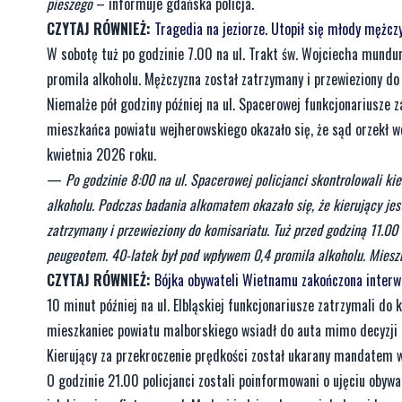
pieszego
– informuje gdańska policja.
CZYTAJ RÓWNIEŻ:
Tragedia na jeziorze. Utopił się młody mężcz
W sobotę tuż po godzinie 7.00 na ul. Trakt św. Wojciecha mund
promila alkoholu. Mężczyzna został zatrzymany i przewieziony d
Niemalże pół godziny później na ul. Spacerowej funkcjonariusze 
mieszkańca powiatu wejherowskiego okazało się, że sąd orzekł 
kwietnia 2026 roku.
—
Po godzinie 8:00 na ul. Spacerowej policjanci skontrolowali 
alkoholu. Podczas badania alkomatem okazało się, że kierujący je
zatrzymany i przewieziony do komisariatu. Tuż przed godziną 11.00 
peugeotem. 40-latek był pod wpływem 0,4 promila alkoholu. Mies
CZYTAJ RÓWNIEŻ:
Bójka obywateli Wietnamu zakończona interwe
10 minut później na ul. Elbląskiej funkcjonariusze zatrzymali do
mieszkaniec powiatu malborskiego wsiadł do auta mimo decyzji o
Kierujący za przekroczenie prędkości został ukarany mandatem 
O godzinie 21.00 policjanci zostali poinformowani o ujęciu obywa