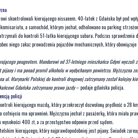
yzna
urowi skontrolowali kierującego nissanem. 40-latek z Gdańska był pod wp
o komisariatu, a samochód, którym jechał, odholowano na parking strzeżon
zatrzymali do kontroli 51-latka kierującego subaru. Podczas sprawdzenia 
wobec niego zakaz prowadzenia pojazdów mechanicznych, który obowiązuje
kierującego peugeotem. Mundurowi od 37-letniego mieszkańca Gdyni wyczuli 
st pijany i ma ponad promil alkoholu w wydychanym powietrzu. Mężczyzna zo
na ul. Marynarki Polskiej do kontroli drogowej zatrzymany został kolejny kie
zkańcowi Gdańska zatrzymano prawo jazdy
– podaje gdańska policja.
ncją policji
 kontroli kierującego mazdą, który przekroczył dozwoloną prędkość o 28 k
 cofnięciu mu uprawnień. Mężczyzna jechał z pasażerką, która miała praw
w wysokości 400 zł, a za przestępstwo odpowie przed sądem.
telskim kierującego, który najprawdopodobniej jest pijany. Świadek zarea