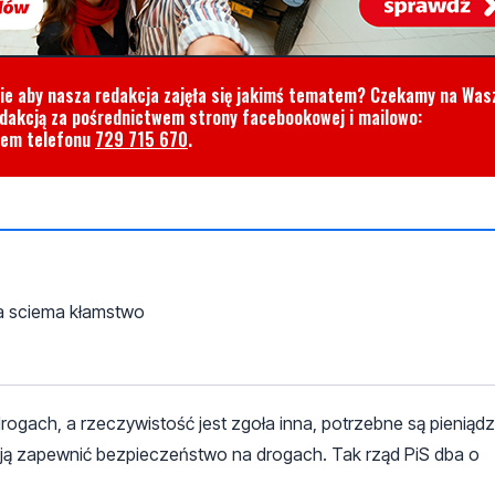
cie aby nasza redakcja zajęła się jakimś tematem? Czekamy na Was
edakcją za pośrednictwem strony facebookowej i mailowo:
rem telefonu
729 715 670
.
ma sciema kłamstwo
gach, a rzeczywistość jest zgoła inna, potrzebne są pieniąd
ją zapewnić bezpieczeństwo na drogach. Tak rząd PiS dba o