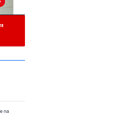
ze
ze na