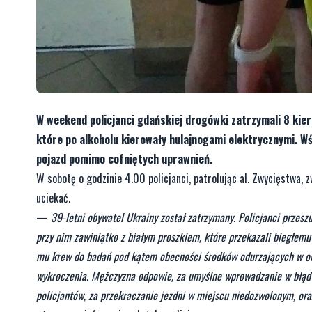
W weekend policjanci gdańskiej drogówki zatrzymali 8 kier
które po alkoholu kierowały hulajnogami elektrycznymi. W
pojazd pomimo cofniętych uprawnień.
W sobotę o godzinie 4.00 policjanci, patrolując al. Zwycięstwa, 
uciekać.
—
39-letni obywatel Ukrainy został zatrzymany. Policjanci przes
przy nim zawiniątko z białym proszkiem, które przekazali biegłemu
mu krew do badań pod kątem obecności środków odurzających w orga
wykroczenia. Mężczyzna odpowie, za umyślne wprowadzanie w błąd 
policjantów, za przekraczanie jezdni w miejscu niedozwolonym, or