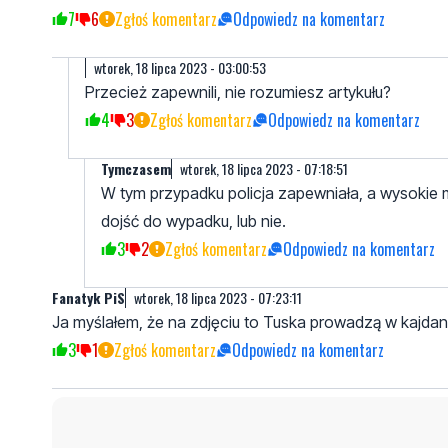
7
6
Zgłoś komentarz
Odpowiedz na komentarz
wtorek, 18 lipca 2023 - 03:00:53
Przecież zapewnili, nie rozumiesz artykułu?
4
3
Zgłoś komentarz
Odpowiedz na komentarz
Tymczasem
wtorek, 18 lipca 2023 - 07:18:51
W tym przypadku policja zapewniała, a wysokie 
dojść do wypadku, lub nie.
3
2
Zgłoś komentarz
Odpowiedz na komentarz
Fanatyk PiS
wtorek, 18 lipca 2023 - 07:23:11
Ja myślałem, że na zdjęciu to Tuska prowadzą w kajdan
3
1
Zgłoś komentarz
Odpowiedz na komentarz