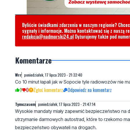
Byliście świadkami zdarzenia w naszym regionie? Chce
sygnały i informacje. Można kontaktować się z naszą r
redakcja@nadmorski24.pl
Dyżurujemy także pod nume
Komentarze
Wrr
poniedziałek, 17 lipca 2023 - 21:32:40
Co 10 minut łapali jak w Sopocie tyle radiowozów nie 
1
0
Zgłoś komentarz
Odpowiedz na komentarz
Tymczasem
poniedziałek, 17 lipca 2023 - 21:47:14
Wysokie mandaty miały zapewnić bezpieczeństwo na dro
utrzymanie darmowych autostrad, które to rzekomo ma
bezpieczeństwo obywateli na drogach.