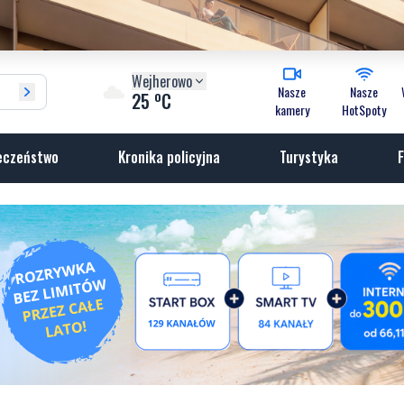
Wejherowo
Nasze
Nasze
o
25
C
kamery
HotSpoty
eczeństwo
Kronika policyjna
Turystyka
F