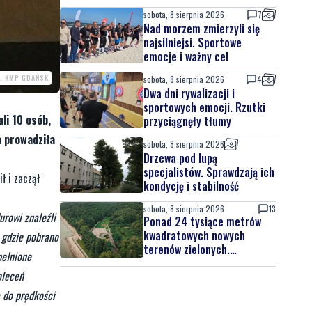
sobota, 8 sierpnia 2026
7
Nad morzem zmierzyli się
najsilniejsi. Sportowe
emocje i ważny cel
. KMP GDAŃSK
sobota, 8 sierpnia 2026
4
Dwa dni rywalizacji i
sportowych emocji. Rzutki
li 10 osób,
przyciągnęły tłumy
a prowadziła
sobota, 8 sierpnia 2026
Drzewa pod lupą
specjalistów. Sprawdzają ich
ł i zaczął
kondycję i stabilność
sobota, 8 sierpnia 2026
13
urowi znaleźli
Ponad 24 tysiące metrów
kwadratowych nowych
 gdzie pobrano
terenów zielonych.
pełnione
Powstanie nowa przestrzeń
oleceń
do wypoczynku
 do prędkości