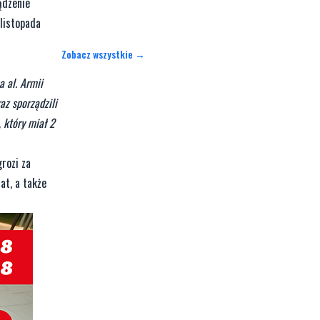
ądzenie
listopada
Zobacz wszystkie →
 al. Armii
z sporządzili
 który miał 2
grozi za
at, a także