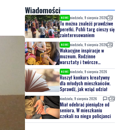
Wiadomości
niedziela, 9 sierpnia 2026
NOWE
Tu można znaleźć prawdziwe
perełki. Pchli targ cieszy się
zainteresowaniem
niedziela, 9 sierpnia 2026
NOWE
Wakacyjne inspiracje w
muzeum. Rodzinne
warsztaty i twórcze
spotkania
niedziela, 9 sierpnia 2026
NOWE
Ruszył konkurs kreatywny
dla młodych mieszkańców.
Sprawdź, jak wziąć udział
niedziela, 9 sierpnia 2026
7
Miał odebrać pieniądze od
seniora. W mieszkaniu
czekali na niego policjanci