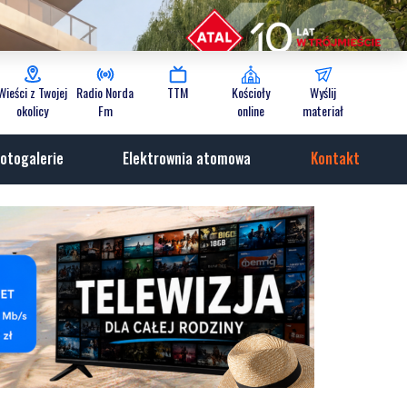
Wieści z Twojej
Radio Norda
TTM
Kościoły
Wyślij
okolicy
Fm
online
materiał
otogalerie
Elektrownia atomowa
Kontakt