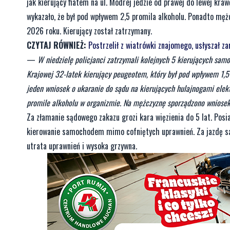
jak kierujący fiatem na ul. Modrej jedzie od prawej do lewej kra
wykazało, że był pod wpływem 2,5 promila alkoholu. Ponadto męż
2026 roku. Kierujący został zatrzymany.
CZYTAJ RÓWNIEŻ:
Postrzelił z wiatrówki znajomego, usłyszał za
—
W niedzielę policjanci zatrzymali kolejnych 5 kierujących samo
Krajowej 32-latek kierujący peugeotem, który był pod wpływem 1,5
jeden wniosek o ukaranie do sądu na kierujących hulajnogami elekt
promile alkoholu w organizmie. Na mężczyznę sporządzono wniosek
Za złamanie sądowego zakazu grozi kara więzienia do 5 lat. Posia
kierowanie samochodem mimo cofniętych uprawnień. Za jazdę sam
utrata uprawnień i wysoka grzywna.