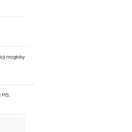
icji mogłoby
 PiS.