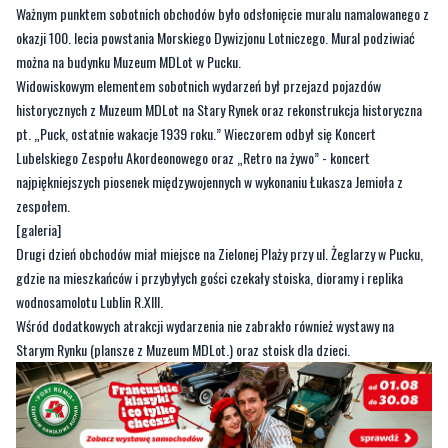
Ważnym punktem sobotnich obchodów było odsłonięcie muralu namalowanego z
okazji 100. lecia powstania Morskiego Dywizjonu Lotniczego. Mural podziwiać
można na budynku Muzeum MDLot w Pucku.
Widowiskowym elementem sobotnich wydarzeń był przejazd pojazdów
historycznych z Muzeum MDLot na Stary Rynek oraz rekonstrukcja historyczna
pt. „Puck, ostatnie wakacje 1939 roku.” Wieczorem odbył się Koncert
Lubelskiego Zespołu Akordeonowego oraz „Retro na żywo” - koncert
najpiękniejszych piosenek międzywojennych w wykonaniu Łukasza Jemioła z
zespołem.
[galeria]
Drugi dzień obchodów miał miejsce na Zielonej Plaży przy ul. Żeglarzy w Pucku,
gdzie na mieszkańców i przybyłych gości czekały stoiska, dioramy i replika
wodnosamolotu Lublin R.XIII.
Wśród dodatkowych atrakcji wydarzenia nie zabrakło również wystawy na
Starym Rynku (plansze z Muzeum MDLot.) oraz stoisk dla dzieci.