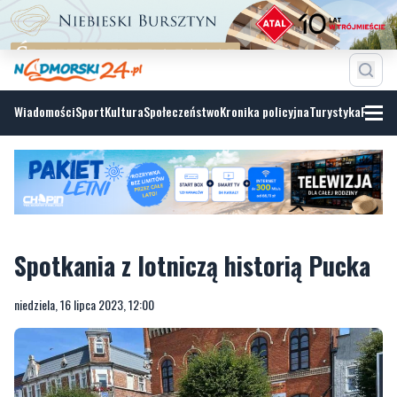
Wiadomości
Sport
Kultura
Społeczeństwo
Kronika policyjna
Turystyka
Fotoga
Spotkania z lotniczą historią Pucka
niedziela, 16 lipca 2023, 12:00