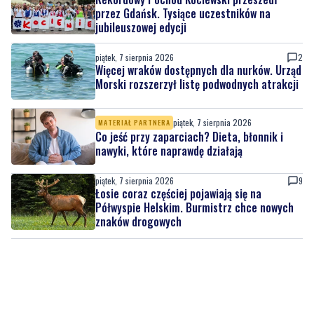
przez Gdańsk. Tysiące uczestników na
jubileuszowej edycji
piątek, 7 sierpnia 2026
2
Więcej wraków dostępnych dla nurków. Urząd
Morski rozszerzył listę podwodnych atrakcji
piątek, 7 sierpnia 2026
MATERIAŁ PARTNERA
Co jeść przy zaparciach? Dieta, błonnik i
nawyki, które naprawdę działają
piątek, 7 sierpnia 2026
9
Łosie coraz częściej pojawiają się na
Półwyspie Helskim. Burmistrz chce nowych
znaków drogowych