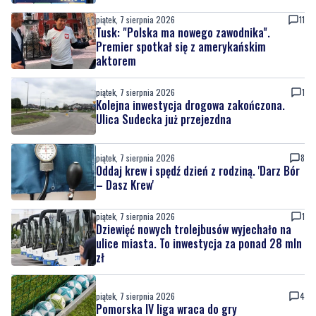
piątek, 7 sierpnia 2026
11
Tusk: "Polska ma nowego zawodnika".
Premier spotkał się z amerykańskim
aktorem
piątek, 7 sierpnia 2026
1
Kolejna inwestycja drogowa zakończona.
Ulica Sudecka już przejezdna
piątek, 7 sierpnia 2026
8
Oddaj krew i spędź dzień z rodziną. 'Darz Bór
– Dasz Krew'
piątek, 7 sierpnia 2026
1
Dziewięć nowych trolejbusów wyjechało na
ulice miasta. To inwestycja za ponad 28 mln
zł
piątek, 7 sierpnia 2026
4
Pomorska IV liga wraca do gry