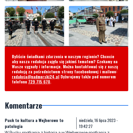
Byliście świadkami zdarzenia w naszym regionie? Chcecie
aby nasza redakcja zajęła się jakimś tematem? Czekamy na
Wasze sygnały i informacje. Można kontaktować się z naszą
redakcją za pośrednictwem strony facebookowej i mailowo:
redakcja@nadmorski24.pl
Dyżurujemy także pod numerem
telefonu
729 715 670
.
Komentarze
Puck to kultura a Wejherowo to
niedziela, 16 lipca 2023 -
patologia
19:42:27
W Pucku spotkania z historia a w Wejherowie spotkania z