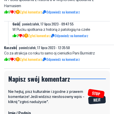
Harnasiem
6
2
Zgłoś komentarz
Odpowiedz na komentarz
Gość
poniedziałek, 17 lipca 2023 - 09:47:55
W Pucku spotkania z historią z patologią na czele
0
0
Zgłoś komentarz
Odpowiedz na komentarz
Kaszubi
poniedziałek, 17 lipca 2023 - 12:35:50
Co za atrakcja co roku to samo oj cieniutko Pani Burmistrz
0
2
Zgłoś komentarz
Odpowiedz na komentarz
Napisz swój komentarz
Nie hejtuj, pisz kulturalnie i zgodne z prawem
komentarze! Jeśli widzisz niestosowny wpis -
kliknij "zgłoś nadużycie".
Imię / Podpis