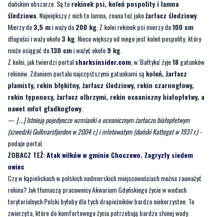
duńskim obszarze. Są to
rekinek psi, koleń pospolity i lamna
śledziowa
. Największy z nich to lamna, znana też jako
żarłacz śledziowy
.
Mierzy do
3,5 m
i waży do
200 kg
. Z kolei rekinek psi mierzy do
100 cm
długości i waży około
3 kg
. Nieco większy od niego jest koleń pospolity, który
może osiągać do
130 cm
i ważyć około
9 kg
.
Z kolei, jak twierdzi portal
sharksinsider.com
, w 'Bałtyku' żyje
18
gatunków
rekinów. Zdaniem portalu najczęstszymi gatunkami są
koleń, żarłacz
plamisty, rekin błękitny, żarłacz śledziowy, rekin czarnogłowy,
rekin tęponosy, żarłacz olbrzymi, rekin oceaniczny białopłetwy, a
nawet młot gładkogłowy
.
—
[...] Istnieją pojedyncze wzmianki o oceanicznym żarłaczu białopłetwym
(szwedzki Gullmarsfjorden w 2004 r.) i młotowatym (duński Kattegat w 1937 r.)
-
podaje portal.
ZOBACZ TEŻ:
Atak wilków w gminie Choczewo. Zagryzły siedem
owiec
Czy w kąpieliskach w polskich nadmorskich miejscowościach można zauważyć
rekina? Jak tłumaczą pracownicy Akwarium Gdyńskiego życie w wodach
terytorialnych Polski byłoby dla tych drapieżników bardzo niekorzystne. To
zwierzęta, które do komfortowego życia potrzebują bardzo słonej wody.