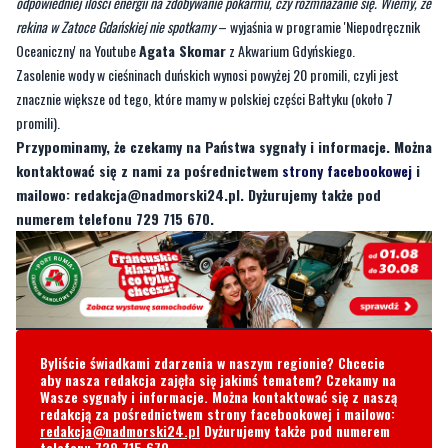
odpowiedniej ilości energii na zdobywanie pokarmu, czy rozmnażanie się. Wiemy, że
rekina w Zatoce Gdańskiej nie spotkamy
– wyjaśnia w programie 'Niepodręcznik
Oceaniczny' na Youtube
Agata Skomar
z Akwarium Gdyńskiego.
Zasolenie wody w cieśninach duńskich wynosi powyżej 20 promili, czyli jest
znacznie większe od tego, które mamy w polskiej części Bałtyku (około 7
promili).
Przypominamy, że czekamy na Państwa sygnały i informacje. Można
kontaktować się z nami za pośrednictwem
strony facebookowej
i
mailowo:
redakcja@nadmorski24.pl
. Dyżurujemy także pod
numerem telefonu 729 715 670.
Byliście świadkami zdarzenia w naszym regionie? Chcecie
aby nasza redakcja zajęła się jakimś tematem? Czekamy na
Wasze sygnały i informacje. Można kontaktować się z naszą
redakcją za pośrednictwem strony facebookowej i mailowo:
redakcja@nadmorski24.pl
Dyżurujemy także pod numerem
telefonu
729 715 670
.