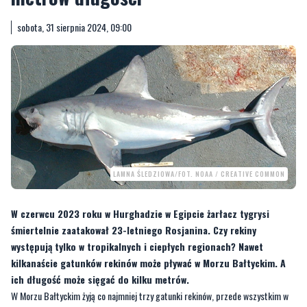
sobota, 31 sierpnia 2024, 09:00
LAMNA ŚLEDZIOWA/FOT. NOAA / CREATIVE COMMON
W czerwcu 2023 roku w Hurghadzie w Egipcie żarłacz tygrysi
śmiertelnie zaatakował 23-letniego Rosjanina. Czy rekiny
występują tylko w tropikalnych i ciepłych regionach? Nawet
kilkanaście gatunków rekinów może pływać w Morzu Bałtyckim. A
ich długość może sięgać do kilku metrów.
W Morzu Bałtyckim żyją co najmniej trzy gatunki rekinów, przede wszystkim w