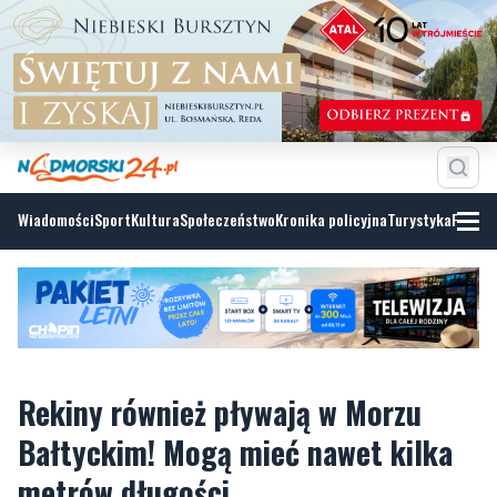
Wiadomości
Sport
Kultura
Społeczeństwo
Kronika policyjna
Turystyka
Fotoga
Rekiny również pływają w Morzu
Bałtyckim! Mogą mieć nawet kilka
metrów długości