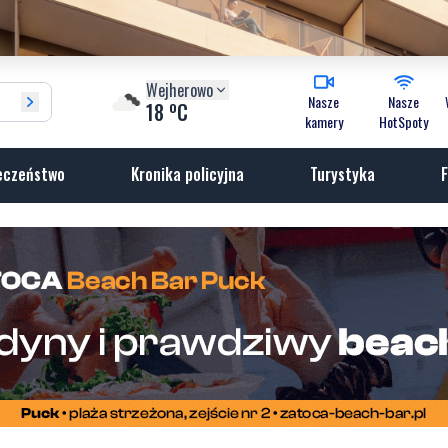
Wejherowo
Nasze
Nasze
o
18
C
kamery
HotSpoty
eczeństwo
Kronika policyjna
Turystyka
F