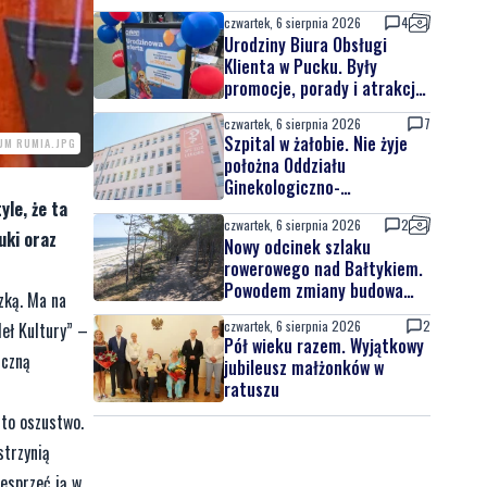
czwartek, 6 sierpnia 2026
4
Urodziny Biura Obsługi
Klienta w Pucku. Były
promocje, porady i atrakcje
dla najmłodszych
czwartek, 6 sierpnia 2026
7
Szpital w żałobie. Nie żyje
UM RUMIA.JPG
położna Oddziału
Ginekologiczno-
yle, że ta
Położniczego
czwartek, 6 sierpnia 2026
2
uki oraz
Nowy odcinek szlaku
rowerowego nad Bałtykiem.
Powodem zmiany budowa
zką. Ma na
elektrowni jądrowej
czwartek, 6 sierpnia 2026
2
eł Kultury” –
Pół wieku razem. Wyjątkowy
iczną
jubileusz małżonków w
ratuszu
 to oszustwo.
strzynią
wesprzeć ją w