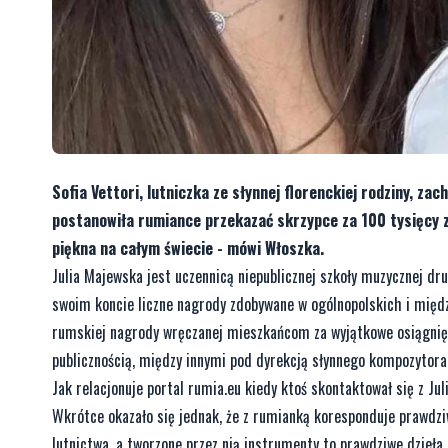
Sofia Vettori, lutniczka ze słynnej florenckiej rodziny, zac
postanowiła rumiance przekazać skrzypce za 100 tysięcy zł
piękna na całym świecie - mówi Włoszka.
Julia Majewska jest uczennicą niepublicznej szkoły muzycznej dr
swoim koncie liczne nagrody zdobywane w ogólnopolskich i międ
rumskiej nagrody wręczanej mieszkańcom za wyjątkowe osiągnięci
publicznością, między innymi pod dyrekcją słynnego kompozytor
Jak relacjonuje portal rumia.eu kiedy ktoś skontaktował się z Ju
Wkrótce okazało się jednak, że z rumianką koresponduje prawdz
lutnictwa, a tworzone przez nią instrumenty to prawdziwe dzieła 