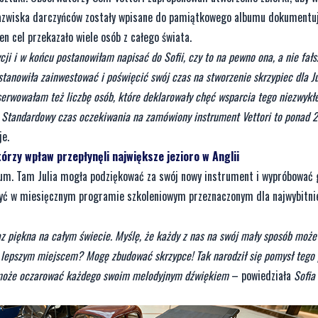
 nazwiska darczyńców zostały wpisane do pamiątkowego albumu dokumentu
n cel przekazało wiele osób z całego świata.
cji i w końcu postanowiłam napisać do Sofii, czy to na pewno ona, a nie fał
anowiła zainwestować i poświęcić swój czas na stworzenie skrzypiec dla Jul
erwowałam też liczbę osób, które deklarowały chęć wsparcia tego niezwykł
–
Standardowy czas oczekiwania na zamówiony instrument Vettori to ponad 2 
e.
órzy wpław przepłynęli największe jezioro w Anglii
hium. Tam Julia mogła podziękować za swój nowy instrument i wypróbować 
czyć w miesięcznym programie szkoleniowym przeznaczonym dla najwybitni
raz piękna na całym świecie. Myślę, że każdy z nas na swój mały sposób może
t lepszym miejscem? Mogę zbudować skrzypce! Tak narodził się pomysł tego 
k, może oczarować każdego swoim melodyjnym dźwiękiem
– powiedziała
Sofia