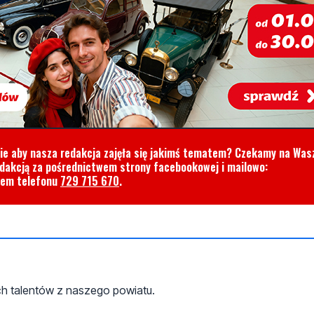
cie aby nasza redakcja zajęła się jakimś tematem? Czekamy na Was
edakcją za pośrednictwem strony facebookowej i mailowo:
rem telefonu
729 715 670
.
ych talentów z naszego powiatu.