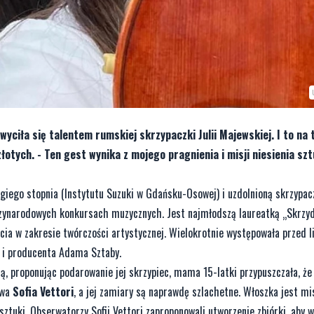
hwyciła się talentem rumskiej skrzypaczki Julii Majewskiej. I to na t
otych. - Ten gest wynika z mojego pragnienia i misji niesienia szt
ugiego stopnia (Instytutu Suzuki w Gdańsku-Osowej) i uzdolnioną skrzypac
zynarodowych konkursach muzycznych. Jest najmłodszą laureatką „Skrzyd
a w zakresie twórczości artystycznej. Wielokrotnie występowała przed l
a i producenta Adama Sztaby.
lią, proponując podarowanie jej skrzypiec, mama 15-latki przypuszczała, że
iwa
Sofia Vettori
, a jej zamiary są naprawdę szlachetne. Włoszka jest mi
sztuki. Obserwatorzy Sofii Vettori zaproponowali utworzenie zbiórki, aby 