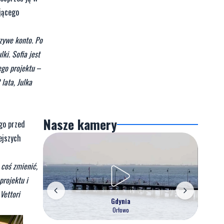
jącego
szywe konto. Po
ki. Sofia jest
ego projektu
–
lata, Julka
Nasze kamery
go przed
ejszych
 coś zmienić,
projektu i
 Vettori
Gdynia
Orłowo