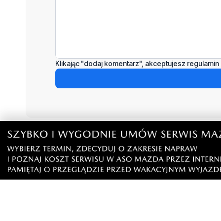
Klikając "dodaj komentarz", akceptujesz regulamin 
Podziel się tym artkułem z innymi:
Czytaj również