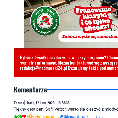
Byliście świadkami zdarzenia w naszym regionie? Chce
sygnały i informacje. Można kontaktować się z naszą r
redakcja@nadmorski24.pl
Dyżurujemy także pod nume
Komentarze
Tomek
środa, 12 lipca 2023 - 10:38:36
Piękny gest pani Sofii Vettori,warto się cieszyć z młod
26
2
Zgłoś komentarz
Odpowiedz na komentarz