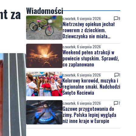
nt za
Wiadomości
czwartek, 6 sierpnia 2026
9
Nietrzeźwy opiekun jechał
rowerem z dzieckiem.
Dziewczynka nie miała
kasku
czwartek, 6 sierpnia 2026
Weekend pełen atrakcji w
powiecie słupskim. Sprawdź,
co zaplanowano
czwartek, 6 sierpnia 2026
1
Kolorowy korowód, muzyka i
regionalne smaki. Nadchodzi
Święto Kociewia
czwartek, 6 sierpnia 2026
7
Gazowe przygotowania do
zimy. Polska lepiej wygląda
niż inne kraje w Europie