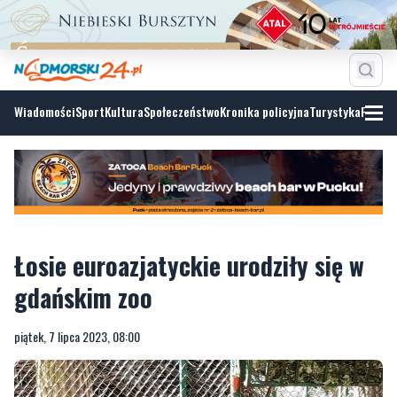
Wiadomości
Sport
Kultura
Społeczeństwo
Kronika policyjna
Turystyka
Fotoga
Łosie euroazjatyckie urodziły się w
gdańskim zoo
piątek, 7 lipca 2023, 08:00