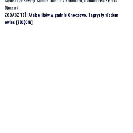
Gdańska ze Szwecji. Samiec Thunder z Kolmården, a samica Elsa z Borås
Djurpark.
ZOBACZ TEŻ:
Atak wilków w gminie Choczewo. Zagryzły siedem
owiec [ZDJĘCIA]