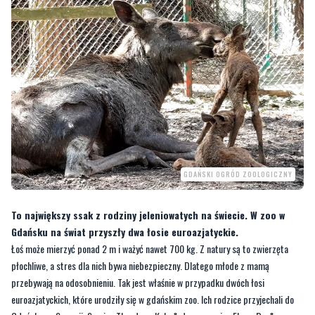
GDAŃSKI OGRÓD ZOOLOGICZNY
To największy ssak z rodziny jeleniowatych na świecie. W zoo w
Gdańsku na świat przyszły dwa łosie euroazjatyckie.
Łoś może mierzyć ponad 2 m i ważyć nawet 700 kg. Z natury są to zwierzęta
płochliwe, a stres dla nich bywa niebezpieczny. Dlatego młode z mamą
przebywają na odosobnieniu. Tak jest właśnie w przypadku dwóch łosi
euroazjatyckich, które urodziły się w gdańskim zoo. Ich rodzice przyjechali do