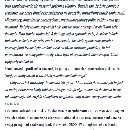
panować. To były trudne wzywania i nie zawsze wraz z naszymi wydatkami szły
dochody. Było trochę trudności. A do tego wojna spowodowała, że wiele takich
łańcuchów dostaw się zatrzymało i przerwało. Na wiele spraw związanych z
inwestycjami trzeba było czekać, czyli na różne surowce, produkty. To też
powodowało, że ceny potem rosły. Dużo było niespodzianek finansowych, które
wpływały na budżet.
Pruchniewska podkreśla również, że jedną z bolączek samorządów jest to, że
"mają za mały udział w rozdziale podatku dochodowego"
.
—
Cały czas tak uważamy. Te niecałe 39. proc., które trafia do samorządu to jest
za mało, zwłaszcza kiedy robi się różnego rodzaju ulgi, a nam nie do końca to się
rekompensuje. Jak zwykle stanęliśmy na głowie, żeby wiele rzeczy nam się udało
-
zaznacza.
Zdaniem radnych burmistrz Pucka wraz z urzędnikami dobrze wywiązała się ze
swoich zadań. Pruchniewska otrzymała absolutorium oraz wotum zaufania za
swoją pracę nad realizacją budżetu w roku 2022. W ubiegłym roku w Pucku
zrealizowanych zostało wiele ważnych inwestycji oraz zadań z zakresu sportu
kultury czy pomocy społecznej.
ZOBACZ TEŻ:
Molo w Pucku otwarte po remoncie