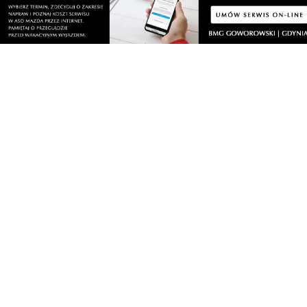
Artykuły
Informacje
Wiadomości
O portalu
Sport
Kontakt
Kultura
Regulamin
Społeczeństwo
Polityka prywatności
Kronika policyjna
Reklama
Zobacz
Fotogalerie
Nasze HotSpoty
Nasze kamery
Praca
Praca IT Gdańsk
GoWork.pl