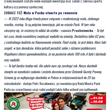
—
W 2022 roku długo trwały prace związane z modernizacją mola, zielonego
mostka, mariną. To są potężne inwestycje, jak na miasto Puck. W tym roku
cieszymy się, że możemy to oddać do użytku
- zauważa
Pruchniewska
. -
To był
też czas, kiedy musieliśmy zwiększyć wydatki na oświatę. Dostaliśmy tylko 62 proc.
z centralnego budżetu na finansowanie oświaty. Finał myślę, że jest dobry. Mam taki
zespół, w tym doradców, który potrafi poradzić sobie z różnymi problemami.
Wspólnymi siłami spowodowaliśmy, że na poziomie około 100 mln zł były i dochody
oraz wydatki.
—
To był bardzo trudny rok. Ale udało nam się zamknąć rok. Nasza skarbnik
stanęła na wysokości zadania i została doceniona przez Dziennik Gazetę Prawną.
Uznano ją za najlepszego skarbnika w Polsce w miejscowościach do 25 tys.
mieszkańców
- dodaje Piotr Kozakiewicz, przewodniczący Rady Miasta Puck.
Podczas czwartkowej sesji radni podjęli także kilka uchwał porządkowych.
Byliście świadkami zdarzenia w naszym regionie? Chcecie