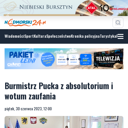
Wiadomości
Sport
Kultura
Społeczeństwo
Kronika policyjna
Turystyka
Fotoga
Burmistrz Pucka z absolutorium i
wotum zaufania
piątek, 30 czerwca 2023, 12:00