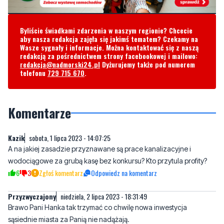
aby nasza redakcja zajęła się jakimś tematem? Czekamy na
Wasze sygnały i informacje. Można kontaktować się z naszą
redakcją za pośrednictwem strony facebookowej i mailowo:
redakcja@nadmorski24.pl
Dyżurujemy także pod numerem
telefonu
729 715 670
.
Komentarze
Kazik
sobota, 1 lipca 2023 - 14:07:25
A na jakiej zasadzie przyznawane są prace kanalizacyjne i
wodociągowe za grubą kasę bez konkursu? Kto przytula profity?
6
3
Zgłoś komentarz
Odpowiedz na komentarz
Przyzwyczajony
niedziela, 2 lipca 2023 - 18:31:49
Brawo Pani Hanka tak trzymać co chwilę nowa inwestycja
sąsiednie miasta za Panią nie nadążają.
2
2
Zgłoś komentarz
Odpowiedz na komentarz
Gość
poniedziałek, 3 lipca 2023 - 06:21:45