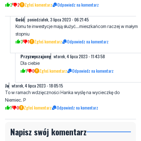
Komu te inwestycje mają służyć...mieszkańcom raczej w małym
stopniu
3
1
Zgłoś komentarz
Odpowiedz na komentarz
Przyzwyczajony
wtorek, 4 lipca 2023 - 11:43:58
Dla ciebie
1
0
Zgłoś komentarz
Odpowiedz na komentarz
Ja
wtorek, 4 lipca 2023 - 18:05:15
To w ramach wdzięczności Hanka wyślę na wycieczkę do
Niemiec. P
1
0
Zgłoś komentarz
Odpowiedz na komentarz
Napisz swój komentarz
Nie hejtuj, pisz kulturalnie i zgodne z prawem
komentarze! Jeśli widzisz niestosowny wpis -
kliknij "zgłoś nadużycie".