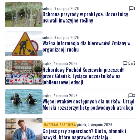
sobota, 8 sierpnia 2026
Ważna informacja dla kierowców! Zmiany w
organizacji ruchu
piątek, 7 sierpnia 2026
1
Rekordowy Pochód Kociewski przeszedł
przez Gdańsk. Tysiące uczestników na
jubileuszowej edycji
piątek, 7 sierpnia 2026
3
Więcej wraków dostępnych dla nurków. Urząd
Morski rozszerzył listę podwodnych atrakcji
piątek, 7 sierpnia 2026
MATERIAŁ PARTNERA
Co jeść przy zaparciach? Dieta, błonnik i
nawyki, które naprawdę działają
piątek, 7 sierpnia 2026
11
Łosie coraz częściej pojawiają się na
Półwyspie Helskim. Burmistrz chce nowych