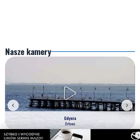
Nasze kamery
Gdynia
Orłowo
×
Zobacz wszystkie →