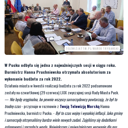
TELEWIZJATTM.PL/MAREK TRYBAŃSKI
W Pucku odbyła się jedna z najważniejszych sesji w ciągu roku.
Burmistrz Hanna Pruchniewska otrzymała absolutorium za
wykonanie budżetu za rok 2022.
Działania miasta w kwestii realizacji budżetu za rok 2022 podsumowane
zostały na czwartkowej (29 czerwca) LXIX zwyczajnej sesji Rady Miasta Puck.
—
Nie będę oryginalna, bo pewnie wszyscy samorządowcy powtarzają, że był to
trudny czas
- przyznaje w rozmowie z
Twoją Telewizją Morską
Hanna
Pruchniewska, burmistrz Pucka. -
Był to czas wojny i wysokiej inflacji. Jako gminy
i samorządy otrzymaliśmy bardzo wiele nowych zadań. Zajęliśmy się dodatkami
osłonowymi i sprzedażą węgla. Największym i najważniejszym wyzwanie dla nas
było zaopiekowanie się naszymi gośćmi z Ukrainy. Bywało tak, że była pomoc z
zewnątrz, ale przez długi czas zwłaszcza na początku musieliśmy radzić sobie sami.
Mieszkańcy, organizacje pozarządowe, my samorządowcy próbowaliśmy nad tym