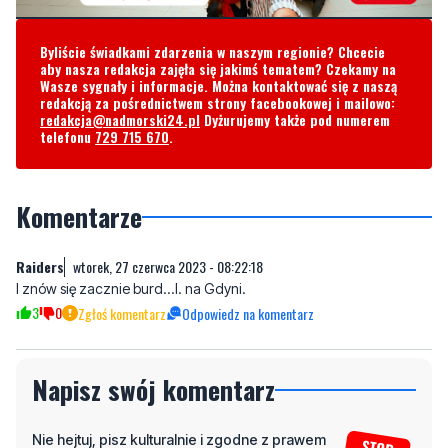
Wasze sygnały i informacje. Można kontaktować się z naszą
redakcją za pośrednictwem strony facebookowej i mailowo:
redakcja@nadmorski24.pl
Dyżurujemy także pod numerem
telefonu
729 715 670
.
Komentarze
Raiders
wtorek, 27 czerwca 2023 - 08:22:18
I znów się zacznie burd...l. na Gdyni.
3
0
Zgłoś komentarz
Odpowiedz na komentarz
Napisz swój komentarz
Nie hejtuj, pisz kulturalnie i zgodne z prawem
komentarze! Jeśli widzisz niestosowny wpis -
kliknij "zgłoś nadużycie".