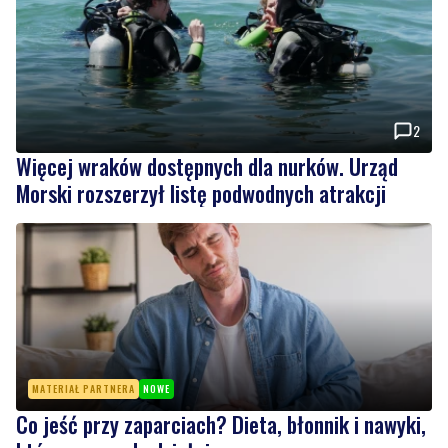
2
Więcej wraków dostępnych dla nurków. Urząd
Morski rozszerzył listę podwodnych atrakcji
MATERIAŁ PARTNERA
NOWE
Co jeść przy zaparciach? Dieta, błonnik i nawyki,
które naprawdę działają
Wiadomości
piątek, 7 sierpnia 2026
NOWE