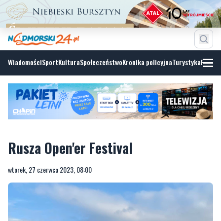
Wiadomości
Sport
Kultura
Społeczeństwo
Kronika policyjna
Turystyka
Fotoga
Rusza Open'er Festival
wtorek, 27 czerwca 2023, 08:00