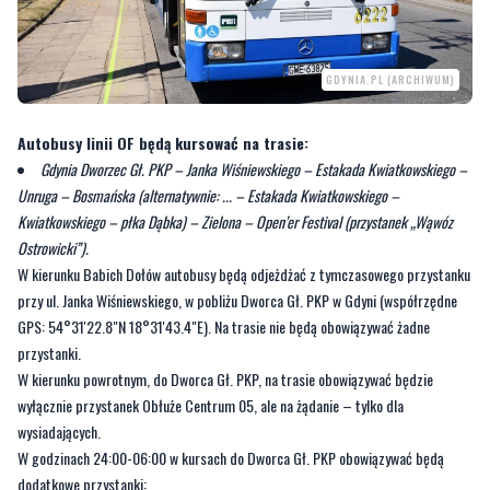
Autobusy linii OF będą kursować na trasie:
Gdynia Dworzec Gł. PKP – Janka Wiśniewskiego – Estakada Kwiatkowskiego –
Unruga – Bosmańska (alternatywnie: ... – Estakada Kwiatkowskiego –
Kwiatkowskiego – płka Dąbka) – Zielona – Open’er Festival (przystanek „Wąwóz
Ostrowicki”).
W kierunku Babich Dołów autobusy będą odjeżdżać z tymczasowego przystanku
przy ul. Janka Wiśniewskiego, w pobliżu Dworca Gł. PKP w Gdyni (współrzędne
GPS: 54°31'22.8"N 18°31'43.4"E). Na trasie nie będą obowiązywać żadne
przystanki.
W kierunku powrotnym, do Dworca Gł. PKP, na trasie obowiązywać będzie
wyłącznie przystanek Obłuże Centrum 05, ale na żądanie – tylko dla
wysiadających.
W godzinach 24:00-06:00 w kursach do Dworca Gł. PKP obowiązywać będą
dodatkowe przystanki:
Bosmańska - Zielona 02,