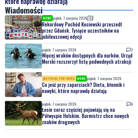
Rekordowy Pochód Kociewski przeszedł
przez Gdańsk. Tysiące uczestników na
jubileuszowej edycji
piątek, 7 sierpnia 2026
2
Więcej wraków dostępnych dla nurków. Urząd
Morski rozszerzył listę podwodnych atrakcji
piątek, 7 sierpnia 2026
MATERIAŁ PARTNERA
NOWE
Co jeść przy zaparciach? Dieta, błonnik i
nawyki, które naprawdę działają
piątek, 7 sierpnia 2026
6
Łosie coraz częściej pojawiają się na
Półwyspie Helskim. Burmistrz chce nowych
znaków drogowych