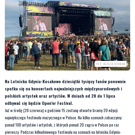
FOT. ALICJA SIUDAK
Na Lotnisku Gdynia-Kosakowo dziesiątki tysięcy fanów ponownie
spotka się na koncertach najważniejszych międzynarodowych i
polskich artystek oraz artystów. W dniach od 28 do 1 lipca
odbywać się będzie Open’er Festival.
Już w środę (28 czerwca) o godzinie 15 zostaną otwarte bramy 20 edycji
największego festiwalu muzycznego w Polsce. Na kilku scenach zobaczymy
ponad 100 artystów i artystek, z których ponad 20 zagra w Polsce po raz
pierwszy. Podczas kilkudniowego festiwalu na scenach na lotnisku Gdynia-
Kosakowo wystąpią między innynmi Lizzo, SZA, Arctic Mokeys, Kendrick Lamar,
Queens Of The Stone Age, Metro Boomin i wielu innych.
ZOBACZ TEŻ:
Szukają wolontariuszy na Open'er Festival. Trzeba