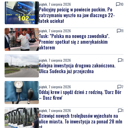
latek uciekał
piątek, 7 sierpnia 2026
11
Tusk: "Polska ma nowego zawodnika".
Premier spotkał się z amerykańskim
aktorem
piątek, 7 sierpnia 2026
1
Kolejna inwestycja drogowa zakończona.
Ulica Sudecka już przejezdna
piątek, 7 sierpnia 2026
7
Oddaj krew i spędź dzień z rodziną. 'Darz Bór
– Dasz Krew'
piątek, 7 sierpnia 2026
1
Dziewięć nowych trolejbusów wyjechało na
ulice miasta. To inwestycja za ponad 28 mln
zł
piątek, 7 sierpnia 2026
4
Pomorska IV liga wraca do gry