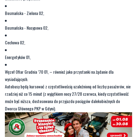
Bosmańska - Nasypowa 02,
Cechowa 02,
Energetyków 01,
Węzeł Ofiar Grudnia ’70 01, – również jako przystanki na żądanie dla
wysiadających.
Autobusy będą kursować z częstotliwością uzależnioną od liczby pasażerów, nie
rzadziej niż co 15 minut (z wyjątkiem nocy 27/28 czerwca, kiedy częstotliwość
może być niższa, dostosowana do przyjazdu pociągów dalekobieżnych do
Dworca Głównego PKP w Gdyni).
Byliście świadkami zdarzenia w naszym regionie? Chcecie
aby nasza redakcja zajęła się jakimś tematem? Czekamy na