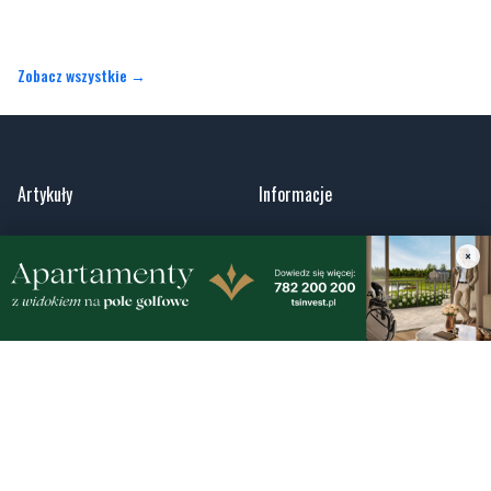
Artykuły
Informacje
Wiadomości
O portalu
Sport
Kontakt
Kultura
Regulamin
Społeczeństwo
Polityka prywatności
×
Kronika policyjna
Reklama
Zobacz
Fotogalerie
Nasze HotSpoty
Nasze kamery
Praca
Praca IT Gdańsk
GoWork.pl