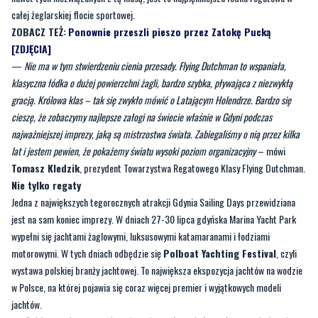
całej żeglarskiej flocie sportowej.
ZOBACZ TEŻ:
Ponownie przeszli pieszo przez Zatokę Pucką
[ZDJĘCIA]
—
Nie ma w tym stwierdzeniu cienia przesady. Flying Dutchman to wspaniała,
klasyczna łódka o dużej powierzchni żagli, bardzo szybka, pływająca z niezwykłą
gracją. Królowa klas – tak się zwykło mówić o Latającym Holendrze. Bardzo się
cieszę, że zobaczymy najlepsze załogi na świecie właśnie w Gdyni podczas
najważniejszej imprezy, jaką są mistrzostwa świata. Zabiegaliśmy o nią przez kilka
lat i jestem pewien, że pokażemy światu wysoki poziom organizacyjny
– mówi
Tomasz Kledzik
, prezydent Towarzystwa Regatowego Klasy Flying Dutchman.
Nie tylko regaty
Jedna z największych tegorocznych atrakcji Gdynia Sailing Days przewidziana
jest na sam koniec imprezy. W dniach 27-30 lipca gdyńska Marina Yacht Park
wypełni się jachtami żaglowymi, luksusowymi katamaranami i łodziami
motorowymi. W tych dniach odbędzie się
Polboat Yachting Festival
, czyli
wystawa polskiej branży jachtowej. To największa ekspozycja jachtów na wodzie
w Polsce, na której pojawia się coraz więcej premier i wyjątkowych modeli
jachtów.