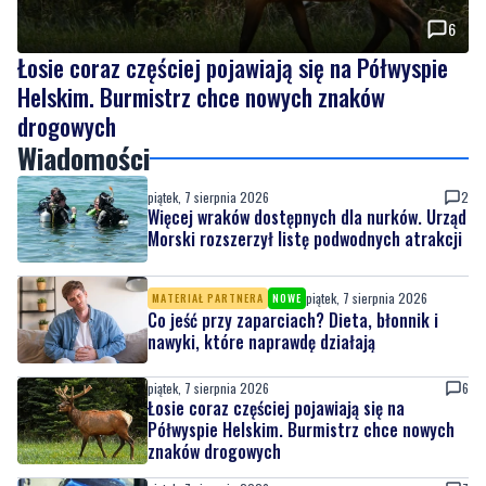
6
Łosie coraz częściej pojawiają się na Półwyspie
Helskim. Burmistrz chce nowych znaków
drogowych
Wiadomości
piątek, 7 sierpnia 2026
2
Więcej wraków dostępnych dla nurków. Urząd
Morski rozszerzył listę podwodnych atrakcji
piątek, 7 sierpnia 2026
MATERIAŁ PARTNERA
NOWE
Co jeść przy zaparciach? Dieta, błonnik i
nawyki, które naprawdę działają
piątek, 7 sierpnia 2026
6
Łosie coraz częściej pojawiają się na
Półwyspie Helskim. Burmistrz chce nowych
znaków drogowych