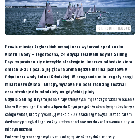
FOT. ROBERT HAJDUK
Prawie miesiąc żeglarskich emocji oraz wydarzeń spod znaku
wiatru i wody – tegoroczna, 24 edycja festiwalu Gdynia Sailing
Days zapowiada się niezwykle atrakcyjnie. Impreza odbędzie się w
dniach 3-30 lipca, a jej główną areną będzie marina jachtowa w
Gdyni oraz wody Zatoki Gdańskiej. W programie m.in. regaty rangi
mistrzostw świata i Europy, wystawa Polboat Yachting Festival
oraz atrakcje dla młodzieży na gdyńskiej plaży.
Gdynia Sailing Days
to jedna z najważniejszych imprez żeglarskich w basenie
Morza Bałtyckiego. Co roku w lipcu do Gdyni przyjeżdża około tysiąca żeglarzy z
całego świata, którzy rywalizują w około 20 klasach regatowych. Jest to zatem
doskonały przegląd tego, co żeglarstwo sportowe ma do zaoferowania nie tylko
młodym ludziom.
Podczas tegorocznego wydarzenia odbędą się aż trzy duże imprezy