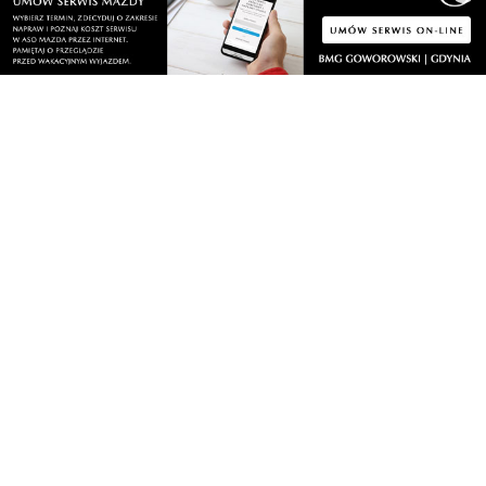
Zobacz
Fotogalerie
Nasze HotSpoty
Nasze kamery
Praca
Praca IT Gdańsk
GoWork.pl
Dodaj ofertę pracy
Nadmorski24.pl - portal informacyjny z Małego Trójmiasta Kaszubskiego. Twoja
codzienna dawka najnowszych wiadomości z najbliższej okolicy. Informacje
społeczne, kulturalne i sportowe z Wejherowa, Pucka, Redy, Rumi i okolic.
Zawsze sprawdzone i aktualne info dla mieszkańców Małego Trójmiasta
Kaszubskiego.