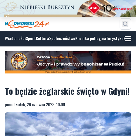
Wiadomości
Sport
Kultura
Społeczeństwo
Kronika policyjna
Turystyka
Fotoga
To będzie żeglarskie święto w Gdyni!
poniedziałek, 26 czerwca 2023, 10:00