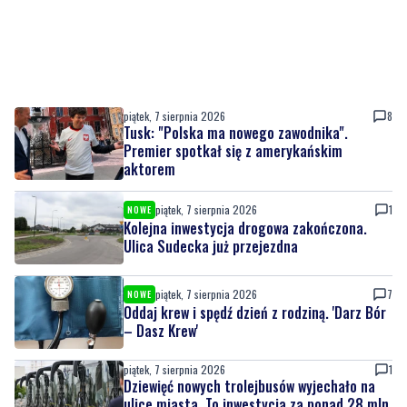
piątek, 7 sierpnia 2026
8
Tusk: "Polska ma nowego zawodnika".
Premier spotkał się z amerykańskim
aktorem
piątek, 7 sierpnia 2026
1
NOWE
Kolejna inwestycja drogowa zakończona.
Ulica Sudecka już przejezdna
piątek, 7 sierpnia 2026
7
NOWE
Oddaj krew i spędź dzień z rodziną. 'Darz Bór
– Dasz Krew'
piątek, 7 sierpnia 2026
1
Dziewięć nowych trolejbusów wyjechało na
ulice miasta. To inwestycja za ponad 28 mln