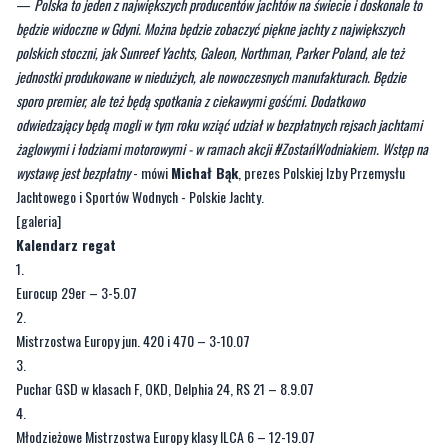
—
Polska to jeden z największych producentów jachtów na świecie i doskonale to
będzie widoczne w Gdyni. Można będzie zobaczyć piękne jachty z największych
polskich stoczni, jak Sunreef Yachts, Galeon, Northman, Parker Poland, ale też
jednostki produkowane w niedużych, ale nowoczesnych manufakturach. Będzie
sporo premier, ale też będą spotkania z ciekawymi gośćmi. Dodatkowo
odwiedzający będą mogli w tym roku wziąć udział w bezpłatnych rejsach jachtami
żaglowymi i łodziami motorowymi - w ramach akcji #ZostańWodniakiem. Wstęp na
wystawę jest bezpłatny
- mówi
Michał Bąk
, prezes Polskiej Izby Przemysłu
Jachtowego i Sportów Wodnych - Polskie Jachty.
[galeria]
Kalendarz regat
Eurocup 29er – 3-5.07
Mistrzostwa Europy jun. 420 i 470 – 3-10.07
Puchar GSD w klasach F, OKD, Delphia 24, RS 21 – 8.9.07
Młodzieżowe Mistrzostwa Europy klasy ILCA 6 – 12-19.07