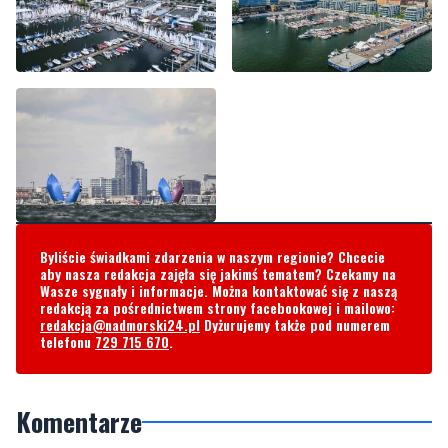
Byliście świadkami zdarzenia w naszym regionie? Chcecie
aby nasza redakcja zajęła się jakimś tematem? Czekamy na
Wasze sygnały i informacje. Można kontaktować się z naszą
redakcją za pośrednictwem strony facebookowej i mailowo:
redakcja@nadmorski24.pl
Dyżurujemy także pod numerem
telefonu
729 715 670
.
Komentarze