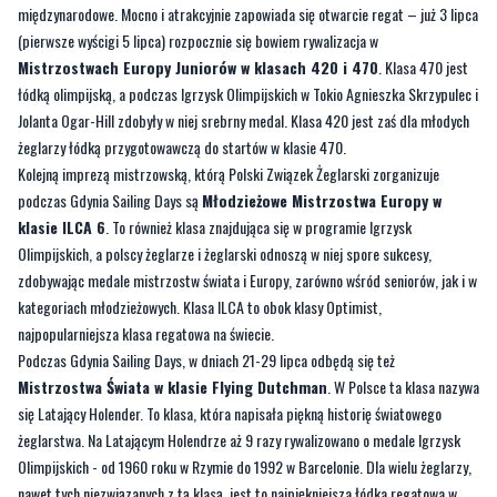
międzynarodowe. Mocno i atrakcyjnie zapowiada się otwarcie regat – już 3 lipca
(pierwsze wyścigi 5 lipca) rozpocznie się bowiem rywalizacja w
Mistrzostwach Europy Juniorów w klasach 420 i 470
. Klasa 470 jest
łódką olimpijską, a podczas Igrzysk Olimpijskich w Tokio Agnieszka Skrzypulec i
Jolanta Ogar-Hill zdobyły w niej srebrny medal. Klasa 420 jest zaś dla młodych
żeglarzy łódką przygotowawczą do startów w klasie 470.
Kolejną imprezą mistrzowską, którą Polski Związek Żeglarski zorganizuje
podczas Gdynia Sailing Days są
Młodzieżowe Mistrzostwa Europy w
klasie ILCA 6
. To również klasa znajdująca się w programie Igrzysk
Olimpijskich, a polscy żeglarze i żeglarski odnoszą w niej spore sukcesy,
zdobywając medale mistrzostw świata i Europy, zarówno wśród seniorów, jak i w
kategoriach młodzieżowych. Klasa ILCA to obok klasy Optimist,
najpopularniejsza klasa regatowa na świecie.
Podczas Gdynia Sailing Days, w dniach 21-29 lipca odbędą się też
Mistrzostwa Świata w klasie Flying Dutchman
. W Polsce ta klasa nazywa
się Latający Holender. To klasa, która napisała piękną historię światowego
żeglarstwa. Na Latającym Holendrze aż 9 razy rywalizowano o medale Igrzysk
Olimpijskich - od 1960 roku w Rzymie do 1992 w Barcelonie. Dla wielu żeglarzy,
nawet tych niezwiązanych z tą klasą, jest to najpiękniejsza łódka regatowa w