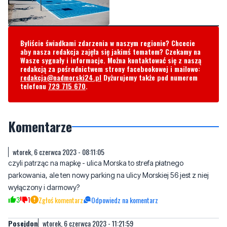
Byliście świadkami zdarzenia w naszym regionie? Chcecie
aby nasza redakcja zajęła się jakimś tematem? Czekamy na
Wasze sygnały i informacje. Można kontaktować się z naszą
redakcją za pośrednictwem strony facebookowej i mailowo:
redakcja@nadmorski24.pl
Dyżurujemy także pod numerem
telefonu
729 715 670
.
Komentarze
wtorek, 6 czerwca 2023 - 08:11:05
czyli patrząc na mapkę - ulica Morska to strefa płatnego
parkowania, ale ten nowy parking na ulicy Morskiej 56 jest z niej
wyłączony i darmowy?
3
1
Zgłoś komentarz
Odpowiedz na komentarz
Posejdon
wtorek, 6 czerwca 2023 - 11:21:59
Zad**** z minimum atrakcji za kupę kasy? Gdzie tu sens płacić?
Dookoła mnóstwo ciekawszych miejsc, często z darmowym
postojem.