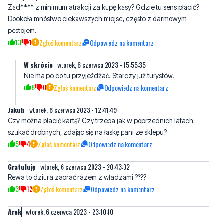
13
1
Zgłoś komentarz
Odpowiedz na komentarz
W skrócie
wtorek, 6 czerwca 2023 - 15:55:35
Nie ma po co tu przyjeżdżać. Starczy już turystów.
8
0
Zgłoś komentarz
Odpowiedz na komentarz
Jakub
wtorek, 6 czerwca 2023 - 12:41:49
Czy można płacić kartą? Czy trzeba jak w poprzednich latach
szukać drobnych, zdając się na łaskę pani ze sklepu?
5
4
Zgłoś komentarz
Odpowiedz na komentarz
Gratuluję
wtorek, 6 czerwca 2023 - 20:43:02
Rewa to dziura zaorać razem z władzami ????
3
12
Zgłoś komentarz
Odpowiedz na komentarz
Arek
wtorek, 6 czerwca 2023 - 23:10:10
Nareszcie, bedzie mozna spokojnie PO leżeć na plaży bez
wyborców tuska. Oni na parking nigdy nie mają.
11
20
Zgłoś komentarz
Odpowiedz na komentarz