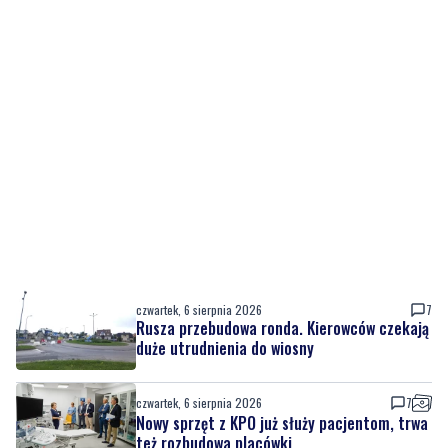
czwartek, 6 sierpnia 2026
7
Rusza przebudowa ronda. Kierowców czekają
duże utrudnienia do wiosny
czwartek, 6 sierpnia 2026
7
Nowy sprzęt z KPO już służy pacjentom, trwa
też rozbudowa placówki
czwartek, 6 sierpnia 2026
4
Urodziny Biura Obsługi Klienta w Pucku. Były