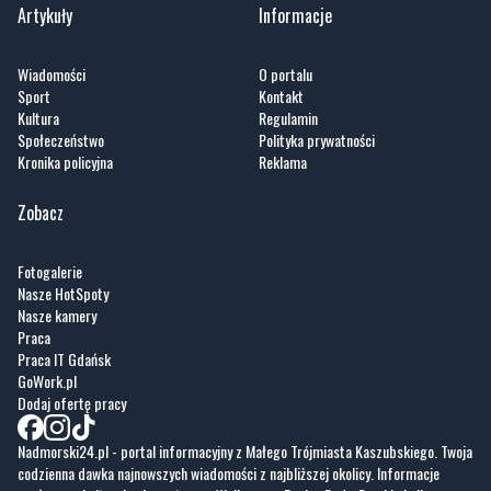
Sport
Kontakt
Kultura
Regulamin
Społeczeństwo
Polityka prywatności
Kronika policyjna
Reklama
Zobacz
Fotogalerie
Nasze HotSpoty
Nasze kamery
Praca
Praca IT Gdańsk
GoWork.pl
Dodaj ofertę pracy
Nadmorski24.pl - portal informacyjny z Małego Trójmiasta Kaszubskiego. Twoja
codzienna dawka najnowszych wiadomości z najbliższej okolicy. Informacje
społeczne, kulturalne i sportowe z Wejherowa, Pucka, Redy, Rumi i okolic.
Zawsze sprawdzone i aktualne info dla mieszkańców Małego Trójmiasta
Kaszubskiego.