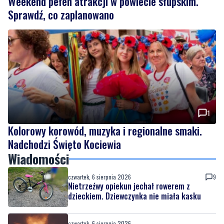
1
Kolorowy korowód, muzyka i regionalne smaki.
Nadchodzi Święto Kociewia
Wiadomości
czwartek, 6 sierpnia 2026
9
Nietrzeźwy opiekun jechał rowerem z
dzieckiem. Dziewczynka nie miała kasku
czwartek, 6 sierpnia 2026
Weekend pełen atrakcji w powiecie
słupskim. Sprawdź, co zaplanowano