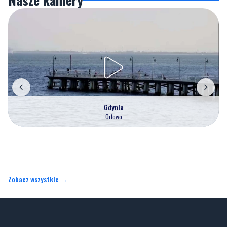
Gdynia
Orłowo
Zobacz wszystkie →
Artykuły
Informacje
Wiadomości
O portalu