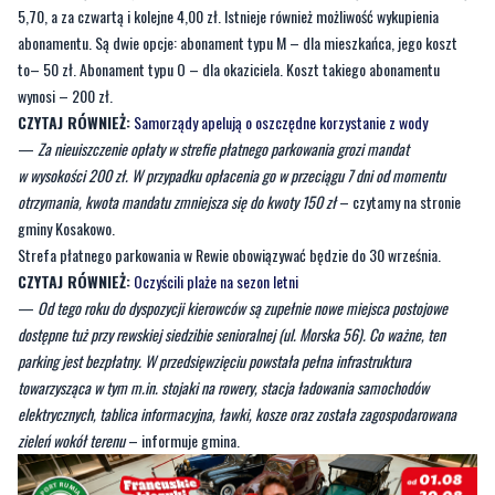
wynosi – 200 zł.
CZYTAJ RÓWNIEŻ:
Samorządy apelują o oszczędne korzystanie z wody
—
Za nieuiszczenie opłaty w strefie płatnego parkowania grozi mandat
w wysokości 200 zł. W przypadku opłacenia go w przeciągu 7 dni od momentu
otrzymania, kwota mandatu zmniejsza się do kwoty 150 zł
– czytamy na stronie
gminy Kosakowo.
Strefa płatnego parkowania w Rewie obowiązywać będzie do 30 września.
CZYTAJ RÓWNIEŻ:
Oczyścili plaże na sezon letni
—
Od tego roku do dyspozycji kierowców są zupełnie nowe miejsca postojowe
dostępne tuż przy rewskiej siedzibie senioralnej (ul. Morska 56). Co ważne, ten
parking jest bezpłatny. W przedsięwzięciu powstała pełna infrastruktura
towarzysząca w tym m.in. stojaki na rowery, stacja ładowania samochodów
elektrycznych, tablica informacyjna, ławki, kosze oraz została zagospodarowana
zieleń wokół terenu
– informuje gmina.