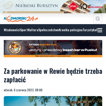
Wiadomości
Sport
Kultura
Społeczeństwo
Kronika policyjna
Turystyka
Fotoga
Za parkowanie w Rewie będzie trzeba
zapłacić
wtorek, 6 czerwca 2023, 08:00