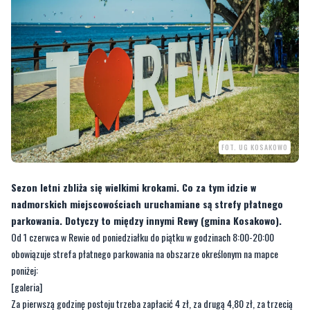
FOT. UG KOSAKOWO
Sezon letni zbliża się wielkimi krokami. Co za tym idzie w
nadmorskich miejscowościach uruchamiane są strefy płatnego
parkowania. Dotyczy to między innymi Rewy (gmina Kosakowo).
Od 1 czerwca w Rewie od poniedziałku do piątku w godzinach 8:00-20:00
obowiązuje strefa płatnego parkowania na obszarze określonym na mapce
poniżej:
[galeria]
Za pierwszą godzinę postoju trzeba zapłacić 4 zł, za drugą 4,80 zł, za trzecią
5,70, a za czwartą i kolejne 4,00 zł. Istnieje również możliwość wykupienia
abonamentu. Są dwie opcje: abonament typu M – dla mieszkańca, jego koszt
to– 50 zł. Abonament typu O – dla okaziciela. Koszt takiego abonamentu