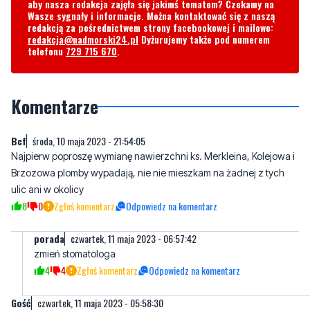
telefonu
729 715 670
.
Komentarze
Bcf
środa, 10 maja 2023 - 21:54:05
Najpierw poproszę wymianę nawierzchni ks. Merkleina, Kolejowa i
Brzozowa plomby wypadają, nie nie mieszkam na żadnej z tych
ulic ani w okolicy
8
0
Zgłoś komentarz
Odpowiedz na komentarz
porada
czwartek, 11 maja 2023 - 06:57:42
zmień stomatologa
4
4
Zgłoś komentarz
Odpowiedz na komentarz
Gość
czwartek, 11 maja 2023 - 05:58:30
Ale po co rozbudowa czy modernizacja...przecież rybołówstwo w
kraju ledwo zipie
6
3
Zgłoś komentarz
Odpowiedz na komentarz