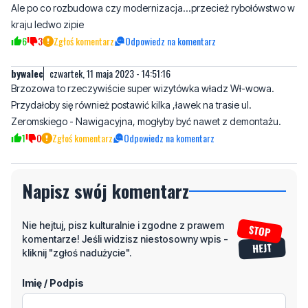
bywalec
czwartek, 11 maja 2023 - 14:51:16
Brzozowa to rzeczywiście super wizytówka władz Wł-wowa.
Przydałoby się również postawić kilka ,ławek na trasie ul.
Zeromskiego - Nawigacyjna, mogłyby być nawet z demontażu.
1
0
Zgłoś komentarz
Odpowiedz na komentarz
Napisz swój komentarz
Nie hejtuj, pisz kulturalnie i zgodne z prawem
komentarze! Jeśli widzisz niestosowny wpis -
kliknij "zgłoś nadużycie".
Imię / Podpis
Odpowiedz