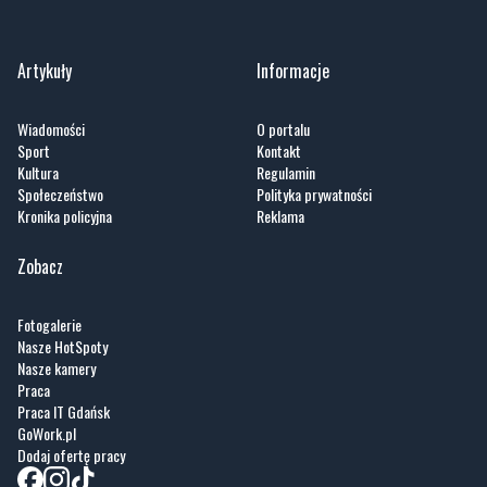
Wiadomości
O portalu
Sport
Kontakt
Kultura
Regulamin
Społeczeństwo
Polityka prywatności
Kronika policyjna
Reklama
Zobacz
Fotogalerie
Nasze HotSpoty
Nasze kamery
Praca
Praca IT Gdańsk
GoWork.pl
Dodaj ofertę pracy
Nadmorski24.pl - portal informacyjny z Małego Trójmiasta Kaszubskiego. Twoja
codzienna dawka najnowszych wiadomości z najbliższej okolicy. Informacje
społeczne, kulturalne i sportowe z Wejherowa, Pucka, Redy, Rumi i okolic.