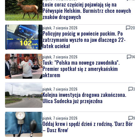
piątek, 7 sierpnia 2026
20
Policyjny pościg w powiecie puckim. Po
zatrzymaniu wyszło na jaw dlaczego 22-
latek uciekał
piątek, 7 sierpnia 2026
14
Tusk: "Polska ma nowego zawodnika".
Premier spotkał się z amerykańskim
aktorem
piątek, 7 sierpnia 2026
3
Kolejna inwestycja drogowa zakończona.
Ulica Sudecka już przejezdna
piątek, 7 sierpnia 2026
9
Oddaj krew i spędź dzień z rodziną. 'Darz Bór
– Dasz Krew'