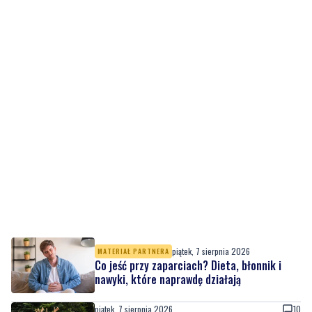
piątek, 7 sierpnia 2026
MATERIAŁ PARTNERA
Co jeść przy zaparciach? Dieta, błonnik i
nawyki, które naprawdę działają
piątek, 7 sierpnia 2026
10
Łosie coraz częściej pojawiają się na
Półwyspie Helskim. Burmistrz chce nowych
znaków drogowych