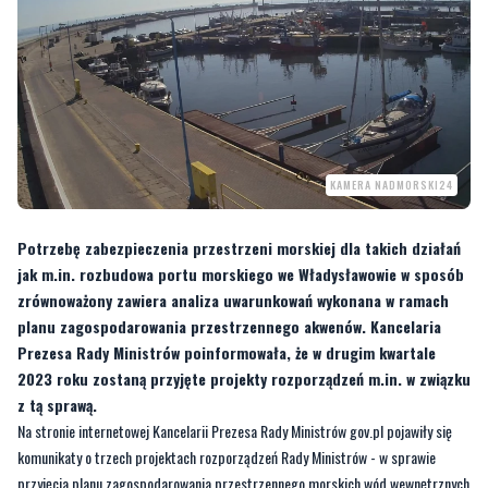
KAMERA NADMORSKI24
Potrzebę zabezpieczenia przestrzeni morskiej dla takich działań
jak m.in. rozbudowa portu morskiego we Władysławowie w sposób
zrównoważony zawiera analiza uwarunkowań wykonana w ramach
planu zagospodarowania przestrzennego akwenów. Kancelaria
Prezesa Rady Ministrów poinformowała, że w drugim kwartale
2023 roku zostaną przyjęte projekty rozporządzeń m.in. w związku
z tą sprawą.
Na stronie internetowej Kancelarii Prezesa Rady Ministrów gov.pl pojawiły się
komunikaty o trzech projektach rozporządzeń Rady Ministrów - w sprawie
przyjęcia planu zagospodarowania przestrzennego morskich wód wewnętrznych
-
portu morskiego w Gdyni
oraz planu zagospodarowania przestrzennego
akwenów
portu morskiego w Gdańsku i we Władysławowie
.
ZOBACZ TEŻ:
Wpuścili do rzeki tysiące młodych pstrągów