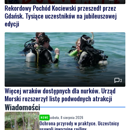
edycji
3
Więcej wraków dostępnych dla nurków. Urząd
Morski rozszerzył listę podwodnych atrakcji
Wiadomości
sobota, 8 sierpnia 2026
NOWE
Ochrona przyrody w praktyce. Uczestnicy
usuwali inwazyjne rośliny
sobota, 8 sierpnia 2026
NOWE
Ważna informacja dla kierowców! Zmiany w