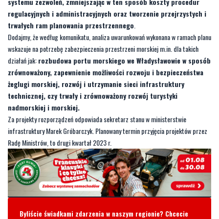
Dodajmy, że według komunikatu, analiza uwarunkowań wykonana w ramach planu
wskazuje na potrzebę zabezpieczenia przestrzeni morskiej m.in. dla takich
działań jak:
rozbudowa portu morskiego we Władysławowie w sposób
zrównoważony, zapewnienie możliwości rozwoju i bezpieczeństwa
żeglugi morskiej, rozwój i utrzymanie sieci infrastruktury
technicznej, czy trwały i zrównoważony rozwój turystyki
nadmorskiej i morskiej.
Za projekty rozporządzeń odpowiada sekretarz stanu w ministerstwie
infrastruktury Marek Gróbarczyk. Planowany termin przyjęcia projektów przez
Radę Ministrów, to drugi kwartał 2023 r.
Byliście świadkami zdarzenia w naszym regionie? Chcecie
aby nasza redakcja zajęła się jakimś tematem? Czekamy na
Wasze sygnały i informacje. Można kontaktować się z naszą
redakcją za pośrednictwem strony facebookowej i mailowo:
redakcja@nadmorski24.pl
Dyżurujemy także pod numerem