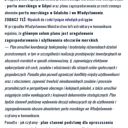
W przypadku Władysławowa Ministerstwo Infrastruktury w komunikacie
wyjaśnia, że
głównym celem planu jest uregulowanie
zagospodarowania i użytkowania obszarów morskich
.
—
Plan umożliwi koordynację funkcjonalną i terytorialną różnorodnych działań
przestrzennych, w tym w szczególności realizację przedsięwzięć inwestycyjnych na
obszarach morskich w sposób zrównoważony, tj. zapewniający efektywne
wykorzystanie ich cech, zasobów i właściwości dla różnych celów społecznych i
gospodarczych. Ponadto plan pozwoli ograniczyć konflikty między użytkownikami
oraz z otoczeniem, zapewnić trwałość nieodnawialnych zasobów i procesów
przyrodniczych w perspektywie obecnego i kolejnych pokoleń, a także umożliwi
osiągnięcie celów wynikających z krajowych dokumentów strategicznych. Plan
będzie stanowił podstawę wydawania decyzji odnoszących się do użytkowania i
zagospodarowania obszaru akwatorium portu morskiego we Władysławowie
-
czytamy w komunikacie.
Ponadto - jak czytamy -
plan stanowi podstawę dla uproszczenia
systemu zezwoleń, zmniejszając w ten sposób koszty procedur
regulacyjnych i administracyjnych oraz tworzenie przejrzystych i
trwałych ram planowania przestrzennego
.