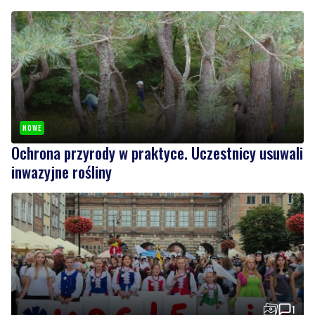
NOWE
Ochrona przyrody w praktyce. Uczestnicy usuwali
inwazyjne rośliny
1
Rekordowy Pochód Kociewski przeszedł przez
Gdańsk. Tysiące uczestników na jubileuszowej