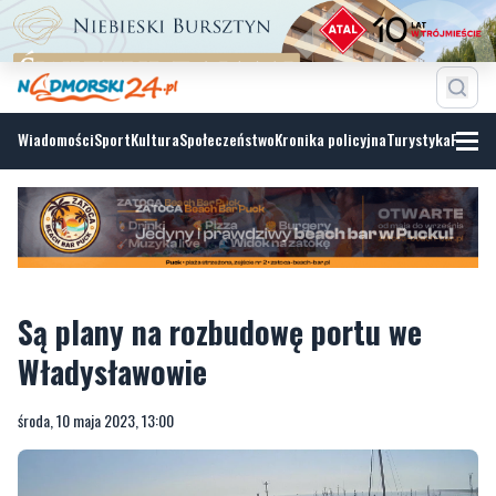
Wiadomości
Sport
Kultura
Społeczeństwo
Kronika policyjna
Turystyka
Fotoga
Są plany na rozbudowę portu we
Władysławowie
środa, 10 maja 2023, 13:00