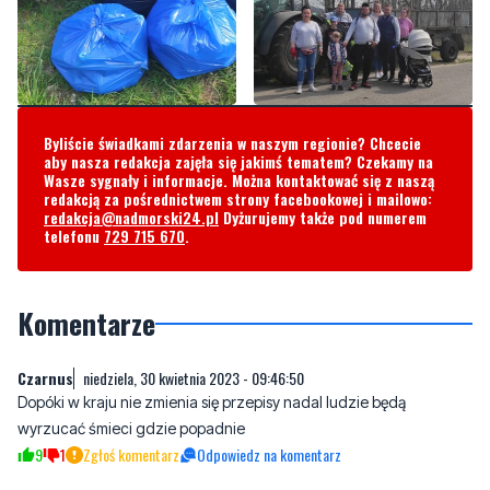
Byliście świadkami zdarzenia w naszym regionie? Chcecie
aby nasza redakcja zajęła się jakimś tematem? Czekamy na
Wasze sygnały i informacje. Można kontaktować się z naszą
redakcją za pośrednictwem strony facebookowej i mailowo:
redakcja@nadmorski24.pl
Dyżurujemy także pod numerem
telefonu
729 715 670
.
Komentarze
Czarnus
niedziela, 30 kwietnia 2023 - 09:46:50
Dopóki w kraju nie zmienia się przepisy nadal ludzie będą
wyrzucać śmieci gdzie popadnie
9
1
Zgłoś komentarz
Odpowiedz na komentarz