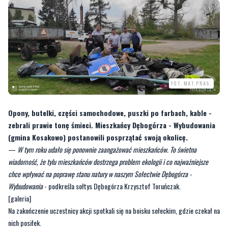
FOT. MAT.PRAS.
Opony, butelki, części samochodowe, puszki po farbach, kable -
zebrali prawie tonę śmieci. Mieszkańcy Dębogórza - Wybudowania
(gmina Kosakowo) postanowili posprzątać swoją okolicę.
—
W tym roku udało się ponownie zaangażować mieszkańców. To świetna
wiadomość, że tylu mieszkańców dostrzega problem ekologii i co najważniejsze
chce wpływać na poprawę stanu natury w naszym Sołectwie Dębogórza -
Wybudowania
- podkreśla sołtys Dębogórza Krzysztof Toruńczak.
[galeria]
Na zakończenie uczestnicy akcji spotkali się na boisku sołeckim, gdzie czekał na
nich posiłek.