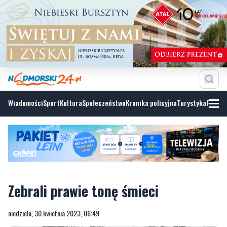
Wiadomości
Sport
Kultura
Społeczeństwo
Kronika policyjna
Turystyka
Fotoga
Zebrali prawie tonę śmieci
niedziela, 30 kwietnia 2023, 06:49