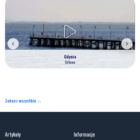
Gdynia
Orłowo
Zobacz wszystkie →
Artykuły
Informacje