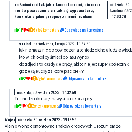
ze śmieciami tak jak z komentarzami, nie masz
niedziela, 30
nic do powiedzenia a i tak się wypowiadasz,
kwietnia 2023
konkretnie jakie przepisy zmienić, czekam
- 12:03:29
.
11
4
Zgłoś komentarz
Odpowiedz na komentarz
sasiad
poniedziałek, 1 maja 2023 - 10:27:30
jak nie masz nic do powiedzenia to siedź cicho a ludzie wied
kto w ich okolicy śmieci do lasu wynosi
do zdjęcia to każdy sie pręży jaki to nie jest super społecznik
gdzie są służby za które płacicie???
2
1
Zgłoś komentarz
Odpowiedz na komentarz
niedziela, 30 kwietnia 2023 - 17:32:50
Tu chodzi o kulturę, nawyki, a nie przepisy.
5
1
Zgłoś komentarz
Odpowiedz na komentarz
Wujek
niedziela, 30 kwietnia 2023 - 19:16:59
Ale nie wolno demontowac znaków drogowych... rozumiem że