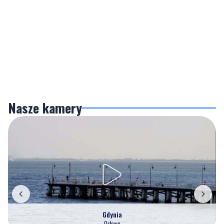
Nasze kamery
Gdynia
Orłowo