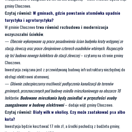
gminy Choczewo.
Czytaj również:
W gminach, gdzie powstanie atomówka upadnie
turystyka i agroturystyka?
W gminie Choczewo
trwa również rozbudowa i modernizacja
oczyszczalni ścieków
.
—
Obecnie wykonywane są prace posadowienia ścian budynku kraty wstępnej ze
stacją zlewczą oraz prace zbrojeniowe czterech osadników wtórnych. Rozpoczęła
się też budowa nowego kolektora do stacji zlewczej
– czytamy na stronie gminy
Choczewo.
Inwestycja związana jest z przewidywaną budową infrastruktury niezbędnej do
obsługi elektrowni atomowej.
—
Głównie zabezpieczamy możliwość podłączenia kanalizacji do terenów
gminnych, przeznaczonych pod budowę osiedla mieszkaniowego na obszarze 18
hektarów.
Budowane mieszkania będą zasiedlać w przyszłości osoby
zaangażowane w budowę elektrowni
– dodaje wójt gminy Choczewo.
Czytaj również:
Biały wilk w okolicy. Czy może zaatakować psa albo
kota?
Inwestycja będzie kosztować 17 mln zł, a środki pochodzą z budżetu gminy,