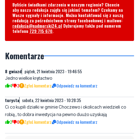
Byliście świadkami zdarzenia w naszym regionie? Chcecie
aby nasza redakcja zajęła się jakimś tematem? Czekamy na
Wasze sygnały i informacje. Można kontaktować się z naszą
redakcją za pośrednictwem strony facebookowej i mailowo:
redakcja@nadmorski24.pl
Dyżurujemy także pod numerem
telefonu
729 715 670
.
Komentarze
8 gwiazd
piątek, 21 kwietnia 2023 - 19:46:55
Jedno wielkie krętactwo
4
3
Zgłoś komentarz
Odpowiedz na komentarz
turysta
sobota, 22 kwietnia 2023 - 10:28:35
Ci co kupili działki w gminie Choczewo i okolicach wiedzieli co
robią , to dobra inwestycja na pewno duużo uzyskają
2
0
Zgłoś komentarz
Odpowiedz na komentarz