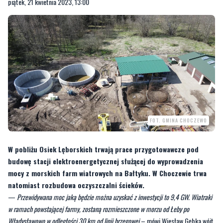
piątek, 21 kwietnia 2023, 13:00
FOT. GMINA CHOCZEWO
W pobliżu Osiek Lęborskich trwają prace przygotowawcze pod
budowę stacji elektroenergetycznej służącej do wyprowadzenia
mocy z morskich farm wiatrowych na Bałtyku. W Choczewie trwa
natomiast rozbudowa oczyszczalni ścieków.
—
Przewidywana moc jaką będzie można uzyskać z inwestycji to 9,4 GW. Wiatraki
w ramach powstającej farmy, zostaną rozmieszczone w morzu od Łeby po
Władysławowo w odległości 30 km od linii brzegowej
– mówi Wiesław Gębka wójt