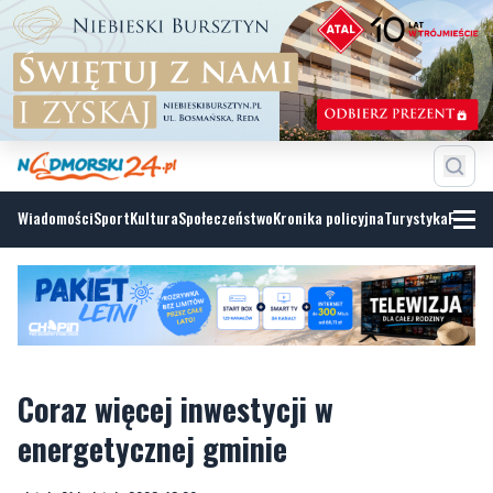
Wiadomości
Sport
Kultura
Społeczeństwo
Kronika policyjna
Turystyka
Fotoga
Coraz więcej inwestycji w
energetycznej gminie