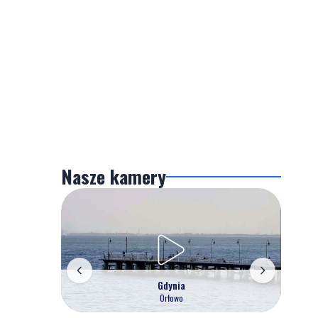
Nasze kamery
Gdynia
Orłowo