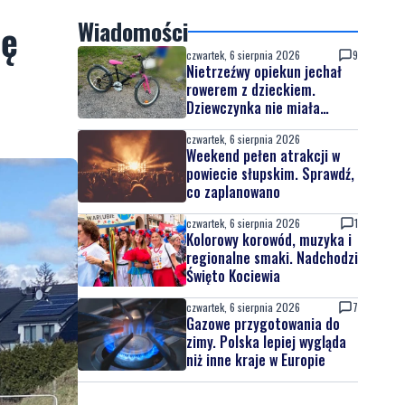
ię
Wiadomości
czwartek, 6 sierpnia 2026
9
Nietrzeźwy opiekun jechał
rowerem z dzieckiem.
Dziewczynka nie miała
kasku
czwartek, 6 sierpnia 2026
Weekend pełen atrakcji w
powiecie słupskim. Sprawdź,
co zaplanowano
czwartek, 6 sierpnia 2026
1
Kolorowy korowód, muzyka i
regionalne smaki. Nadchodzi
Święto Kociewia
czwartek, 6 sierpnia 2026
7
Gazowe przygotowania do
zimy. Polska lepiej wygląda
niż inne kraje w Europie