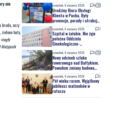
ry nie
czwartek, 6 sierpnia 2026
4
Urodziny Biura Obsługi
Klienta w Pucku. Były
promocje, porady i atrakcje
a broda, oczy
dla najmłodszych
czwartek, 6 sierpnia 2026
7
 zielone buty.
Szpital w żałobie. Nie żyje
położna Oddziału
e mogły
Ginekologiczno-
d Matyjasik
Położniczego
czwartek, 6 sierpnia 2026
2
Nowy odcinek szlaku
rowerowego nad Bałtykiem.
Powodem zmiany budowa
elektrowni jądrowej
czwartek, 6 sierpnia 2026
2
Pół wieku razem. Wyjątkowy
jubileusz małżonków w
ratuszu