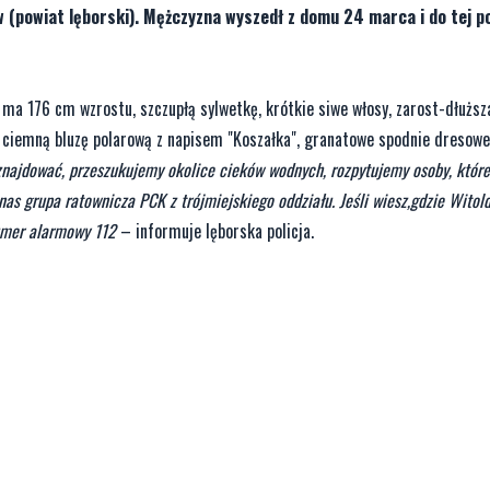
 (powiat lęborski). Mężczyzna wyszedł z domu 24 marca i do tej po
ma 176 cm wzrostu, szczupłą sylwetkę, krótkie siwe włosy, zarost-dłuższ
w ciemną bluzę polarową z napisem "Koszałka", granatowe spodnie dresowe,
najdować, przeszukujemy okolice cieków wodnych, rozpytujemy osoby, któr
as grupa ratownicza PCK z trójmiejskiego oddziału. Jeśli wiesz,gdzie Witol
umer alarmowy 112
– informuje lęborska policja.