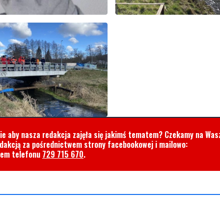
cie aby nasza redakcja zajęła się jakimś tematem? Czekamy na Was
edakcją za pośrednictwem strony facebookowej i mailowo:
rem telefonu
729 715 670
.