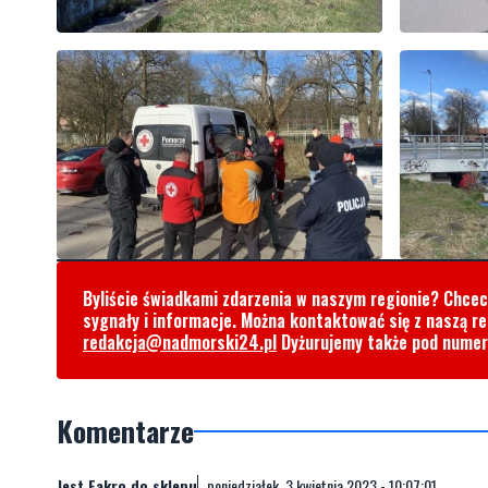
Byliście świadkami zdarzenia w naszym regionie? Chce
sygnały i informacje. Można kontaktować się z naszą r
redakcja@nadmorski24.pl
Dyżurujemy także pod nume
Komentarze
Jest Fakro,do sklepu
poniedziałek, 3 kwietnia 2023 - 10:07:01