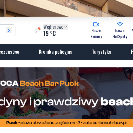
Wejherowo
Nasze
Nasze
o
19
C
kamery
HotSpoty
eczeństwo
Kronika policyjna
Turystyka
F