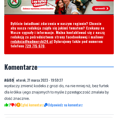
Byliście świadkami zdarzenia w naszym regionie? Chcecie
aby nasza redakcja zajęła się jakimś tematem? Czekamy na
Wasze sygnały i informacje. Można kontaktować się z naszą
redakcją za pośrednictwem strony facebookowej i mailowo:
redakcja@nadmorski24.pl
Dyżurujemy także pod numerem
telefonu
729 715 670
.
Komentarze
AGi59
wtorek, 21 marca 2023 - 19:59:27
wystaczy zmienić kodeks z grozi do, na nie mniej niż, bez furtek
dla królika i jego znajomych to myśle ż pzestępczość zmalała by
dość znacznie.
2
0
Zgłoś komentarz
Odpowiedz na komentarz
Napisz swój komentarz