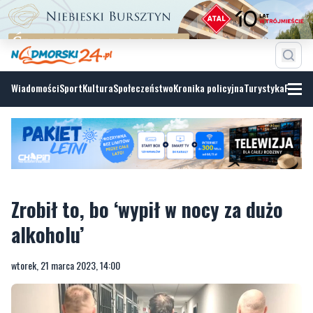
Wiadomości
Sport
Kultura
Społeczeństwo
Kronika policyjna
Turystyka
Fotoga
Zrobił to, bo ‘wypił w nocy za dużo
alkoholu’
wtorek, 21 marca 2023, 14:00