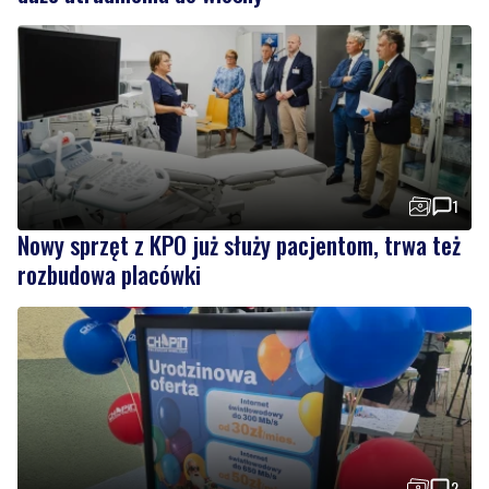
1
Nowy sprzęt z KPO już służy pacjentom, trwa też
rozbudowa placówki
2
Urodziny Biura Obsługi Klienta w Pucku. Były
promocje, porady i atrakcje dla najmłodszych