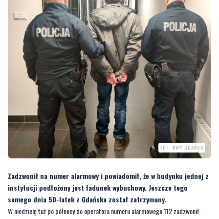
FOT. KWP GDAŃSK
Zadzwonił na numer alarmowy i powiadomił, że w budynku jednej z
instytucji podłożony jest ładunek wybuchowy. Jeszcze tego
samego dnia 50-latek z Gdańska został zatrzymany.
W niedzielę tuż po północy do operatora numeru alarmowego 112 zadzwonił
mężczyzna i powiedział, że w budynku jednej z gdańskich instytucji jest
podłożony ładunek wybuchowy. Na miejsce pojechali policjanci.
—
Po dokładnym sprawdzeniu budynku i pobliskiego terenu okazało się, że alarm o