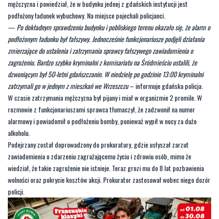
podłożonym ładunku był fałszywy. Jednocześnie funkcjonariusze podjęli działania
zmierzające do ustalenia i zatrzymania sprawcy fałszywego zawiadomienia o
zagrożeniu. Bardzo szybko kryminalni z komisariatu na Śródmieściu ustalili, że
dzwoniącym był 50-letni gdańszczanin. W niedzielę po godzinie 13:00 kryminalni
zatrzymali go w jednym z mieszkań we Wrzeszczu
– informuje gdańska policja.
W czasie zatrzymania mężczyzna był pijany i miał w organizmie 2 promile. W
rozmowie z funkcjonariuszami sprawca tłumaczył, że zadzwonił na numer
alarmowy i powiadomił o podłożeniu bomby, ponieważ wypił w nocy za dużo
alkoholu.
Podejrzany został doprowadzony do prokuratury, gdzie usłyszał zarzut
zawiadomienia o zdarzeniu zagrażającemu życiu i zdrowiu osób, mimo że
wiedział, że takie zagrożenie nie istnieje. Teraz grozi mu do 8 lat pozbawienia
wolności oraz pokrycie kosztów akcji. Prokurator zastosował wobec niego dozór
policji.