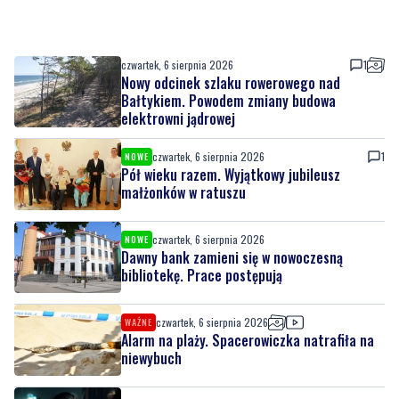
Nowy odcinek szlaku rowerowego nad
Bałtykiem. Powodem zmiany budowa
elektrowni jądrowej
czwartek, 6 sierpnia 2026
1
NOWE
Pół wieku razem. Wyjątkowy jubileusz
małżonków w ratuszu
czwartek, 6 sierpnia 2026
NOWE
Dawny bank zamieni się w nowoczesną
bibliotekę. Prace postępują
czwartek, 6 sierpnia 2026
WAŻNE
Alarm na plaży. Spacerowiczka natrafiła na
niewybuch
czwartek, 6 sierpnia 2026
Adamczycha wróciła na mały ekran. W '1670'
ponownie widzimy aktorkę z Gdyni