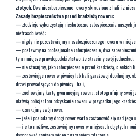
złotych
. Dwa niezabezpieczone rowery skradziono z hali i z nie
Zasady bezpieczeństwa przed kradzieżą roweru:
— złodzieje wykorzystują nieskuteczne zabezpieczenia naszych je
niefrasobliwość;
— nigdy nie pozostawiajmy niezabezpieczonego roweru w miejs
— postawmy na profesjonalne zabezpieczenie, dwa zabezpieczenia 
tym mniejsze prawdopodobieństwo, że stracimy swój jednoślad;
— nie stosujmy, jako zabezpieczenie przed kradzieżą, cienkich l
— zostawiając rower w piwnicy lub hali garażowej dopilnujmy, a
drzwi prowadzących do piwnicy i hali,
— zachowajmy kartę gwarancyjną roweru, sfotografujmy swój jed
ułatwią policjantom odzyskanie roweru w przypadku jego kradzież
— oznakujmy swój rower,
— jeżeli posiadamy drogi rower warto zastanowić się nad jego u
— ile to możliwe, zostawiajmy rower w miejscach objętych monit
dysponować zapisem wideo z nagraniem zdarzenia.