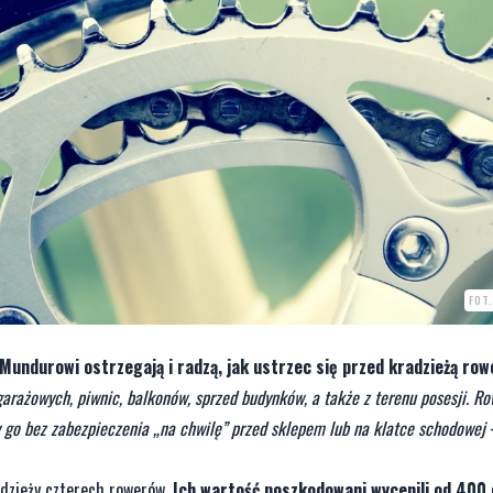
FOT
Mundurowi ostrzegają i radzą, jak ustrzec się przed kradzieżą row
 garażowych, piwnic, balkonów, sprzed budynków, a także z terenu posesji. R
y go bez zabezpieczenia „na chwilę” przed sklepem lub na klatce schodowej
adzieży czterech rowerów.
Ich wartość poszkodowani wycenili od 400