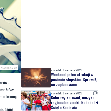
. PIXABAY.COM
czwartek, 6 sierpnia 2026
Weekend pełen atrakcji w
powiecie słupskim. Sprawdź,
erów.
co zaplanowano
ower łatwo
czwartek, 6 sierpnia 2026
1
– informują
Kolorowy korowód, muzyka i
regionalne smaki. Nadchodzi
Święto Kociewia
 do 6000