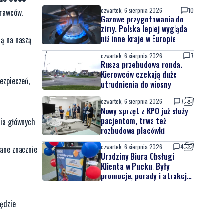
czwartek, 6 sierpnia 2026
10
prawców.
Gazowe przygotowania do
zimy. Polska lepiej wygląda
niż inne kraje w Europie
ją na naszą
czwartek, 6 sierpnia 2026
7
Rusza przebudowa ronda.
Kierowców czekają duże
ezpieczeń,
utrudnienia do wiosny
czwartek, 6 sierpnia 2026
7
Nowy sprzęt z KPO już służy
pacjentom, trwa też
nia głównych
rozbudowa placówki
czwartek, 6 sierpnia 2026
4
ane znacznie
Urodziny Biura Obsługi
Klienta w Pucku. Były
promocje, porady i atrakcje
dla najmłodszych
będzie