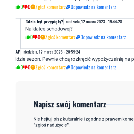
0
0
Zgłoś komentarz
Odpowiedz na komentarz
Gdzie był przypięty?
niedziela, 12 marca 2023 - 19:44:28
Na klatce schodowej?
0
0
Zgłoś komentarz
Odpowiedz na komentarz
AP
niedziela, 12 marca 2023 - 20:59:24
Idzie sezon. Pewnie chcą rozkręcić wypożyczalnię na p
0
0
Zgłoś komentarz
Odpowiedz na komentarz
Napisz swój komentarz
Nie hejtuj, pisz kulturalnie i zgodne z prawem komen
"zgłoś nadużycie".