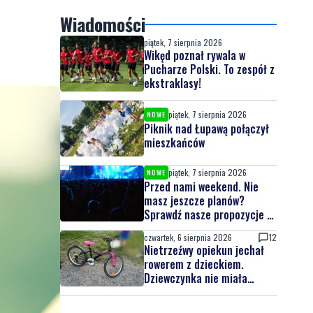
Wiadomości
piątek, 7 sierpnia 2026
Wikęd poznał rywala w
Pucharze Polski. To zespół z
ekstraklasy!
piątek, 7 sierpnia 2026
NOWE
Piknik nad Łupawą połączył
mieszkańców
piątek, 7 sierpnia 2026
NOWE
Przed nami weekend. Nie
masz jeszcze planów?
Sprawdź nasze propozycje w
powiecie wejherowskim i
czwartek, 6 sierpnia 2026
12
puckim
Nietrzeźwy opiekun jechał
rowerem z dzieckiem.
Dziewczynka nie miała
kasku