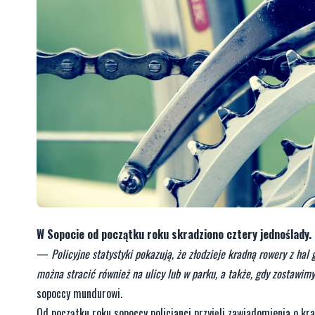
W Sopocie od początku roku skradziono cztery jednoślady. 
—
Policyjne statystyki pokazują, że złodzieje kradną rowery z hal
można stracić również na ulicy lub w parku, a także, gdy zostawim
sopoccy mundurowi.
Od początku roku sopoccy policjanci przyjęli zawiadomienia o kr