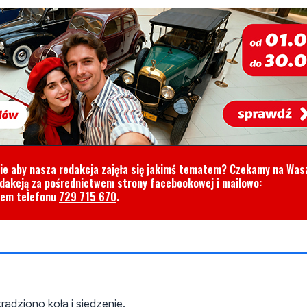
cie aby nasza redakcja zajęła się jakimś tematem? Czekamy na Was
edakcją za pośrednictwem strony facebookowej i mailowo:
rem telefonu
729 715 670
.
kradziono koła i siedzenie.