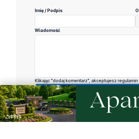
Imię / Podpis
O
Wiadomość
Klikając "dodaj komentarz", akceptujesz regulamin 
Podziel się tym artkułem z innymi: