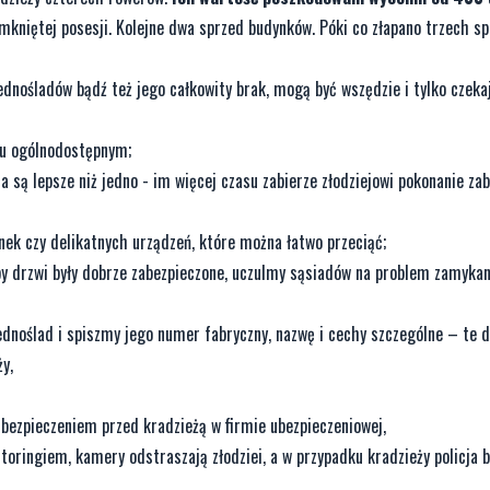
zamkniętej posesji. Kolejne dwa sprzed budynków. Póki co złapano trzech s
dnośladów bądź też jego całkowity brak, mogą być wszędzie i tylko czeka
cu ogólnodostępnym;
są lepsze niż jedno - im więcej czasu zabierze złodziejowi pokonanie zab
inek czy delikatnych urządzeń, które można łatwo przeciąć;
by drzwi były dobrze zabezpieczone, uczulmy sąsiadów na problem zamyka
noślad i spiszmy jego numer fabryczny, nazwę i cechy szczególne – te d
y,
bezpieczeniem przed kradzieżą w firmie ubezpieczeniowej,
oringiem, kamery odstraszają złodziei, a w przypadku kradzieży policja 