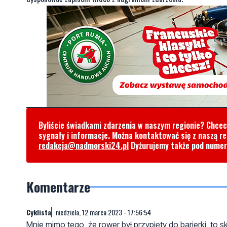
Byliście świadkami zdarzenia w naszym regionie? Chce
sygnały i informacje. Można kontaktować się z naszą r
redakcja@nadmorski24.pl
Dyżurujemy także pod nume
Komentarze
Cyklista
niedziela, 12 marca 2023 - 17:56:54
Mnie mimo tego, że rower był przypięty do barierki, to s