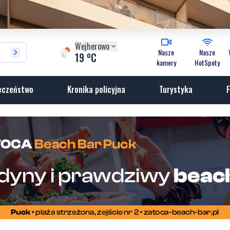
Wejherowo
Nasze
Nasze
o
19
C
kamery
HotSpoty
eczeństwo
Kronika policyjna
Turystyka
F