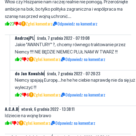
Włosi czy Hiszpanie nam raczej realnie nie pomogą. Przerośnięte
ambicje na bok, bo tylko polityka zagraniczna i wspólpraca ma
szansę nas przed wojną uchronić...
23
4
Zgłoś komentarz
Odpowiedz na komentarz
AndrzejPL
środa, 7 grudnia 2022 - 07:19:08
Jakie "AWANTURY" ?, chcemy równego traktowanie przez
Niemcy !!!! NIE BĘDZIE NIEMIEC PLUŁ NAM W TWARZ !!!
2
2
Zgłoś komentarz
Odpowiedz na komentarz
do Jan Kowalski
środa, 7 grudnia 2022 - 07:20:23
Niemcy spajają Europę...he he he ciebie naprawdę nie da się już
wyleczyć !!!
2
6
Zgłoś komentarz
Odpowiedz na komentarz
A.C.A.B
wtorek, 6 grudnia 2022 - 13:38:11
Idziecie na wojnę brawo
4
2
Zgłoś komentarz
Odpowiedz na komentarz