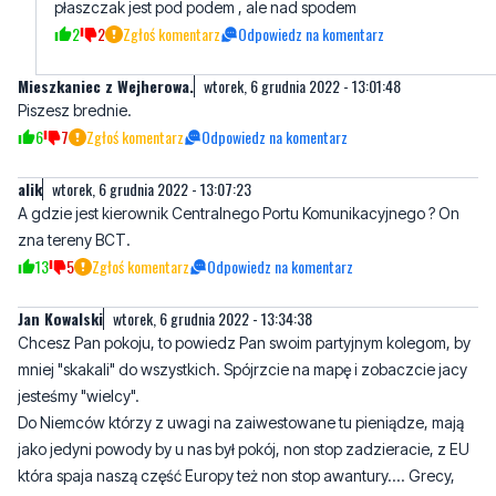
płaszczak jest pod podem , ale nad spodem
2
2
Zgłoś komentarz
Odpowiedz na komentarz
Mieszkaniec z Wejherowa.
wtorek, 6 grudnia 2022 - 13:01:48
Piszesz brednie.
6
7
Zgłoś komentarz
Odpowiedz na komentarz
alik
wtorek, 6 grudnia 2022 - 13:07:23
A gdzie jest kierownik Centralnego Portu Komunikacyjnego ? On
zna tereny BCT.
13
5
Zgłoś komentarz
Odpowiedz na komentarz
Jan Kowalski
wtorek, 6 grudnia 2022 - 13:34:38
Chcesz Pan pokoju, to powiedz Pan swoim partyjnym kolegom, by
mniej "skakali" do wszystkich. Spójrzcie na mapę i zobaczcie jacy
jesteśmy "wielcy".
Do Niemców którzy z uwagi na zaiwestowane tu pieniądze, mają
jako jedyni powody by u nas był pokój, non stop zadzieracie, z EU
która spaja naszą część Europy też non stop awantury.... Grecy,