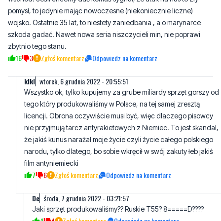
pomysł, to jedynie mając nowoczesne (niekoniecznie liczne)
wojsko. Ostatnie 35 lat, to niestety zaniedbania , a o marynarce
szkoda gadać. Nawet nowa seria niszczycieli min, nie poprawi
zbytnio tego stanu.
16
3
Zgłoś komentarz
Odpowiedz na komentarz
klkl
wtorek, 6 grudnia 2022 - 20:55:51
Wszystko ok, tylko kupujemy za grube miliardy sprzęt gorszy od
tego który produkowaliśmy w Polsce, na tej samej zresztą
licencji. Obrona oczywiście musi być, więc dlaczego pisowcy
nie przyjmują tarcz antyrakietowych z Niemiec. To jest skandal,
że jakiś kunus narażał moje życie czyli życie całego polskiego
narodu, tylko dlatego, bo sobie wkręcił w swój zakuty łeb jakiś
film antyniemiecki
7
6
Zgłoś komentarz
Odpowiedz na komentarz
De
środa, 7 grudnia 2022 - 03:21:57
Jaki sprzęt produkowaliśmy?? Ruskie T55? 8=====D????
4
4
Zgłoś komentarz
Odpowiedz na komentarz