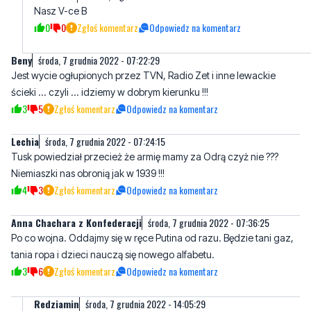
Nasz V-ce B
0
0
Zgłoś komentarz
Odpowiedz na komentarz
Beny
środa, 7 grudnia 2022 - 07:22:29
Jest wycie ogłupionych przez TVN, Radio Zet i inne lewackie
ścieki ... czyli ... idziemy w dobrym kierunku !!!
3
5
Zgłoś komentarz
Odpowiedz na komentarz
Lechia
środa, 7 grudnia 2022 - 07:24:15
Tusk powiedział przecież że armię mamy za Odrą czyż nie ???
Niemiaszki nas obronią jak w 1939 !!!
4
3
Zgłoś komentarz
Odpowiedz na komentarz
Anna Chachara z Konfederacji
środa, 7 grudnia 2022 - 07:36:25
Po co wojna. Oddajmy się w ręce Putina od razu. Będzie tani gaz,
tania ropa i dzieci nauczą się nowego alfabetu.
3
6
Zgłoś komentarz
Odpowiedz na komentarz
Redziamin
środa, 7 grudnia 2022 - 14:05:29