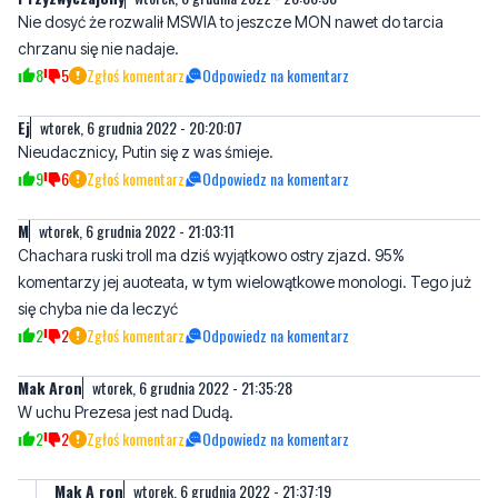
Nie dosyć że rozwalił MSWIA to jeszcze MON nawet do tarcia
chrzanu się nie nadaje.
8
5
Zgłoś komentarz
Odpowiedz na komentarz
Ej
wtorek, 6 grudnia 2022 - 20:20:07
Nieudacznicy, Putin się z was śmieje.
9
6
Zgłoś komentarz
Odpowiedz na komentarz
M
wtorek, 6 grudnia 2022 - 21:03:11
Chachara ruski troll ma dziś wyjątkowo ostry zjazd. 95%
komentarzy jej auoteata, w tym wielowątkowe monologi. Tego już
się chyba nie da leczyć
2
2
Zgłoś komentarz
Odpowiedz na komentarz
Mak Aron
wtorek, 6 grudnia 2022 - 21:35:28
W uchu Prezesa jest nad Dudą.
2
2
Zgłoś komentarz
Odpowiedz na komentarz
Mak A ron
wtorek, 6 grudnia 2022 - 21:37:19