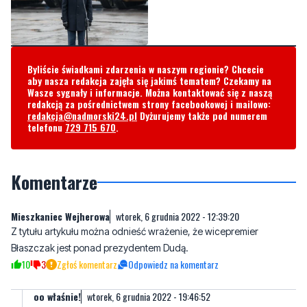
Byliście świadkami zdarzenia w naszym regionie? Chcecie
aby nasza redakcja zajęła się jakimś tematem? Czekamy na
Wasze sygnały i informacje. Można kontaktować się z naszą
redakcją za pośrednictwem strony facebookowej i mailowo:
redakcja@nadmorski24.pl
Dyżurujemy także pod numerem
telefonu
729 715 670
.
Komentarze
Mieszkaniec Wejherowa
wtorek, 6 grudnia 2022 - 12:39:20
Z tytułu artykułu można odnieść wrażenie, że wicepremier
Błaszczak jest ponad prezydentem Dudą.
10
3
Zgłoś komentarz
Odpowiedz na komentarz
oo właśnie!
wtorek, 6 grudnia 2022 - 19:46:52