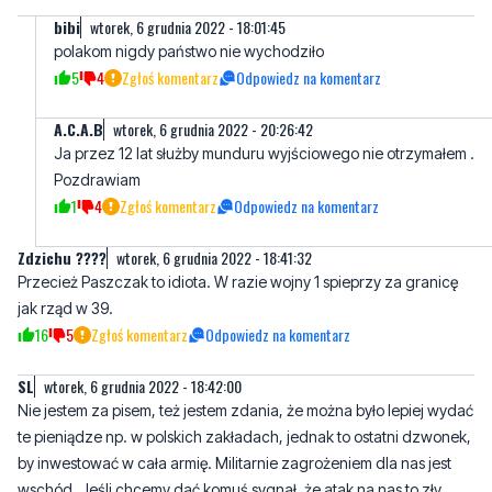
bibi
wtorek, 6 grudnia 2022 - 18:01:45
polakom nigdy państwo nie wychodziło
5
4
Zgłoś komentarz
Odpowiedz na komentarz
A.C.A.B
wtorek, 6 grudnia 2022 - 20:26:42
Ja przez 12 lat służby munduru wyjściowego nie otrzymałem .
Pozdrawiam
1
4
Zgłoś komentarz
Odpowiedz na komentarz
Zdzichu ????
wtorek, 6 grudnia 2022 - 18:41:32
Przecież Paszczak to idiota. W razie wojny 1 spieprzy za granicę
jak rząd w 39.
16
5
Zgłoś komentarz
Odpowiedz na komentarz
SL
wtorek, 6 grudnia 2022 - 18:42:00
Nie jestem za pisem, też jestem zdania, że można było lepiej wydać
te pieniądze np. w polskich zakładach, jednak to ostatni dzwonek,
by inwestować w cała armię. Militarnie zagrożeniem dla nas jest
wschód. Jeśli chcemy dać komuś sygnał, że atak na nas to zły