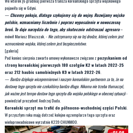
We wtorek (6 grudnia) pierwsza transza koreańskiego sprzętu wojskowego
pojawiła się w Gdyni.
—
Chcemy pokoju, dlatego szykujemy się do wojny. Rozwijamy wojsko
polskie, wzmacniamy liczebnie i poprzez wyposażenie w nowoczesną
broń. To daje narzędzia do tego, aby skutecznie odstraszać agresora
–
mówił Mariusz Błaszczak. -
Nie zatrzymamy się na tej drodze, której celem jest
wzmocnienie wojska, której celem jest bezpieczeństwo
.
[galeria]
Pod koniec sierpnia zawarto umowy wykonawcze związane z
pozyskaniem od
strony koreańskiej pierwszych 180 czołgów K2 w latach 2022-25
oraz 212 haubic samobieżnych K9 w latach 2022-26
.
—
Bardzo dziękuje wicepremierowi i naszym koreańskim partnerom za to, że na
dostawę tego sprzętu nie czekaliśmy bardzo długo. Nikomu nie trzeba tłumaczyć,
jak ważne jest tempo dostaw tego sprzętu dla wojska polskiego w obecnej sytuacji
-
powiedział prezydent Andrzej Duda.
Koreański sprzęt ma trafić do północno-wschodniej części Polski
.
W przyszłym roku mają dotrzeć kolejne egzemplarze tego sprzętu oraz
wieloprowadnicowe wyrzutnie K239 CHUNMOO.