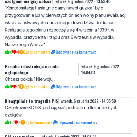
czołgiem wielgiej wolsce!
wtorek, 6 grudnia 2022 - 13:53:40
"Kompromitacją hasła „nie damy nawet guzika” było
przygotowanie już w pierwszych dniach wojny planu ewakuacji
władz państwowych i naczelnego dowództwa do Rumunii.
Realizacja tego planu rozpoczęła się 4 września 1939 r. w
wypadku prezydenta i rządu oraz 6 września w wypadku
Naczelnego Wodza"
4
4
Zgłoś komentarz
Odpowiedz na komentarz
Parodia i destrukcja narodu
wtorek, 6 grudnia 2022 -
ogłupiałego.
14:04:04
Chcesz pokoju? Nie wojuj.
9
7
Zgłoś komentarz
Odpowiedz na komentarz
Niewątpliwie to tragedia PiS
wtorek, 6 grudnia 2022 - 14:05:50
Członkowie KC PiS, próbują siać postrach na tle tandetnych
czołgów.
13
8
Zgłoś komentarz
Odpowiedz na komentarz
Cóż rzec można....
wtorek, 6 grudnia 2022 - 14:06:27