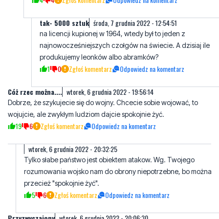
tak- 5000 sztuk
środa, 7 grudnia 2022 - 12:54:51
na licencji kupionej w 1964, wtedy był to jeden z
najnowocześniejszych czołgów na świecie. A dzisiaj ile
produkujemy leonków albo abramków?
1
0
Zgłoś komentarz
Odpowiedz na komentarz
Cóż rzec można....
wtorek, 6 grudnia 2022 - 19:56:14
Dobrze, że szykujecie się do wojny. Chcecie sobie wojować, to
wojujcie, ale zwykłym ludziom dajcie spokojnie żyć.
19
6
Zgłoś komentarz
Odpowiedz na komentarz
wtorek, 6 grudnia 2022 - 20:32:25
Tylko słabe państwo jest obiektem atakow. Wg. Twojego
rozumowania wojsko nam do obrony niepotrzebne, bo można
przecież "spokojnie żyć".
5
6
Zgłoś komentarz
Odpowiedz na komentarz
Przyzwyczajony
wtorek, 6 grudnia 2022 - 20:06:30