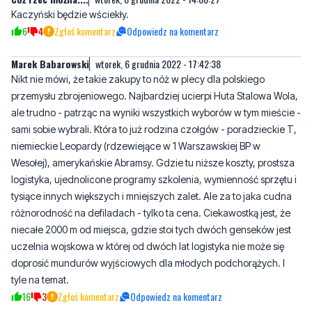
Kaczyński będzie wściekły.
6
4
Zgłoś komentarz
Odpowiedz na komentarz
Marek Babarowski
wtorek, 6 grudnia 2022 - 17:42:38
Nikt nie mówi, że takie zakupy to nóż w plecy dla polskiego
przemysłu zbrojeniowego. Najbardziej ucierpi Huta Stalowa Wola,
ale trudno - patrząc na wyniki wszystkich wyborów w tym mieście -
sami sobie wybrali. Która to już rodzina czołgów - poradzieckie T,
niemieckie Leopardy (rdzewiejące w 1 Warszawskiej BP w
Wesołej), amerykańskie Abramsy. Gdzie tu niższe koszty, prostsza
logistyka, ujednolicone programy szkolenia, wymienność sprzętu i
tysiące innych większych i mniejszych zalet. Ale za to jaka cudna
różnorodność na defiladach - tylko ta cena. Ciekawostką jest, że
niecałe 2000 m od miejsca, gdzie stoi tych dwóch genseków jest
uczelnia wojskowa w której od dwóch lat logistyka nie może się
doprosić mundurów wyjściowych dla młodych podchorążych. I
tyle na temat.
16
3
Zgłoś komentarz
Odpowiedz na komentarz