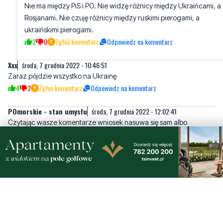
Nie ma między PiS i PO. Nie widzę różnicy między Ukraińcami, a
Rosjanami. Nie czuję różnicy między ruskimi pierogami, a
ukraińskimi pierogami.
2
0
Zgłoś komentarz
Odpowiedz na komentarz
Xxx
środa, 7 grudnia 2022 - 10:46:51
Zaraz pójdzie wszystko na Ukrainę
4
2
Zgłoś komentarz
Odpowiedz na komentarz
POmorskie - stan umysłu
środa, 7 grudnia 2022 - 12:02:41
Czytając wasze komentarze wniosek nasuwa się sam albo
jesteście psycholami albo bolszewikami !
1
1
Zgłoś komentarz
Odpowiedz na komentarz
generalpisimus
środa, 7 grudnia 2022 - 12:33:25
eeeeyyyyyyy auuuuuuu undo undo wrrrrr rrrrrrrr undo wrrrrrr
aeeeyyyyyyeeee
0
0
Zgłoś komentarz
Odpowiedz na komentarz