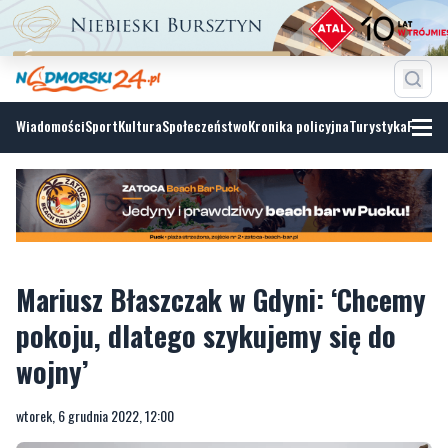
Wiadomości
Sport
Kultura
Społeczeństwo
Kronika policyjna
Turystyka
Fotoga
Mariusz Błaszczak w Gdyni: ‘Chcemy
pokoju, dlatego szykujemy się do
wojny’
wtorek, 6 grudnia 2022, 12:00