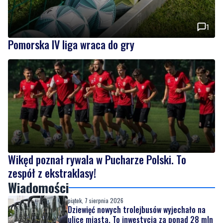
1
Pomorska IV liga wraca do gry
Wikęd poznał rywala w Pucharze Polski. To
zespół z ekstraklasy!
Wiadomości
piątek, 7 sierpnia 2026
Dziewięć nowych trolejbusów wyjechało na
ulice miasta. To inwestycja za ponad 28 mln