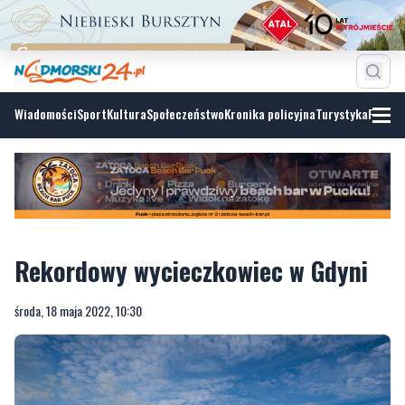
Wiadomości
Sport
Kultura
Społeczeństwo
Kronika policyjna
Turystyka
Fotoga
Rekordowy wycieczkowiec w Gdyni
środa, 18 maja 2022, 10:30