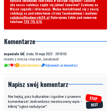
Byliście świadkami zdarzenia w naszym regionie? Chcecie
aby nasza redakcja zajęła się jakimś tematem? Czekamy na
Wasze sygnały i informacje. Można kontaktować się z naszą
redakcją za pośrednictwem strony facebookowej i mailowo:
redakcja@nadmorski24.pl
Dyżurujemy także pod numerem
telefonu
729 715 670
.
Komentarze
wspaniałe GA
środa, 18 maja 2022 - 20:10:55
miasto z morza i marzeń, światowe!
2
3
Zgłoś komentarz
Odpowiedz na komentarz
Napisz swój komentarz
Nie hejtuj, pisz kulturalnie i zgodne z prawem
komentarze! Jeśli widzisz niestosowny wpis -
kliknij "zgłoś nadużycie".