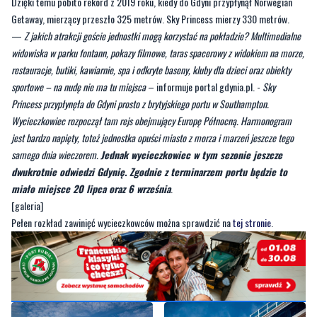
Dzięki temu pobito rekord z 2019 roku, kiedy do Gdyni przypłynął Norwegian
Getaway, mierzący przeszło 325 metrów. Sky Princess mierzy 330 metrów.
—
Z jakich atrakcji goście jednostki mogą korzystać na pokładzie? Multimedialne
widowiska w parku fontann, pokazy filmowe, taras spacerowy z widokiem na morze,
restauracje, butiki, kawiarnie, spa i odkryte baseny, kluby dla dzieci oraz obiekty
sportowe – na nudę nie ma tu miejsca
– informuje portal gdynia.pl. -
Sky
Princess przypłynęła do Gdyni prosto z brytyjskiego portu w Southampton.
Wycieczkowiec rozpoczął tam rejs obejmujący Europę Północną. Harmonogram
jest bardzo napięty, toteż jednostka opuści miasto z morza i marzeń jeszcze tego
samego dnia wieczorem.
Jednak wycieczkowiec w tym sezonie jeszcze
dwukrotnie odwiedzi Gdynię. Zgodnie z terminarzem portu będzie to
miało miejsce 20 lipca oraz 6 września
.
[galeria]
Pełen rozkład zawinięć wycieczkowców można sprawdzić na
tej stronie
.