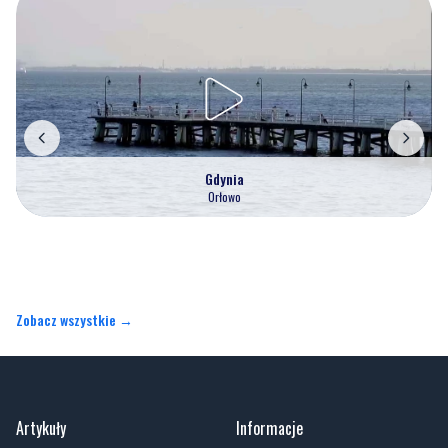
Gdynia
Orłowo
Zobacz wszystkie →
Artykuły
Informacje