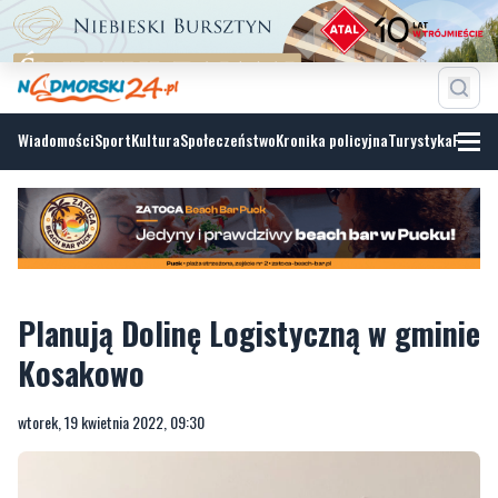
Wiadomości
Sport
Kultura
Społeczeństwo
Kronika policyjna
Turystyka
Fotoga
Planują Dolinę Logistyczną w gminie
Kosakowo
wtorek, 19 kwietnia 2022, 09:30