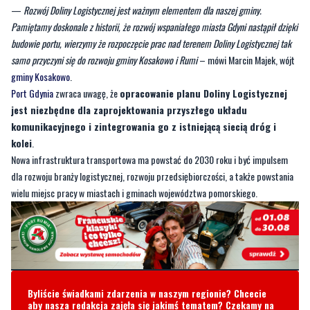
—
Rozwój Doliny Logistycznej jest ważnym elementem dla naszej gminy.
Pamiętamy doskonale z historii, że rozwój wspaniałego miasta Gdyni nastąpił dzięki
budowie portu, wierzymy że rozpoczęcie prac nad terenem Doliny Logistycznej tak
samo przyczyni się do rozwoju gminy Kosakowo i Rumi
– mówi Marcin Majek, wójt
gminy Kosakowo
.
Port Gdynia
zwraca uwagę, że
opracowanie planu Doliny Logistycznej
jest niezbędne dla zaprojektowania przyszłego układu
komunikacyjnego i zintegrowania go z istniejącą siecią dróg i
kolei
.
Nowa infrastruktura transportowa ma powstać do 2030 roku i być impulsem
dla rozwoju branży logistycznej, rozwoju przedsiębiorczości, a także powstania
wielu miejsc pracy w miastach i gminach województwa pomorskiego.
Byliście świadkami zdarzenia w naszym regionie? Chcecie
aby nasza redakcja zajęła się jakimś tematem? Czekamy na