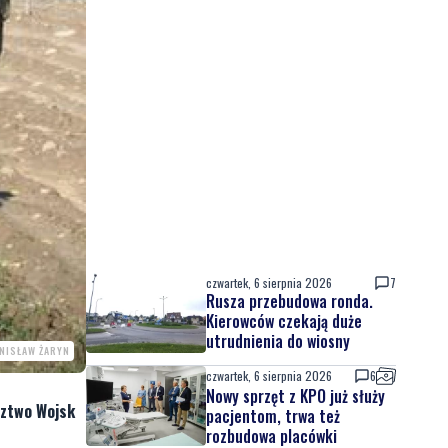
czwartek, 6 sierpnia 2026
7
Rusza przebudowa ronda.
Kierowców czekają duże
utrudnienia do wiosny
ANISŁAW ŻARYN
czwartek, 6 sierpnia 2026
6
Nowy sprzęt z KPO już służy
dztwo Wojsk
pacjentom, trwa też
rozbudowa placówki