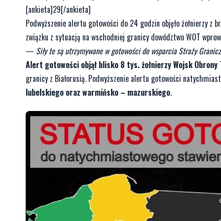
[ankieta]29[/ankieta]
Podwyższenie alertu gotowości do 24 godzin objęło żołnierzy z
związku z sytuacją na wschodniej granicy dowództwo WOT wprowa
—
Siły te są utrzymywane w gotowości do wsparcia Straży Graniczn
Alert gotowości objął blisko 8 tys. żołnierzy Wojsk Obrony 
granicy z Białorusią. Podwyższenie alertu gotowości natychmias
lubelskiego oraz warmińsko – mazurskiego
.