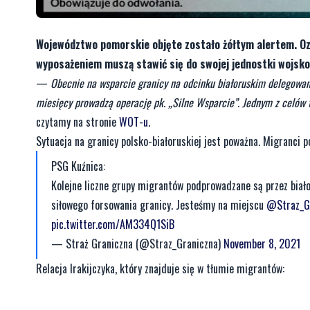
Województwo pomorskie objęte zostało żółtym alertem. Ozn
wyposażeniem muszą stawić się do swojej jednostki wojsk
—
Obecnie na wsparcie granicy na odcinku białoruskim delegowany
miesięcy prowadzą operację pk. „Silne Wsparcie”. Jednym z celów te
czytamy na stronie
WOT-u
.
Sytuacja na granicy polsko-białoruskiej jest poważna. Migranci 
PSG Kuźnica:
Kolejne liczne grupy migrantów podprowadzane są przez biał
siłowego forsowania granicy. Jesteśmy na miejscu
@Straz_G
pic.twitter.com/AM334Q1SiB
— Straż Graniczna (@Straz_Graniczna)
November 8, 2021
Relacja Irakijczyka, który znajduje się w tłumie migrantów: