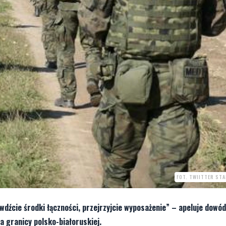
FOT. TWIITTER ST
dźcie środki łączności, przejrzyjcie wyposażenie” – apeluje dowó
a granicy polsko-białoruskiej.