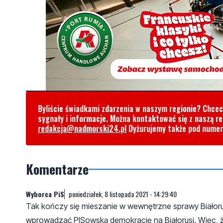
Byliście świadkami zdarzenia w naszym regionie? Chce
sygnały i informacje. Można kontaktować się z naszą r
redakcja@nadmorski24.pl
Dyżurujemy także pod nume
Komentarze
Wyborca PiS
poniedziałek, 8 listopada 2021 - 14:29:40
Tak kończy się mieszanie w wewnętrzne sprawy Białorusi
wprowadzać PISowską demokrację na Białorusi. Więc, żół