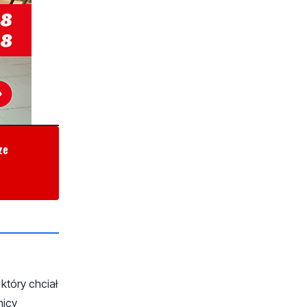
ze
który chciał
nicy