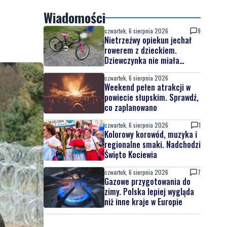
Wiadomości
czwartek, 6 sierpnia 2026
9
Nietrzeźwy opiekun jechał
rowerem z dzieckiem.
Dziewczynka nie miała
kasku
czwartek, 6 sierpnia 2026
Weekend pełen atrakcji w
powiecie słupskim. Sprawdź,
co zaplanowano
czwartek, 6 sierpnia 2026
1
Kolorowy korowód, muzyka i
regionalne smaki. Nadchodzi
Święto Kociewia
czwartek, 6 sierpnia 2026
7
Gazowe przygotowania do
zimy. Polska lepiej wygląda
niż inne kraje w Europie