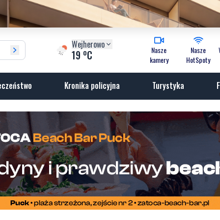
Wejherowo
Nasze
Nasze
o
19
C
kamery
HotSpoty
eczeństwo
Kronika policyjna
Turystyka
F