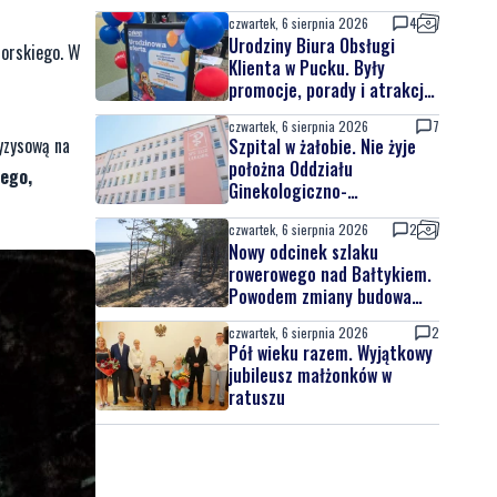
czwartek, 6 sierpnia 2026
4
Urodziny Biura Obsługi
morskiego. W
Klienta w Pucku. Były
promocje, porady i atrakcje
dla najmłodszych
czwartek, 6 sierpnia 2026
7
ryzysową na
Szpital w żałobie. Nie żyje
położna Oddziału
iego,
Ginekologiczno-
Położniczego
czwartek, 6 sierpnia 2026
2
Nowy odcinek szlaku
rowerowego nad Bałtykiem.
Powodem zmiany budowa
elektrowni jądrowej
czwartek, 6 sierpnia 2026
2
Pół wieku razem. Wyjątkowy
jubileusz małżonków w
ratuszu