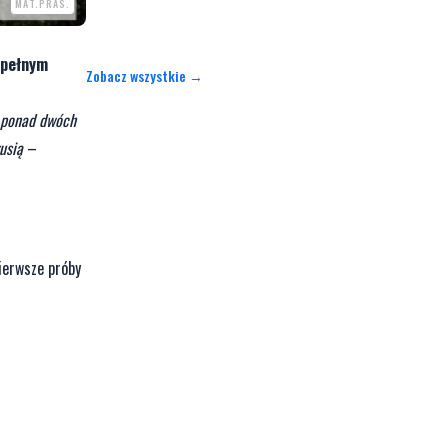
MAT.PRAS.
 pełnym
Zobacz wszystkie →
d ponad dwóch
usią
–
ierwsze próby