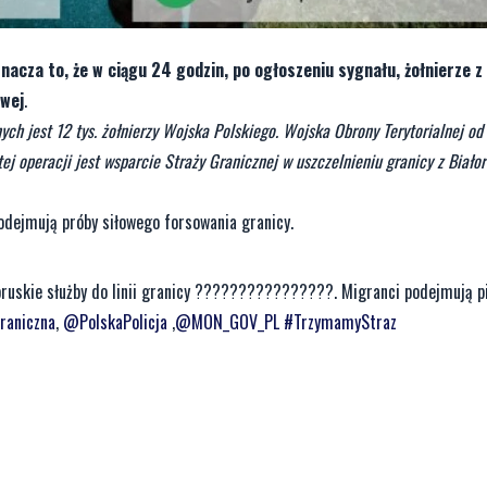
acza to, że w ciągu 24 godzin, po ogłoszeniu sygnału, żołnierze z
owej
.
ch jest 12 tys. żołnierzy Wojska Polskiego. Wojska Obrony Terytorialnej o
j operacji jest wsparcie Straży Granicznej w uszczelnieniu granicy z Białor
podejmują próby siłowego forsowania granicy.
oruskie służby do linii granicy ????????????????. Migranci podejmują p
raniczna
,
@PolskaPolicja
,
@MON_GOV_PL
#TrzymamyStraz