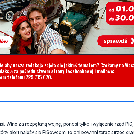
cie aby nasza redakcja zajęła się jakimś tematem? Czekamy na Was
edakcją za pośrednictwem strony facebookowej i mailowo:
rem telefonu
729 715 670
.
. Winę za rozpętaną wojnę, ponosi tylko i wyłącznie rząd PiS, 
ty alert należy się PiSowcom, to oni powinni teraz strzec gra