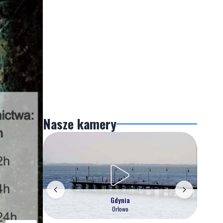
Nasze kamery
Gdynia
Orłowo