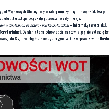
 brygad Wojskowych Obrony Terytorialnej między innymi z województwa po
dziło czterostopniową skalę gotowości w całym kraju.
ej w działaniach na granicy polsko-białoruskiej
– informują terytorialsi.
Terytorialnej.
Działania te są odpowiedzią na rozwijającą się sytuację k
towego do 6 godzin objęło żołnierzy z brygad WOT z województw:
podlask