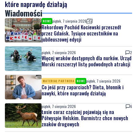
Rekordowy Pochód Kociewski przeszedł
przez Gdańsk. Tysiące uczestników na
jubileuszowej edycji
piątek, 7 sierpnia 2026
2
Więcej wraków dostępnych dla nurków. Urząd
Morski rozszerzył listę podwodnych atrakcji
piątek, 7 sierpnia 2026
MATERIAŁ PARTNERA
NOWE
Co jeść przy zaparciach? Dieta, błonnik i
nawyki, które naprawdę działają
piątek, 7 sierpnia 2026
6
Łosie coraz częściej pojawiają się na
Półwyspie Helskim. Burmistrz chce nowych
znaków drogowych