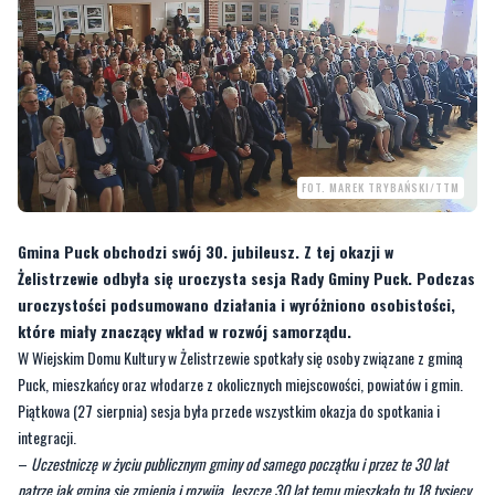
FOT. MAREK TRYBAŃSKI/TTM
Gmina Puck obchodzi swój 30. jubileusz. Z tej okazji w
Żelistrzewie odbyła się uroczysta sesja Rady Gminy Puck. Podczas
uroczystości podsumowano działania i wyróżniono osobistości,
które miały znaczący wkład w rozwój samorządu.
W Wiejskim Domu Kultury w Żelistrzewie spotkały się osoby związane z gminą
Puck, mieszkańcy oraz włodarze z okolicznych miejscowości, powiatów i gmin.
Piątkowa (27 sierpnia) sesja była przede wszystkim okazja do spotkania i
integracji.
–
Uczestniczę w życiu publicznym gminy od samego początku i przez te 30 lat
patrzę jak gmina się zmienia i rozwija. Jeszcze 30 lat temu mieszkało tu 18 tysięcy
mieszkańców, a teraz 27 tysięcy. Gdyby gmina nie rozwijała się ludzie nie lokowali
by się tutaj. Świadczy to o tym, że warunki, jakie oferujemy sprzyjają osiedlaniu się,
ale i otwieraniu tu firm i rozpoczynaniu działalności gospodarczych, co bardzo nas