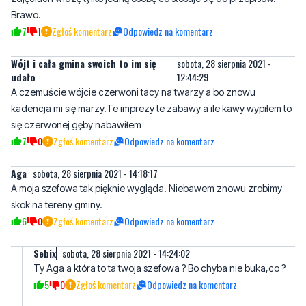
Wójt i cała gmina swoich to im się
sobota, 28 sierpnia 2021 -
udało
12:44:29
A czemuście wójcie czerwoni tacy na twarzy a bo znowu
kadencja mi się marzy.Te imprezy te zabawy a ile kawy wypiłem to
się czerwonej gęby nabawiłem
7
0
Zgłoś komentarz
Odpowiedz na komentarz
Aga
sobota, 28 sierpnia 2021 - 14:18:17
A moja szefowa tak pięknie wygląda. Niebawem znowu zrobimy
skok na tereny gminy.
6
0
Zgłoś komentarz
Odpowiedz na komentarz
Sebix
sobota, 28 sierpnia 2021 - 14:24:02
Ty Aga a która to ta twoja szefowa ? Bo chyba nie buka,co ?
5
0
Zgłoś komentarz
Odpowiedz na komentarz
Aga
sobota, 28 sierpnia 2021 - 16:29:27
Buka jest najlepsza. Super gospodyni, potrafi tak zarządzać
swoimi finansami że 1300 zł miesięcznie wystarcza jej na życie