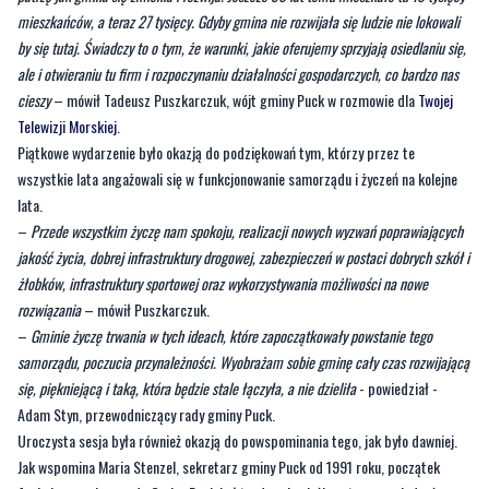
cieszy
– mówił Tadeusz Puszkarczuk, wójt gminy Puck w rozmowie dla
Twojej
Telewizji Morskiej
.
Piątkowe wydarzenie było okazją do podziękowań tym, którzy przez te
wszystkie lata angażowali się w funkcjonowanie samorządu i życzeń na kolejne
lata.
–
Przede wszystkim życzę nam spokoju, realizacji nowych wyzwań poprawiających
jakość życia, dobrej infrastruktury drogowej, zabezpieczeń w postaci dobrych szkół i
żłobków, infrastruktury sportowej oraz wykorzystywania możliwości na nowe
rozwiązania
– mówił Puszkarczuk.
–
Gminie życzę trwania w tych ideach, które zapoczątkowały powstanie tego
samorządu, poczucia przynależności. Wyobrażam sobie gminę cały czas rozwijającą
się, piękniejącą i taką, która będzie stale łączyła, a nie dzieliła
- powiedział -
Adam Styn, przewodniczący rady gminy Puck.
Uroczysta sesja była również okazją do powspominania tego, jak było dawniej.
Jak wspomina Maria Stenzel, sekretarz gminy Puck od 1991 roku, początek
funkcjonowania urzędu Gminy Puck był trudny chociażby z tego względu, że
panowały zupełnie inne warunki życia i pracy.
–
Brakowało sprzętu, wszystko wykonywało się ręcznie, a teraz jest o wiele łatwiej,