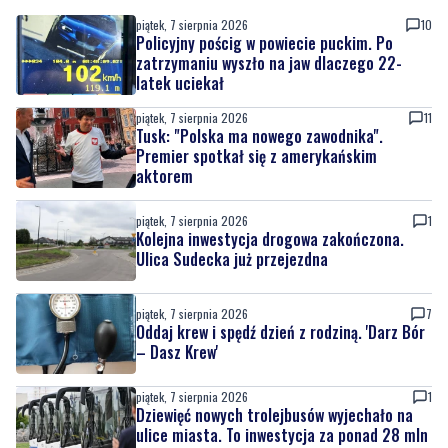
latek uciekał
piątek, 7 sierpnia 2026
11
Tusk: "Polska ma nowego zawodnika".
Premier spotkał się z amerykańskim
aktorem
piątek, 7 sierpnia 2026
1
Kolejna inwestycja drogowa zakończona.
Ulica Sudecka już przejezdna
piątek, 7 sierpnia 2026
7
Oddaj krew i spędź dzień z rodziną. 'Darz Bór
– Dasz Krew'
piątek, 7 sierpnia 2026
1
Dziewięć nowych trolejbusów wyjechało na
ulice miasta. To inwestycja za ponad 28 mln
zł
piątek, 7 sierpnia 2026
4