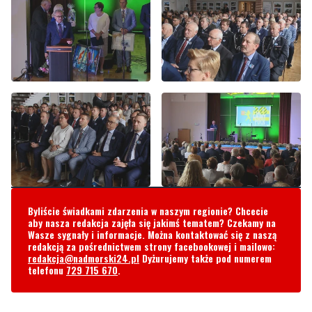
Byliście świadkami zdarzenia w naszym regionie? Chcecie
aby nasza redakcja zajęła się jakimś tematem? Czekamy na
Wasze sygnały i informacje. Można kontaktować się z naszą
redakcją za pośrednictwem strony facebookowej i mailowo:
redakcja@nadmorski24.pl
Dyżurujemy także pod numerem
telefonu
729 715 670
.
Komentarze
Filut z Mrzezina
sobota, 28 sierpnia 2021 - 04:56:53