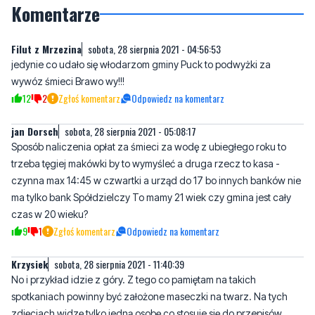
jedynie co udało się włodarzom gminy Puck to podwyżki za
wywóz śmieci Brawo wy!!!
12
2
Zgłoś komentarz
Odpowiedz na komentarz
jan Dorsch
sobota, 28 sierpnia 2021 - 05:08:17
Sposób naliczenia opłat za śmieci za wodę z ubiegłego roku to
trzeba tęgiej makówki by to wymyśleć a druga rzecz to kasa -
czynna max 14:45 w czwartki a urząd do 17 bo innych banków nie
ma tylko bank Spółdzielczy To mamy 21 wiek czy gmina jest cały
czas w 20 wieku?
9
1
Zgłoś komentarz
Odpowiedz na komentarz
Krzysiek
sobota, 28 sierpnia 2021 - 11:40:39
No i przykład idzie z góry. Z tego co pamiętam na takich
spotkaniach powinny być założone maseczki na twarz. Na tych
zdjęciach widzę tylko jedną osobę co stosuje się do przepisów.
Brawo.
7
1
Zgłoś komentarz
Odpowiedz na komentarz