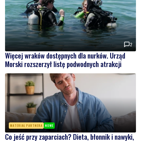
2
Więcej wraków dostępnych dla nurków. Urząd
Morski rozszerzył listę podwodnych atrakcji
MATERIAŁ PARTNERA
NOWE
Co jeść przy zaparciach? Dieta, błonnik i nawyki,
które naprawdę działają
Wiadomości
piątek, 7 sierpnia 2026
NOWE