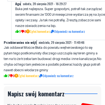
opłaty i wczasy. Ja tak nie potrafię. Zresztą zobaczcie sami
nasze oświadczenia na bip.
5
0
Zgłoś komentarz
Odpowiedz na komentarz
Przebieraniec nie wójt
niedziela, 29 sierpnia 2021 - 11:49:46
Jak oddawał Moście Błata do powiatu wejherowskiego to się
pytam tego postkomunisty dlaczego uszczupla się teren gminy a
ten na to że trzeba tam budować drogi media i inne kanalizacje.No
chyba od tego tam jesteście a podatki pobierać każdy głupi potrafi
nawet obecni włodarze gminy
3
0
Zgłoś komentarz
Odpowiedz na komentarz
Napisz swój komentarz
Nie hejtuj, pisz kulturalnie i zgodne z prawem
komentarze! Jeśli widzisz niestosowny wpis -
kliknij "zgłoś nadużycie".