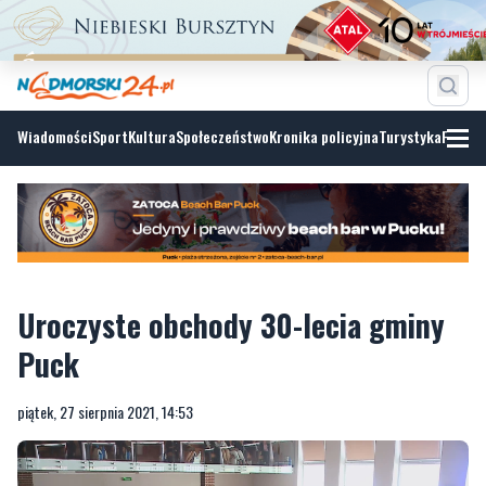
Wiadomości
Sport
Kultura
Społeczeństwo
Kronika policyjna
Turystyka
Fotoga
Uroczyste obchody 30-lecia gminy
Puck
piątek, 27 sierpnia 2021, 14:53