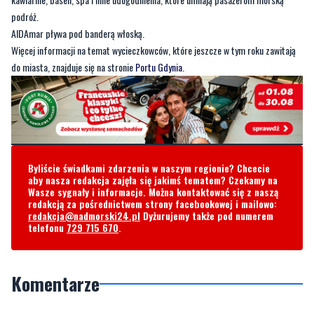
podróż.
AIDAmar pływa pod banderą włoską.
Więcej informacji na temat wycieczkowców, które jeszcze w tym roku zawitają
do miasta, znajduje się na stronie
Portu Gdynia
.
Byliście świadkami zdarzenia w naszym regionie? Chcecie
aby nasza redakcja zajęła się jakimś tematem? Czekamy na
Wasze sygnały i informacje. Można kontaktować się z naszą
redakcją za pośrednictwem strony facebookowej i mailowo:
redakcja@nadmorski24.pl
Dyżurujemy także pod numerem
telefonu
729 715 670
.
Komentarze