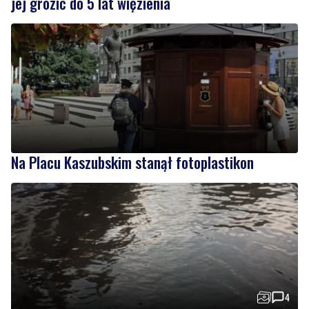
jej grozić do 5 lat więzienia
Na Placu Kaszubskim stanął fotoplastikon
4