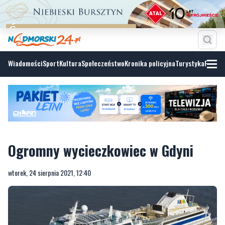
Wiadomości
Sport
Kultura
Społeczeństwo
Kronika policyjna
Turystyka
Fotoga
Ogromny wycieczkowiec w Gdyni
wtorek, 24 sierpnia 2021, 12:40