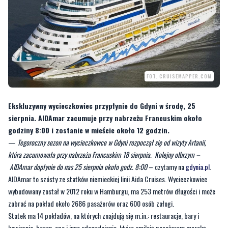
FOT. CRUISEMAPPER.COM
Ekskluzywny wycieczkowiec przypłynie do Gdyni w środę, 25
sierpnia. AIDAmar zacumuje przy nabrzeżu Francuskim około
godziny 8:00 i zostanie w mieście około 12 godzin.
—
Tegoroczny sezon na wycieczkowce w Gdyni rozpoczął się od wizyty Artanii,
która zacumowała przy nabrzeżu Francuskim 18 sierpnia. Kolejny olbrzym –
AIDAmar dopłynie do nas 25 sierpnia około godz. 8:00
– czytamy na
gdynia.pl
.
AIDAmar to szósty ze statków niemieckiej linii Aida Cruises. Wycieczkowiec
wybudowany został w 2012 roku w Hamburgu, ma 253 metrów długości i może
zabrać na pokład około 2686 pasażerów oraz 600 osób załogi.
Statek ma 14 pokładów, na których znajdują się m.in.: restauracje, bary i
kawiarnie, basen, spa i inne udogodnienia, które umilają pasażerom morską