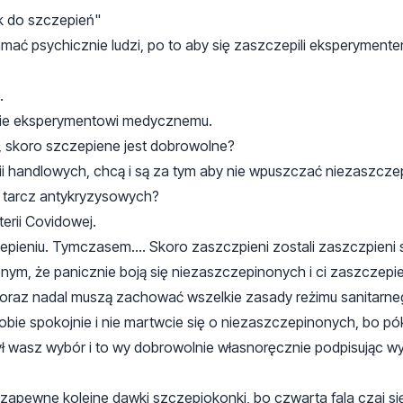
ek do szczepień"
amać psychicznie ludzi, po to aby się zaszczepili eksperyment
.
olnie eksperymentowi medycznemu.
, skoro szczepiene jest dobrowolne?
alerii handlowych, chcą i są za tym aby nie wpuszczać niezaszc
z tarcz antykryzysowych?
erii Covidowej.
zepieniu. Tymczasem.... Skoro zaszczpieni zostali zaszczpieni
nym, że panicznie boją się niezaszczepinonych i ci zaszczepie
 oraz nadal muszą zachować wszelkie zasady reżimu sanitarneg
bie spokojnie i nie martwcie się o niezaszczepinonych, bo pó
ł wasz wybór i to wy dobrowolnie własnoręcznie podpisując wyr
 zapewne kolejne dawki szczepiokonki, bo czwarta fala czai si