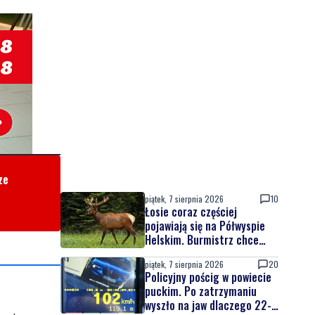
ze
piątek, 7 sierpnia 2026
10
Łosie coraz częściej
pojawiają się na Półwyspie
Helskim. Burmistrz chce
nowych znaków drogowych
piątek, 7 sierpnia 2026
20
Policyjny pościg w powiecie
puckim. Po zatrzymaniu
wyszło na jaw dlaczego 22-