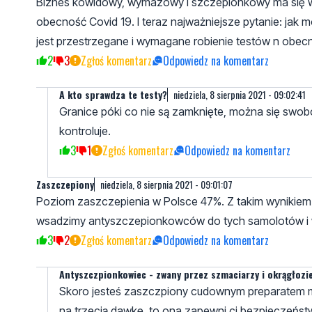
Biznes kowidowy, wymazowy i szczepionkowy ma się wsp
obecność Covid 19. I teraz najważniejsze pytanie: jak
jest przestrzegane i wymagane robienie testów n obe
2
3
Zgłoś komentarz
Odpowiedz na komentarz
A kto sprawdza te testy?
niedziela, 8 sierpnia 2021 - 09:02:41
Granice póki co nie są zamknięte, można się swob
kontroluje.
3
1
Zgłoś komentarz
Odpowiedz na komentarz
Zaszczepiony
niedziela, 8 sierpnia 2021 - 09:01:07
Poziom zaszczepienia w Polsce 47%. Z takim wynikiem 
wsadzimy antyszczepionkowców do tych samolotów i wy
3
2
Zgłoś komentarz
Odpowiedz na komentarz
Antyszczpionkowiec - zwany przez szmaciarzy i okrągłozi
Skoro jesteś zaszczpiony cudownym preparatem 
na trzecią dawkę, to ona zapewni ci bezpieczeńs