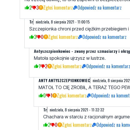
2
3
Zgłoś komentarz
Odpowiedz na komentarz
Tr
niedziela, 8 sierpnia 2021 - 11:00:15
Szczepionka chroni przed ciężkim przebiegiem i 
3
0
Zgłoś komentarz
Odpowiedz na komentarz
Antyszczpionkowiec - zwany przez szmaciarzy i okrą
Matoła spokojnie ujrzysz w lustrze.
1
2
Zgłoś komentarz
Odpowiedz na komentar
ANTY ANTYSZCZEPIONKOWIEC
niedziela, 8 sierpnia 202
MATOŁ TO CIĘ ZROBIŁ, A TERAZ TEGO PEW
0
1
Zgłoś komentarz
Odpowiedz na koment
Tr
niedziela, 8 sierpnia 2021 - 11:32:32
Chachara w starciu z racjonalnym argume
2
0
Zgłoś komentarz
Odpowiedz na kom