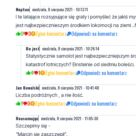
Neptun
niedziela, 8 sierpnia 2021 - 10:13:11
I te latające rozsypujące się graty i pomyśleć że jakiś 
jest najbezpiecznieszym środkiem lokomocji na ziemi 
0
3
Zgłoś komentarz
Odpowiedz na komentarz
Bo jest
niedziela, 8 sierpnia 2021 - 10:26:14
Statystycznie samolot jest najbezpieczniejszym śro
katastrof lotniczych? Einsteinie od siedmiu boleści.
4
1
Zgłoś komentarz
Odpowiedz na komentarz
Jan Kowalski
niedziela, 8 sierpnia 2021 - 10:41:48
Liczba podróżnych , a nie ilość.
1
0
Zgłoś komentarz
Odpowiedz na komentarz
Reasumując
niedziela, 8 sierpnia 2021 - 11:05:30
Szczepimy się -
"Marcin się zaszczepił".