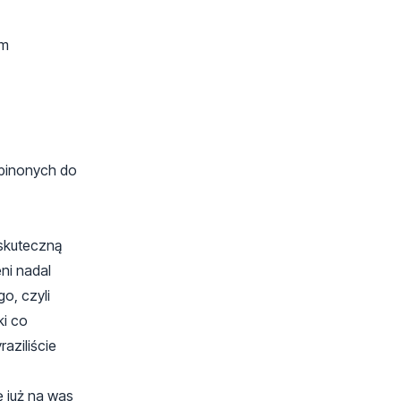
em
zepinonych do
 skuteczną
ni nadal
o, czyli
ki co
aziliście
ę już na was