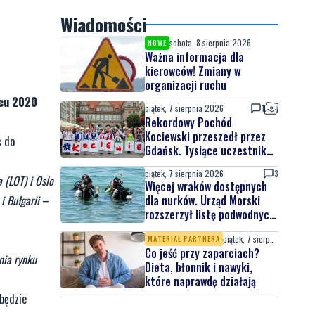
Wiadomości
sobota, 8 sierpnia 2026
NOWE
Ważna informacja dla
kierowców! Zmiany w
organizacji ruchu
pcu 2020
piątek, 7 sierpnia 2026
1
Rekordowy Pochód
Kociewski przeszedł przez
c do
Gdańsk. Tysiące uczestników
na jubileuszowej edycji
piątek, 7 sierpnia 2026
3
 (LOT) i Oslo
Więcej wraków dostępnych
i Bułgarii
–
dla nurków. Urząd Morski
rozszerzył listę podwodnych
atrakcji
piątek, 7 sierpnia 2026
MATERIAŁ PARTNERA
Co jeść przy zaparciach?
nia rynku
Dieta, błonnik i nawyki,
które naprawdę działają
 będzie