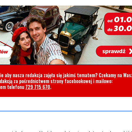
cie aby nasza redakcja zajęła się jakimś tematem? Czekamy na Was
edakcją za pośrednictwem strony facebookowej i mailowo:
rem telefonu
729 715 670
.