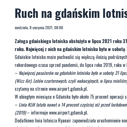
Ruch na gdańskim lotni
niedziela, 8 sierpnia 2021, 08:00
Załoga gdańskiego lotniska obsłużyła w lipcu 2021 roku 31
roku. Najwięcej z nich na gdańskim lotnisku było w sobotę 
Gdańskie lotnisko może pochwalić się większą ilością podróżnych
rekordowego czasu sprzed pandemii, do lipca roku 2019, roku w 
–
Najwięcej pasażerów na gdańskim lotnisku było w sobotę 31 lipc
(Wizz Air). Lotów czarterowych, czyli wakacyjnych, w lipcu mieliśmy
czytamy na stronie www.airport.gdansk.pl.
W ubiegłym miesiącu e Gdańsku było około 75 procent operacji s
–
Linia KLM latała nawet o 14 procent częściej niż przed lockdow
(2019)
– informuje www.airport.gdansk.pl.
Dodatkowo linia lotnicza Ryanair zapowiedziała uruchomienie no