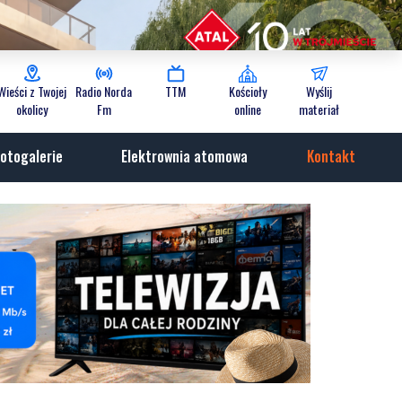
Wieści z Twojej
Radio Norda
TTM
Kościoły
Wyślij
okolicy
Fm
online
materiał
otogalerie
Elektrownia atomowa
Kontakt