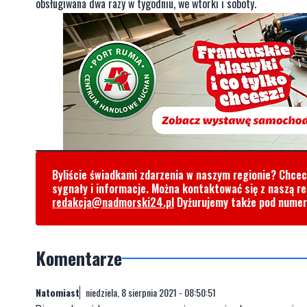
obsługiwana dwa razy w tygodniu, we wtorki i soboty.
Byliście świadkami zdarzenia w naszym regionie? Chce
sygnały i informacje. Można kontaktować się z naszą r
redakcja@nadmorski24.pl
Dyżurujemy także pod nume
Komentarze
Natomiast
niedziela, 8 sierpnia 2021 - 08:50:51