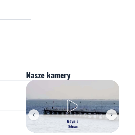
Nasze kamery
Gdynia
Orłowo