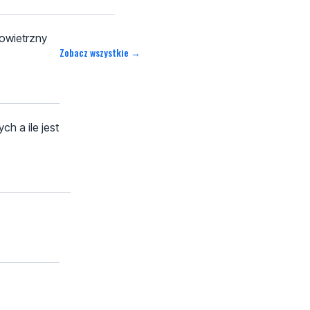
powietrzny
Zobacz wszystkie →
h a ile jest