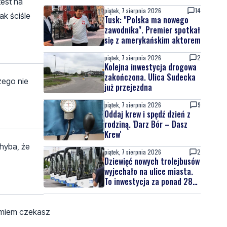
est na
latek uciekał
piątek, 7 sierpnia 2026
14
ak ściśle
Tusk: "Polska ma nowego
zawodnika". Premier spotkał
się z amerykańskim aktorem
piątek, 7 sierpnia 2026
2
Kolejna inwestycja drogowa
zakończona. Ulica Sudecka
zego nie
już przejezdna
piątek, 7 sierpnia 2026
9
Oddaj krew i spędź dzień z
rodziną. 'Darz Bór – Dasz
Krew'
hyba, że
piątek, 7 sierpnia 2026
2
Dziewięć nowych trolejbusów
wyjechało na ulice miasta.
To inwestycja za ponad 28
mln zł
umiem czekasz