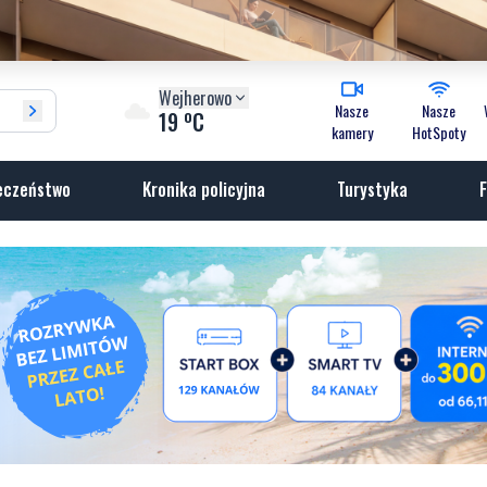
Wejherowo
Nasze
Nasze
o
19
C
kamery
HotSpoty
eczeństwo
Kronika policyjna
Turystyka
F