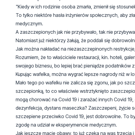
"Kiedy w ich rodzinie osoba zmarła, zmienił się stosun
To tylko niektóre hasła inżynierów społecznych, aby zł
medycznym.
A zaszczepionych jak nie przybywało, tak nie przybywa
Natomiast już niektórzy żałują, że poddali się dobrow
Jak można nakładać na niezaszczepinonych restrykcje
Rozumiem, że to właściciele restauracji, kin. hoteli, g
swojego biznesu, bo lepiej brać pieniądze podatników 
Kupując wafelka, można wygrać lepsze nagrody niż w lot
Mało tego po wafelku nie zalicza się zgonu, jak po szc
szczepionką, to co właściwie wstrztyknięto zaszczepio
mogą chorować na Covid 19 i zarażać innych Covid 19,
dezynfekcja, dystans maseczka? Zaszczepeni, żyjcie so
szczepiene przeciwko Covid 19, jest dobrowolne. To by
zgodę na udział w eksperymencie medycznym.
Jak jeszcze macie obawy, to już czeka na was trzecia i