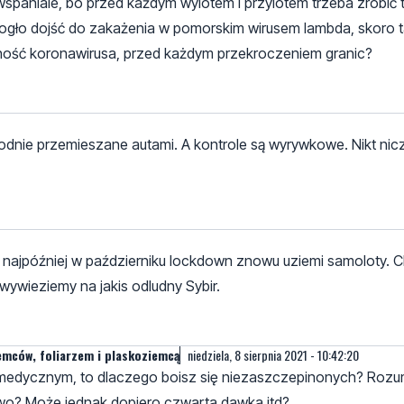
aniale, bo przed każdym wylotem i przylotem trzeba zrobić t
 mogło dojść do zakażenia w pomorskim wirusem lambda, skoro t
cność koronawirusa, przed każdym przekroczeniem granic?
odnie przemieszane autami. A kontrole są wyrywkowe. Nikt nic
najpóźniej w październiku lockdown znowu uziemi samoloty. C
wieziemy na jakis odludny Sybir.
emców, foliarzem i plaskoziemcą
niedziela, 8 sierpnia 2021 - 10:42:20
medycznym, to dlaczego boisz się niezaszczepinonych? Roz
two? Może jednak dopiero czwarta dawka itd?