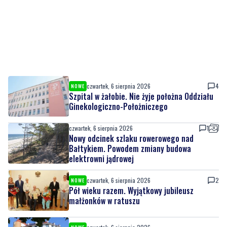
czwartek, 6 sierpnia 2026
4
NOWE
Szpital w żałobie. Nie żyje położna Oddziału
Ginekologiczno-Położniczego
czwartek, 6 sierpnia 2026
1
Nowy odcinek szlaku rowerowego nad
Bałtykiem. Powodem zmiany budowa
elektrowni jądrowej
czwartek, 6 sierpnia 2026
2
NOWE
Pół wieku razem. Wyjątkowy jubileusz
małżonków w ratuszu
czwartek, 6 sierpnia 2026
NOWE
Dawny bank zamieni się w nowoczesną
bibliotekę. Prace postępują