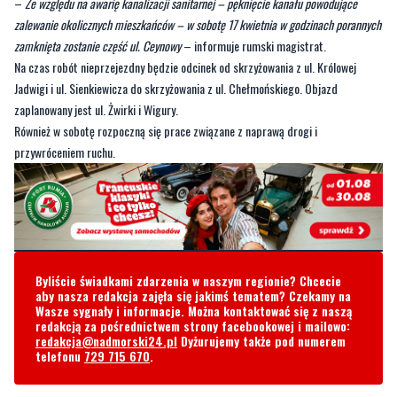
Na czas robót nieprzejezdny będzie odcinek od skrzyżowania z ul. Królowej
Jadwigi i ul. Sienkiewicza do skrzyżowania z ul. Chełmońskiego. Objazd
zaplanowany jest ul. Żwirki i Wigury.
Również w sobotę rozpoczną się prace związane z naprawą drogi i
przywróceniem ruchu.
Byliście świadkami zdarzenia w naszym regionie? Chcecie
aby nasza redakcja zajęła się jakimś tematem? Czekamy na
Wasze sygnały i informacje. Można kontaktować się z naszą
redakcją za pośrednictwem strony facebookowej i mailowo:
redakcja@nadmorski24.pl
Dyżurujemy także pod numerem
telefonu
729 715 670
.
Komentarze