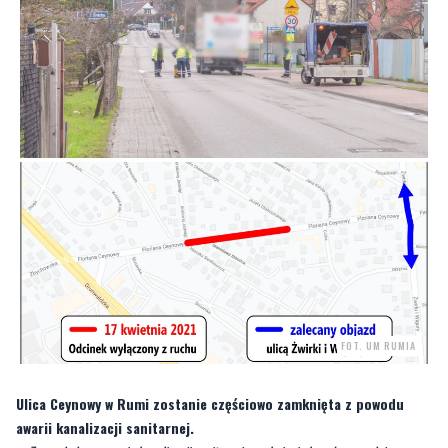
FOT. UM RUMIA
Ulica Ceynowy w Rumi zostanie częściowo zamknięta z powodu
awarii kanalizacji sanitarnej.
–
Ze względu na awarię kanalizacji sanitarnej – pęknięcie kanału powodujące
zalewanie okolicznych mieszkańców – w sobotę 17 kwietnia w godzinach porannych
zamknięta zostanie część ul. Ceynowy
– informuje rumski magistrat.