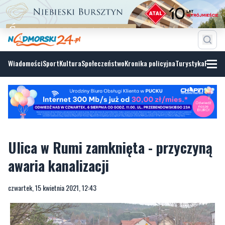
Wiadomości
Sport
Kultura
Społeczeństwo
Kronika policyjna
Turystyka
Fotoga
Ulica w Rumi zamknięta - przyczyną
awaria kanalizacji
czwartek, 15 kwietnia 2021, 12:43