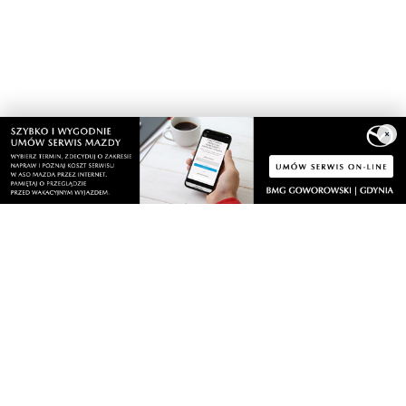
×
Nasze kamery