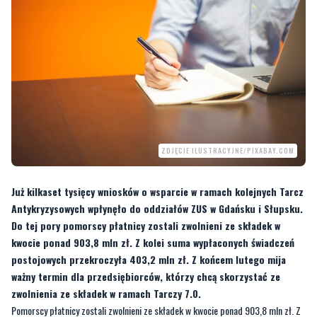
ZDJĘCIE ILUSTRACYJNE/PIXABAY.COM
Już kilkaset tysięcy wniosków o wsparcie w ramach kolejnych Tarcz
Antykryzysowych wpłynęło do oddziałów ZUS w Gdańsku i Słupsku.
Do tej pory pomorscy płatnicy zostali zwolnieni ze składek w
kwocie ponad 903,8 mln zł. Z kolei suma wypłaconych świadczeń
postojowych przekroczyła 403,2 mln zł. Z końcem lutego mija
ważny termin dla przedsiębiorców, którzy chcą skorzystać ze
zwolnienia ze składek w ramach Tarczy 7.0.
Pomorscy płatnicy zostali zwolnieni ze składek w kwocie ponad 903,8 mln zł. Z
kolei suma wypłaconych świadczeń postojowych przekroczyła 403,2 mln zł.
–
W ramach pierwszej Tarczy Antykryzysowej mieszkańcy naszego województwa
korzystali m. in. ze zwolnienia z opłacania składek za marzec, kwiecień i maj 2020