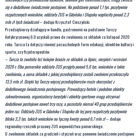
Przedsiębiorcy działający w handlu, gastronomii na podstawie Tarczy
Antykryzysowej 6.0 uzyskali prawo do zwolnienia ze składek za listopad 2020
roku. Tarcza ta dotyczy również pozaszkolnych form edukacji, obiektów kultury i
sportu, czy fizjoterapeutów.
–
Tarcza ta zwolniła też kolejne branże ze składek za lipiec, sierpień i wrzesień
2020 r. Oba pomorskie oddziały ZUS przyjęły ponad 5,6 tys. wniosków o takie
zwolnienia, a suma składek z jakiej przedsiębiorcy zostali zwolnieni przekroczyła
13,5 mln zł. Dzięki tej Tarczy więcej przedsiębiorców może skorzystać z
dodatkowego świadczenia postojowego. Prowadzący hotele i podobne obiekty
zakwaterowania, organizatorzy turystyki i obiekty sportowe mogą otrzymać
dodatkowe postojowe nawet trzy razy, a pozostałe niemal 40 grup przedsiębiorców
jeden raz. Oddziały ZUS w Gdańsku i Słupsku do tej pory rozpatrzyły pozytywnie
blisko 3,3 tys. takich wniosków na łączną kwotę ponad 6,7 mln zł
– dodaje
regionalny rzecznik prasowy ZUS województwa pomorskiego.
O zwolnienie składek za grudzień i styczeń oraz ponowne świadczenie postojowe
- do dwóch razy - mogą wystąpić między innymi przedsiębiorcy z branży
turystycznej, gastronomicznej, fitness, organizatorzy targów, wystaw i
kongresów, prowadzący różne formy edukacji, obiekty noclegowe, uzdrowiska,