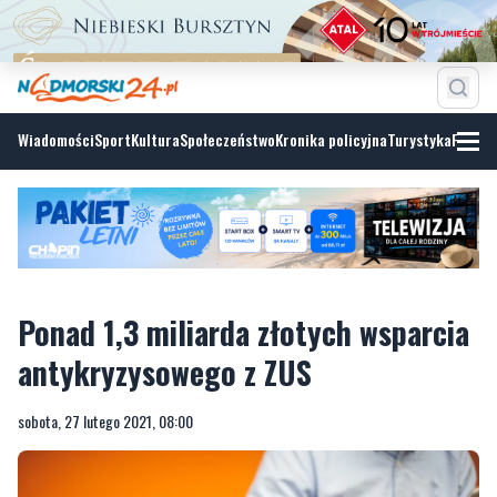
Wiadomości
Sport
Kultura
Społeczeństwo
Kronika policyjna
Turystyka
Fotoga
Ponad 1,3 miliarda złotych wsparcia
antykryzysowego z ZUS
sobota, 27 lutego 2021, 08:00