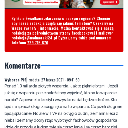
aby nasza redakcja zajęła się jakimś tematem? Czekamy na
Wasze sygnały i informacje. Można kontaktować się z naszą
redakcją za pośrednictwem strony facebookowej i mailowo:
redakcja@nadmorski24.pl
Dyżurujemy także pod numerem
telefonu
729 715 670
.
Komentarze
Wyborca PiS
sobota, 27 lutego 2021 - 09:11:39
Ponad 1,3 miliarda złotych wsparcia. Jak to pięknie brzmi. Jeżeli
już się o wsparciu pisze należałoby wyjaśnić, kto na to wsparcie
narobi? Zapewne to kredyt i wszystko nadal będzie drożeć. Kto
będzie spłacał długi zaciągnięte na to wsparcie. Co jeżeli długi nie
będą spłacane? No ale w TVP na okrągło dudni, że manna leci z
nieba i że mamy dobry rząd wybitnych fachowców gospodarka
idzie do przodu a ludom żyje się coraz lepiej i są coraz bardziej
zamożniejsi, oczywiście w długi zaciągnięte przez rząd PiS na
programy kupowania głosów.
3
2
Zgłoś komentarz
Odpowiedz na komentarz