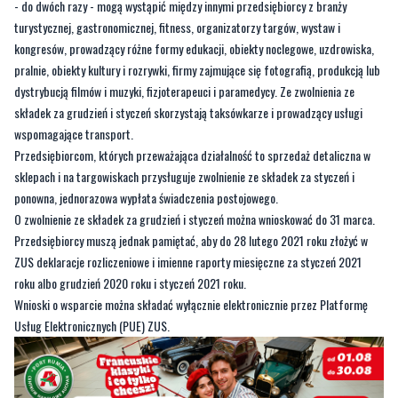
pralnie, obiekty kultury i rozrywki, firmy zajmujące się fotografią, produkcją lub
dystrybucją filmów i muzyki, fizjoterapeuci i paramedycy. Ze zwolnienia ze
składek za grudzień i styczeń skorzystają taksówkarze i prowadzący usługi
wspomagające transport.
Przedsiębiorcom, których przeważająca działalność to sprzedaż detaliczna w
sklepach i na targowiskach przysługuje zwolnienie ze składek za styczeń i
ponowna, jednorazowa wypłata świadczenia postojowego.
O zwolnienie ze składek za grudzień i styczeń można wnioskować do 31 marca.
Przedsiębiorcy muszą jednak pamiętać, aby do 28 lutego 2021 roku złożyć w
ZUS deklaracje rozliczeniowe i imienne raporty miesięczne za styczeń 2021
roku albo grudzień 2020 roku i styczeń 2021 roku.
Wnioski o wsparcie można składać wyłącznie elektronicznie przez Platformę
Usług Elektronicznych (PUE) ZUS.
Byliście świadkami zdarzenia w naszym regionie? Chcecie