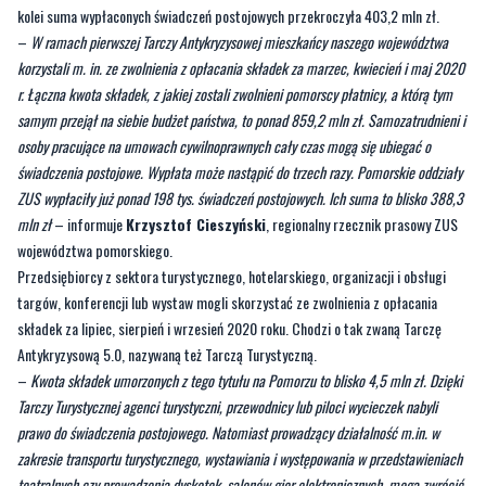
r. Łączna kwota składek, z jakiej zostali zwolnieni pomorscy płatnicy, a którą tym
samym przejął na siebie budżet państwa, to ponad 859,2 mln zł. Samozatrudnieni i
osoby pracujące na umowach cywilnoprawnych cały czas mogą się ubiegać o
świadczenia postojowe. Wypłata może nastąpić do trzech razy. Pomorskie oddziały
ZUS wypłaciły już ponad 198 tys. świadczeń postojowych. Ich suma to blisko 388,3
mln zł
– informuje
Krzysztof Cieszyński
, regionalny rzecznik prasowy ZUS
województwa pomorskiego.
Przedsiębiorcy z sektora turystycznego, hotelarskiego, organizacji i obsługi
targów, konferencji lub wystaw mogli skorzystać ze zwolnienia z opłacania
składek za lipiec, sierpień i wrzesień 2020 roku. Chodzi o tak zwaną Tarczę
Antykryzysową 5.0, nazywaną też Tarczą Turystyczną.
–
Kwota składek umorzonych z tego tytułu na Pomorzu to blisko 4,5 mln zł. Dzięki
Tarczy Turystycznej agenci turystyczni, przewodnicy lub piloci wycieczek nabyli
prawo do świadczenia postojowego. Natomiast prowadzący działalność m.in. w
zakresie transportu turystycznego, wystawiania i występowania w przedstawieniach
teatralnych czy prowadzenia dyskotek, salonów gier elektronicznych, mogą zwrócić
się o dodatkowe świadczenie postojowe. Na podstawie ponad 1,1 tys. pozytywnie
rozpatrzonych wniosków, oddziały ZUS w Gdańsku i Słupsku wypłaciły ponad 2,3
mln zł tych świadczeń
– dodaje Krzysztof Cieszyński.