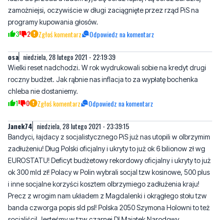
osa
niedziela, 28 lutego 2021 - 22:19:39
Wielki reset nadchodzi. W rok wydrukowali sobie na kredyt drugi
roczny budżet. Jak rąbnie nas inflacja to za wypłatę bochenka
chleba nie dostaniemy.
1
0
Zgłoś komentarz
Odpowiedz na komentarz
Janek74
niedziela, 28 lutego 2021 - 23:39:15
Bandyci, łajdacy z socjalistycznego PiS już nas utopili w olbrzymim
zadłużeniu! Dług Polski oficjalny i ukryty to już ok 6 bilionow zł wg
EUROSTATU! Deficyt budżetowy rekordowy oficjalny i ukryty to już
ok 300 mld zł! Polacy w Polin wybrali socjal tzw kosinowe, 500 plus
i inne socjalne korzyści kosztem olbrzymiego zadłużenia kraju!
Precz z wrogim nam układem z Magdalenki i okrągłego stołu tzw
banda czworga popis sld psl! Polska 2050 Szymona Holowni to też
socjaliści! Jesteśmy w tzw czarnej D! Majątek Narodowy
rozkradziony i sprzedany za grosze [winnych brak]. Inflacja
rzeczywista to już ok 20 %rocznie! Mamy na utrzymaniu ok 3
miliony radnych i urzędników oraz parlament roczny koszt ok 50