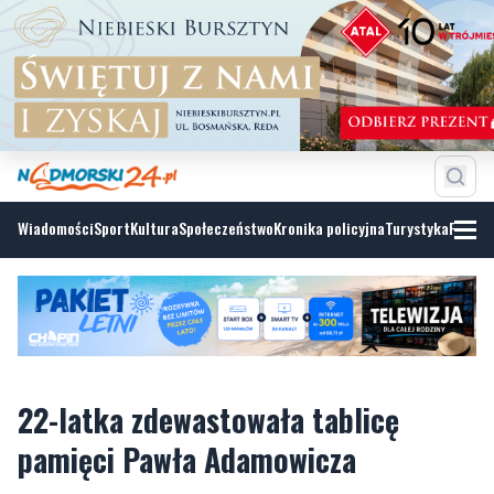
Wiadomości
Sport
Kultura
Społeczeństwo
Kronika policyjna
Turystyka
Fotoga
22-latka zdewastowała tablicę
pamięci Pawła Adamowicza