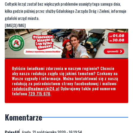
Celtycki krzyż został bez większych problemów usunięty tego samego dnia,
kilka godzin później przez służby Gdańskiego Zarządu Dróg i Zieleni, informuje
gdański urząd miasta.
[IMG]3[/IMG]
Byliście świadkami zdarzenia w naszym regionie? Chcecie
aby nasza redakcja zajęła się jakimś tematem? Czekamy na
Wasze sygnały i informacje. Można kontaktować się z naszą
redakcją za pośrednictwem strony facebookowej i mailowo:
redakcja@nadmorski24.pl
Dyżurujemy także pod numerem
telefonu
729 715 670
.
Komentarze
Palex40
środa, 21 października 2020 - 16:19:54