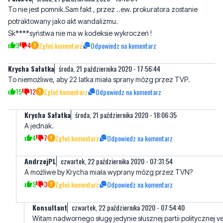
To nie jest pomnik.Sam fakt , przez ..ew. prokuratora zostanie
potraktowany jako akt wandalizmu.
Sk****syństwa nie ma w kodeksie wykroczeń !
9
4
Zgłoś komentarz
Odpowiedz na komentarz
Krycha Sałatka
środa, 21 października 2020 - 17:56:44
To niemożliwe, aby 22 latka miała sprany mózg przez TVP.
15
12
Zgłoś komentarz
Odpowiedz na komentarz
Krycha Sałatka
środa, 21 października 2020 - 18:06:35
A jednak.
4
7
Zgłoś komentarz
Odpowiedz na komentarz
AndrzejPL
czwartek, 22 października 2020 - 07:31:54
A możliwe by Krycha miała wyprany mózg przez TVN?
9
3
Zgłoś komentarz
Odpowiedz na komentarz
Konsultant
czwartek, 22 października 2020 - 07:54:40
Witam nadwornego sługę jedynie słusznej partii politycznej ve