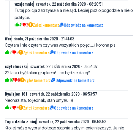
wzajemnie
czwartek, 22 października 2020 - 08:20:51
Tutaj policja zatrzymała a nie sąd. Lepiej pisz o pogodzie a nie o
polityce.
4
2
Zgłoś komentarz
Odpowiedz na komentarz
Wer
środa, 21 października 2020 - 21:41:03
Czytam i nie czytam czy was wszystkich pojęć....ł korona pis
2
6
Zgłoś komentarz
Odpowiedz na komentarz
czytelniczka
czwartek, 22 października 2020 - 05:54:07
22 lata i być takim głupkiem! - co będzie dalej?
16
8
Zgłoś komentarz
Odpowiedz na komentarz
Dywizjon 161
czwartek, 22 października 2020 - 06:53:57
Neonazista, to jednak, stan umysłu :))
7
6
Zgłoś komentarz
Odpowiedz na komentarz
Tępa dzida z niej
czwartek, 22 października 2020 - 06:59:53
Kto jej mózg wyprał do tego stopnia zeby mienie niszczyć. Ja nie