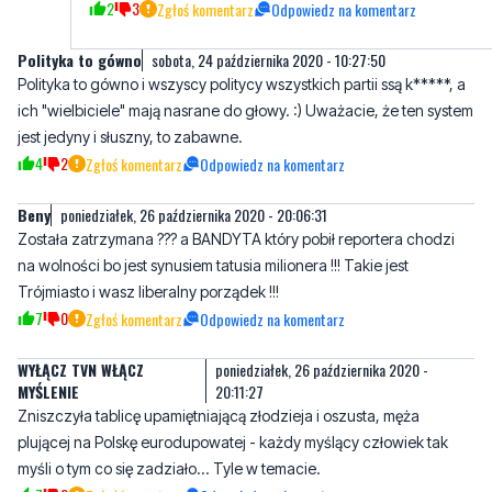
2
3
Zgłoś komentarz
Odpowiedz na komentarz
Polityka to gówno
sobota, 24 października 2020 - 10:27:50
Polityka to gówno i wszyscy politycy wszystkich partii ssą k*****, a
ich "wielbiciele" mają nasrane do głowy. :) Uważacie, że ten system
jest jedyny i słuszny, to zabawne.
4
2
Zgłoś komentarz
Odpowiedz na komentarz
Beny
poniedziałek, 26 października 2020 - 20:06:31
Została zatrzymana ??? a BANDYTA który pobił reportera chodzi
na wolności bo jest synusiem tatusia milionera !!! Takie jest
Trójmiasto i wasz liberalny porządek !!!
7
0
Zgłoś komentarz
Odpowiedz na komentarz
WYŁĄCZ TVN WŁĄCZ
poniedziałek, 26 października 2020 -
MYŚLENIE
20:11:27
Zniszczyła tablicę upamiętniającą złodzieja i oszusta, męża
plującej na Polskę eurodupowatej - każdy myślący człowiek tak
myśli o tym co się zadziało... Tyle w temacie.