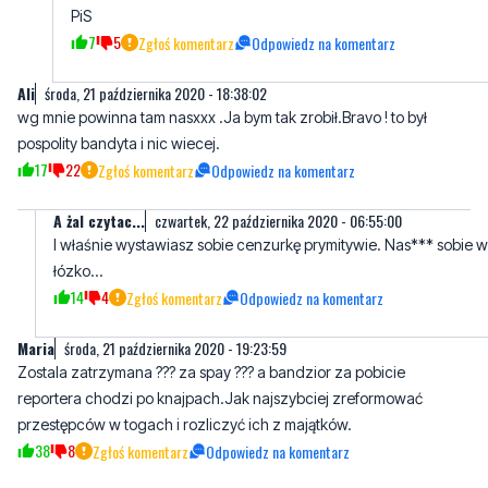
PiS
7
5
Zgłoś komentarz
Odpowiedz na komentarz
Ali
środa, 21 października 2020 - 18:38:02
wg mnie powinna tam nasxxx .Ja bym tak zrobił.Bravo ! to był
pospolity bandyta i nic wiecej.
17
22
Zgłoś komentarz
Odpowiedz na komentarz
A żal czytac...
czwartek, 22 października 2020 - 06:55:00
I właśnie wystawiasz sobie cenzurkę prymitywie. Nas*** sobie w
łózko...
14
4
Zgłoś komentarz
Odpowiedz na komentarz
Maria
środa, 21 października 2020 - 19:23:59
Zostala zatrzymana ??? za spay ??? a bandzior za pobicie
reportera chodzi po knajpach.Jak najszybciej zreformować
przestępców w togach i rozliczyć ich z majątków.
38
8
Zgłoś komentarz
Odpowiedz na komentarz