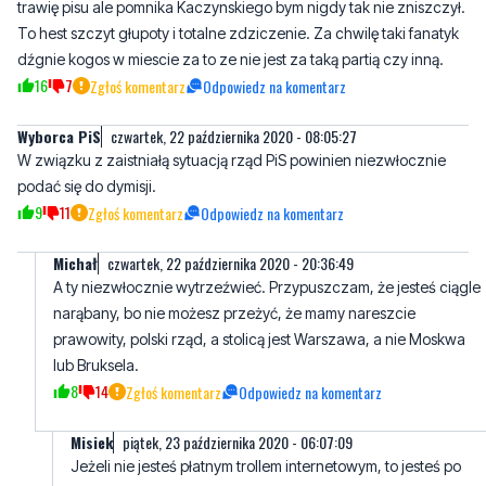
trawię pisu ale pomnika Kaczynskiego bym nigdy tak nie zniszczył.
To hest szczyt głupoty i totalne zdziczenie. Za chwilę taki fanatyk
dźgnie kogos w miescie za to ze nie jest za taką partią czy inną.
16
7
Zgłoś komentarz
Odpowiedz na komentarz
Wyborca PiS
czwartek, 22 października 2020 - 08:05:27
W związku z zaistniałą sytuacją rząd PiS powinien niezwłocznie
podać się do dymisji.
9
11
Zgłoś komentarz
Odpowiedz na komentarz
Michał
czwartek, 22 października 2020 - 20:36:49
A ty niezwłocznie wytrzeźwieć. Przypuszczam, że jesteś ciągle
narąbany, bo nie możesz przeżyć, że mamy nareszcie
prawowity, polski rząd, a stolicą jest Warszawa, a nie Moskwa
lub Bruksela.
8
14
Zgłoś komentarz
Odpowiedz na komentarz
Misiek
piątek, 23 października 2020 - 06:07:09
Jeżeli nie jesteś płatnym trollem internetowym, to jesteś po