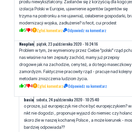
prostu niewykształcony. Zastanów się z korzyścią dla kogo jes
izolacja Polski w Europie, ujawnienie agentów (agentów się
trzyma na postronku a nie ujawnia), osłabienie gospodarki, br
modernizacji wojska, zadłużenie? is fecit, cui prodest
5
1
Zgłoś komentarz
Odpowiedz na komentarz
Neoplan
piątek, 23 października 2020 - 16:24:16
Problem w tym, że wymieniony przez Ciebie "polski" rząd pch
nas właśnie na ten zepsuty zachód, mamy już przepisy
drogowe jak na zachodzie, ceny też, a do tego maseczkowy
zamordyzm. Faktycznie pracowity rząd - pracuje nad kolejny
metodami zniszczenia ludziom życia.
3
4
Zgłoś komentarz
Odpowiedz na komentarz
basia
sobota, 24 października 2020 - 10:25:40
o prosze, już europejczyk nie chce być europejczykiem? 
nikt nie dogodzi , proponuje wyjazd do niemiec czy holand
skoro źle w naszej kochanej Polsce , a może kierunek - m
bardziej odpowiada??