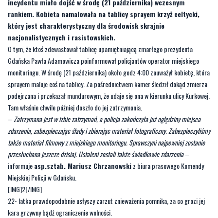
incydentu miało dojść w środę (21 października) wczesnym
rankiem. Kobieta namalowała na tablicy sprayem krzyż celtycki,
który jest charakterystyczny dla środowisk skrajnie
nacjonalistycznych i rasistowskich.
O tym, że ktoś zdewastował tablicę upamiętniającą zmarłego prezydenta
Gdańska Pawła Adamowicza poinformował policjantów operator miejskiego
monitoringu. W środę (21 października) około godz 4:00 zauważył kobietę, która
sprayem maluje coś na tablicy. Za pośrednictwem kamer śledził dokąd zmierza
podejrzana i przekazał mundurowym, że udaje się ona w kierunku ulicy Kurkowej.
Tam właśnie chwile później doszło do jej zatrzymania.
–
Zatrzymana jest w izbie zatrzymań, a policja zakończyła już oględziny miejsca
zdarzenia, zabezpieczając ślady i zbierając materiał fotograficzny. Zabezpieczyliśmy
także materiał filmowy z miejskiego monitoringu. Sprawczyni najpewniej zostanie
przesłuchana jeszcze dzisiaj. Ustaleni zostali także świadkowie zdarzenia
–
informuje
asp.sztab. Mariusz Chrzanowski
z biura prasowego Komendy
Miejskiej Policji w Gdańsku.
[IMG]2[/IMG]
22- latka prawdopodobnie usłyszy zarzut znieważenia pomnika, za co grozi jej
kara grzywny bądź ograniczenie wolności.