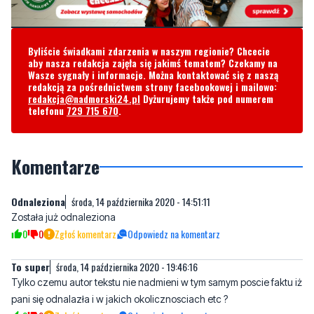
Byliście świadkami zdarzenia w naszym regionie? Chcecie
aby nasza redakcja zajęła się jakimś tematem? Czekamy na
Wasze sygnały i informacje. Można kontaktować się z naszą
redakcją za pośrednictwem strony facebookowej i mailowo:
redakcja@nadmorski24.pl
Dyżurujemy także pod numerem
telefonu
729 715 670
.
Komentarze
Odnaleziona
środa, 14 października 2020 - 14:51:11
Została już odnaleziona
0
0
Zgłoś komentarz
Odpowiedz na komentarz
To super
środa, 14 października 2020 - 19:46:16
Tylko czemu autor tekstu nie nadmieni w tym samym poscie faktu iż
pani się odnalazła i w jakich okolicznosciach etc ?
0
0
Zgłoś komentarz
Odpowiedz na komentarz