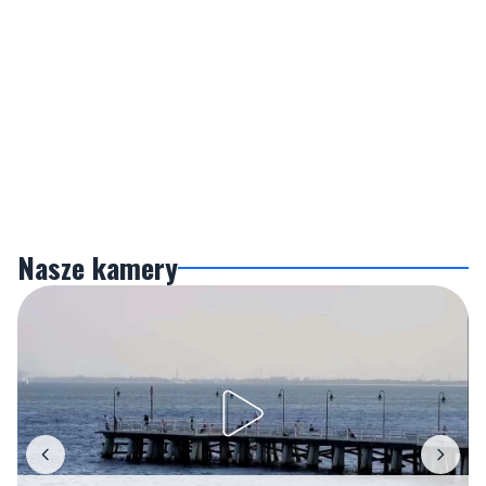
Nasze kamery
Gdynia
Orłowo