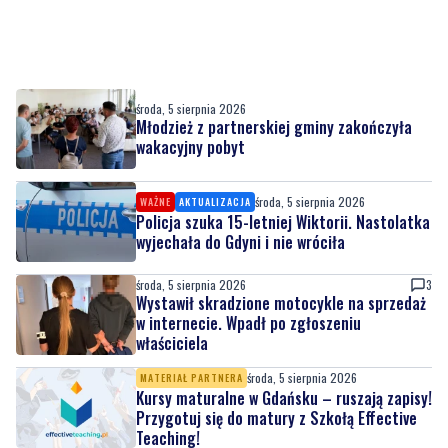
środa, 5 sierpnia 2026
Młodzież z partnerskiej gminy zakończyła
wakacyjny pobyt
środa, 5 sierpnia 2026
WAŻNE
AKTUALIZACJA
Policja szuka 15-letniej Wiktorii. Nastolatka
wyjechała do Gdyni i nie wróciła
środa, 5 sierpnia 2026
3
Wystawił skradzione motocykle na sprzedaż
w internecie. Wpadł po zgłoszeniu
właściciela
środa, 5 sierpnia 2026
MATERIAŁ PARTNERA
Kursy maturalne w Gdańsku – ruszają zapisy!
Przygotuj się do matury z Szkołą Effective
Teaching!
środa, 5 sierpnia 2026
Rekordowa frekwencja na rodzinnym pikniku