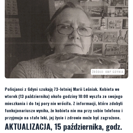
ŹRÓDŁO: KMP GDYNIA
Policjanci z Gdyni szukają 73-letniej Marii Leśniak. Kobieta we
wtorek (13 października) około godziny 10:00 wyszła ze swojego
mieszkania i do tej pory nie wróciła. Z informacji, które zdobyli
funkcjonariusze wynika, że kobieta nie ma przy sobie telefonu i
przyjmuje na stałe leki, jej życie i zdrowie może być zagrożone.
AKTUALIZACJA, 15 października, godz.
7:00
Jak podała gdyńska policja, w środę 14 października po południu kobieta
odnalazła się, mąż potwierdził jej tożsamość. Kobieta była wychłodzona, trafiła