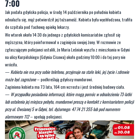
do szpitala pod fachową opieką lekarzy.
We wtorek około 14:30 do jednego z gdyńskich komisariatów zgłosił się
mężczyzna, który poinformował o zaginięciu swojej żony. W rozmowie ze
zgłaszającym policjanci ustalili, że Maria Leśniak wyszła z mieszkania w Gdyni
na ulicy Kurpińskiego (Gdynia Cisowa) około godzimy 10:00 i do tej pory nie
wróciła.
—
Kobieta nie ma przy sobie telefonu, przyjmuje na stałe leki, jej życie i zdrowie
może być zagrożone
– podkreślają gdyńscy mundurowi.
Zaginiona kobieta ma 73 lata, 164 cm wzrostu i jest średniej budowy ciała.
—
W przypadku posiadania informacji, które mogą pomóc w odnalezieniu 73-latki
lub ustalenia jej miejsca pobytu, mundurowi proszą o kontakt z komisariatem policji
przy ul. Owsianej 5 w Gdyni, tel. dyżurnego: 47 74 21 355 lub pod numerem
alarmowym 112
– apelują policjanci.