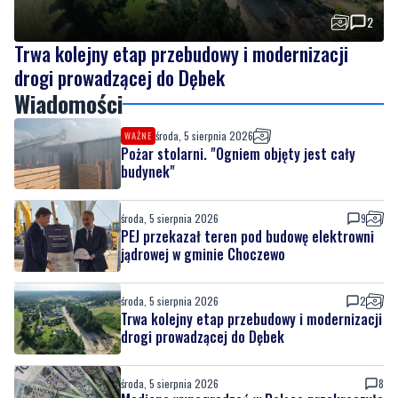
drogi prowadzącej do Dębek
Wiadomości
środa, 5 sierpnia 2026
WAŻNE
Pożar stolarni. "Ogniem objęty jest cały
budynek"
środa, 5 sierpnia 2026
9
PEJ przekazał teren pod budowę elektrowni
jądrowej w gminie Choczewo
środa, 5 sierpnia 2026
2
Trwa kolejny etap przebudowy i modernizacji
drogi prowadzącej do Dębek
środa, 5 sierpnia 2026
8
Mediana wynagrodzeń w Polsce przekroczyła
7,6 tys. zł