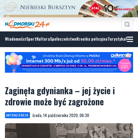
Wiadomości
Sport
Kultura
Społeczeństwo
Kronika policyjna
Turystyka
Fotoga
Zaginęła gdynianka – jej życie i
zdrowie może być zagrożone
środa, 14 października 2020, 06:30
AKTUALIZACJA