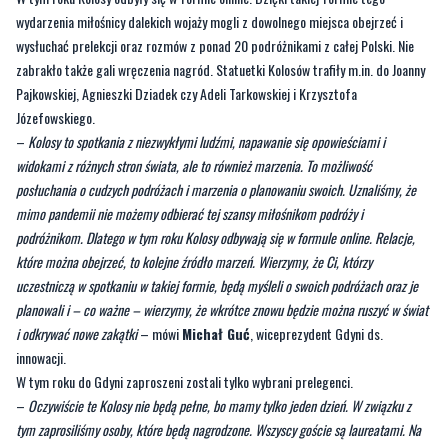
wydarzenia miłośnicy dalekich wojaży mogli z dowolnego miejsca obejrzeć i
wysłuchać prelekcji oraz rozmów z ponad 20 podróżnikami z całej Polski. Nie
zabrakło także gali wręczenia nagród. Statuetki Kolosów trafiły m.in. do Joanny
Pajkowskiej, Agnieszki Dziadek czy Adeli Tarkowskiej i Krzysztofa
Józefowskiego.
–
Kolosy to spotkania z niezwykłymi ludźmi, napawanie się opowieściami i
widokami z różnych stron świata, ale to również marzenia. To możliwość
posłuchania o cudzych podróżach i marzenia o planowaniu swoich. Uznaliśmy, że
mimo pandemii nie możemy odbierać tej szansy miłośnikom podróży i
podróżnikom. Dlatego w tym roku Kolosy odbywają się w formule online. Relacje,
które można obejrzeć, to kolejne źródło marzeń. Wierzymy, że Ci, którzy
uczestniczą w spotkaniu w takiej formie, będą myśleli o swoich podróżach oraz je
planowali i – co ważne – wierzymy, że wkrótce znowu będzie można ruszyć w świat
i odkrywać nowe zakątki
– mówi
Michał Guć
, wiceprezydent Gdyni ds.
innowacji.
W tym roku do Gdyni zaproszeni zostali tylko wybrani prelegenci.
–
Oczywiście te Kolosy nie będą pełne, bo mamy tylko jeden dzień. W związku z
tym zaprosiliśmy osoby, które będą nagrodzone. Wszyscy goście są laureatami. Na