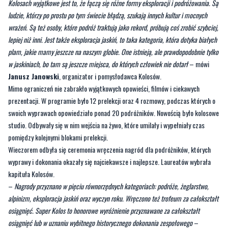
Kolosach wyjątkowe jest to, że łączą się różne formy eksploracji i podróżowania. Są
ludzie, którzy po prostu po tym świecie błądzą, szukają innych kultur i mocnych
wrażeń. Są też osoby, które podróż traktują jako rekord, próbują coś zrobić szybciej,
lepiej niż inni. Jest także eksploracja jaskiń, to taka kategoria, która dotyka białych
plam, jakie mamy jeszcze na naszym globie. One istnieją, ale prawdopodobnie tylko
w jaskiniach, bo tam są jeszcze miejsca, do których człowiek nie dotarł
– mówi
Janusz Janowski
, organizator i pomysłodawca Kolosów.
Mimo ograniczeń nie zabrakło wyjątkowych opowieści, filmów i ciekawych
prezentacji. W programie było 12 prelekcji oraz 4 rozmowy, podczas których o
swoich wyprawach opowiedziało ponad 20 podróżników. Nowością było kolosowe
studio. Odbywały się w nim wejścia na żywo, które umilały i wypełniały czas
pomiędzy kolejnymi blokami prelekcji.
Wieczorem odbyła się ceremonia wręczenia nagród dla podróżników, których
wyprawy i dokonania okazały się najciekawsze i najlepsze. Laureatów wybrała
kapituła Kolosów.
–
Nagrody przyznano w pięciu równorzędnych kategoriach: podróże, żeglarstwo,
alpinizm, eksploracja jaskiń oraz wyczyn roku. Wręczono też trofeum za całokształt
osiągnięć. Super Kolos to honorowe wyróżnienie przyznawane za całokształt
osiągnięć lub w uznaniu wybitnego historycznego dokonania zespołowego
–