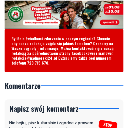
Byliście świadkami zdarzenia w naszym regionie? Chcecie
aby nasza redakcja zajęła się jakimś tematem? Czekamy na
Wasze sygnały i informacje. Można kontaktować się z naszą
redakcją za pośrednictwem strony facebookowej i mailowo:
redakcja@nadmorski24.pl
Dyżurujemy także pod numerem
telefonu
729 715 670
.
Komentarze
Napisz swój komentarz
Nie hejtuj, pisz kulturalnie i zgodne z prawem