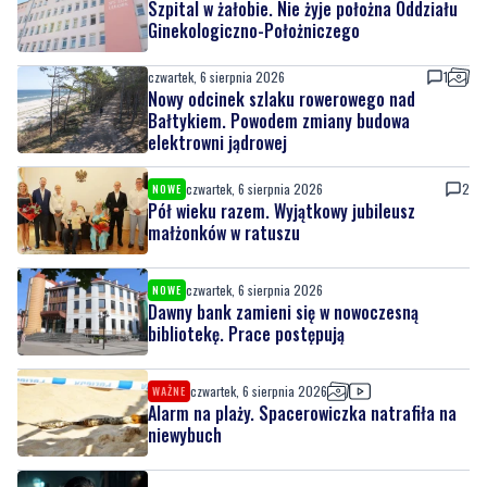
Szpital w żałobie. Nie żyje położna Oddziału
Ginekologiczno-Położniczego
czwartek, 6 sierpnia 2026
1
Nowy odcinek szlaku rowerowego nad
Bałtykiem. Powodem zmiany budowa
elektrowni jądrowej
czwartek, 6 sierpnia 2026
2
NOWE
Pół wieku razem. Wyjątkowy jubileusz
małżonków w ratuszu
czwartek, 6 sierpnia 2026
NOWE
Dawny bank zamieni się w nowoczesną
bibliotekę. Prace postępują
czwartek, 6 sierpnia 2026
WAŻNE
Alarm na plaży. Spacerowiczka natrafiła na
niewybuch