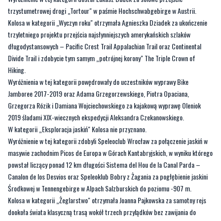
trzystumetrowej drogi „Tortour" w paśmie Hochschwabgebirge w Austrii.
Kolosa w kategorii „Wyczyn roku" otrzymała Agnieszka Dziadek za ukończenie
trzyletniego projektu przejścia najsłynniejszych amerykańskich szlaków
długodystansowych – Pacific Crest Trail Appalachian Trail oraz Continental
Divide Trail i zdobycie tym samym „potrójnej korony" The Triple Crown of
Hiking.
Wyróżnienia w tej kategorii powędrowały do uczestników wyprawy Bike
Jamboree 2017-2019 oraz Adama Grzegorzewskiego, Piotra Opaciana,
Grzegorza Rózik i Damiana Wojciechowskiego za kajakową wyprawę Oleniok
2019 śladami XIX-wiecznych ekspedycji Aleksandra Czekanowskiego.
W kategorii „Eksploracja jaskiń" Kolosa nie przyznano.
Wyróżnienie w tej kategorii zdobyli Speleoclub Wrocław za połączenie jaskiń w
masywie zachodnim Picos de Europa w Górach Kantabryjskich, w wyniku którego
powstał liczący ponad 12 km długości Sistema del Hou de la Canal Parda –
Canalon de los Desvios oraz Speleoklub Bobry z Żagania za pogłębienie jaskini
Środkowej w Tennengebirge w Alpach Salzburskich do poziomu -907 m.
Kolosa w kategorii „Żeglarstwo" otrzymała Joanna Pajkowska za samotny rejs
dookoła świata klasyczną trasą wokół trzech przylądków bez zawijania do