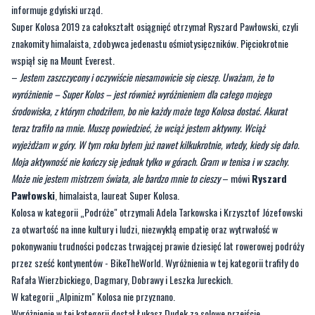
informuje gdyński urząd.
Super Kolosa 2019 za całokształt osiągnięć otrzymał Ryszard Pawłowski, czyli
znakomity himalaista, zdobywca jedenastu ośmiotysięczników. Pięciokrotnie
wspiął się na Mount Everest.
–
Jestem zaszczycony i oczywiście niesamowicie się cieszę. Uważam, że to
wyróżnienie – Super Kolos – jest również wyróżnieniem dla całego mojego
środowiska, z którym chodziłem, bo nie każdy może tego Kolosa dostać. Akurat
teraz trafiło na mnie. Muszę powiedzieć, że wciąż jestem aktywny. Wciąż
wyjeżdżam w góry. W tym roku byłem już nawet kilkukrotnie, wtedy, kiedy się dało.
Moja aktywność nie kończy się jednak tylko w górach. Gram w tenisa i w szachy.
Może nie jestem mistrzem świata, ale bardzo mnie to cieszy
– mówi
Ryszard
Pawłowski
, himalaista, laureat Super Kolosa.
Kolosa w kategorii „Podróże" otrzymali Adela Tarkowska i Krzysztof Józefowski
za otwartość na inne kultury i ludzi, niezwykłą empatię oraz wytrwałość w
pokonywaniu trudności podczas trwającej prawie dziesięć lat rowerowej podróży
przez sześć kontynentów - BikeTheWorld. Wyróżnienia w tej kategorii trafiły do
Rafała Wierzbickiego, Dagmary, Dobrawy i Leszka Jureckich.
W kategorii „Alpinizm" Kolosa nie przyznano.
Wyróżnienie w tej kategorii dostał Łukasz Dudek za solowe przejście