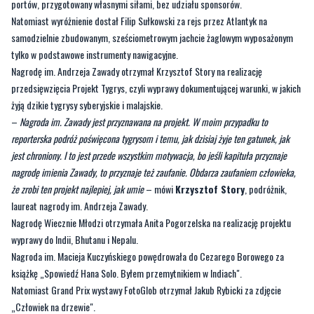
portów, przygotowany własnymi siłami, bez udziału sponsorów.
Natomiast wyróżnienie dostał Filip Sułkowski za rejs przez Atlantyk na
samodzielnie zbudowanym, sześciometrowym jachcie żaglowym wyposażonym
tylko w podstawowe instrumenty nawigacyjne.
Nagrodę im. Andrzeja Zawady otrzymał Krzysztof Story na realizację
przedsięwzięcia Projekt Tygrys, czyli wyprawy dokumentującej warunki, w jakich
żyją dzikie tygrysy syberyjskie i malajskie.
–
Nagroda im. Zawady jest przyznawana na projekt. W moim przypadku to
reporterska podróż poświęcona tygrysom i temu, jak dzisiaj żyje ten gatunek, jak
jest chroniony. I to jest przede wszystkim motywacja, bo jeśli kapituła przyznaje
nagrodę imienia Zawady, to przyznaje też zaufanie. Obdarza zaufaniem człowieka,
że zrobi ten projekt najlepiej, jak umie
– mówi
Krzysztof Story
, podróżnik,
laureat nagrody im. Andrzeja Zawady.
Nagrodę Wiecznie Młodzi otrzymała Anita Pogorzelska na realizację projektu
wyprawy do Indii, Bhutanu i Nepalu.
Nagroda im. Macieja Kuczyńskiego powędrowała do Cezarego Borowego za
książkę „Spowiedź Hana Solo. Byłem przemytnikiem w Indiach".
Natomiast Grand Prix wystawy FotoGlob otrzymał Jakub Rybicki za zdjęcie
„Człowiek na drzewie".