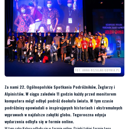
FOT. ANNA REZULAK/GDYNIA.PL
Za nami 22. Ogólnopolskie Spotkania Podróżników, Żeglarzy i
Alpinistów. W ciągu zaledwie 11 godzin każdy przed monitorem
komputera mógł odbyć podróż dookoła świata. W tym czasie
podróżnicy opowiadali o inspirujących historiach i ekstremalnych
wyprawach w najdalsze zakątki globu. Tegoroczna edycja
wydarzenia odbyła się w formie online.
W tym roku Kolosy odbyły się w formie online. Dzięki takiej formie tego