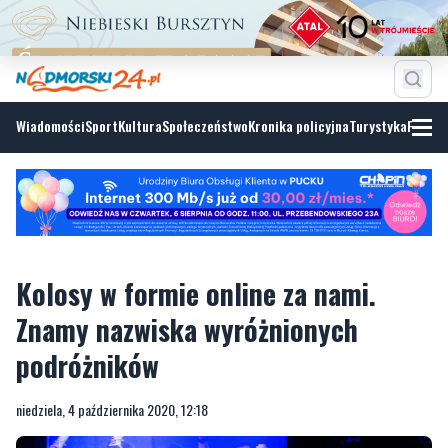
Wiadomości
Sport
Kultura
Społeczeństwo
Kronika policyjna
Turystyka
Fotoga
Kolosy w formie online za nami.
Znamy nazwiska wyróżnionych
podróżników
niedziela, 4 października 2020, 12:18