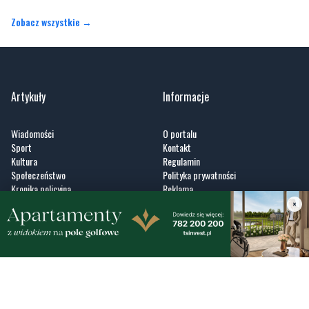
Zobacz wszystkie →
Artykuły
Informacje
Wiadomości
O portalu
Sport
Kontakt
Kultura
Regulamin
Społeczeństwo
Polityka prywatności
Kronika policyjna
Reklama
×
Zobacz
Fotogalerie
Nasze HotSpoty
Nasze kamery
Praca