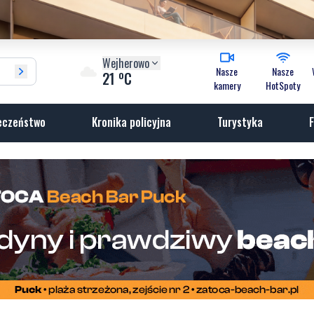
Wejherowo
Nasze
Nasze
o
21
C
kamery
HotSpoty
eczeństwo
Kronika policyjna
Turystyka
F