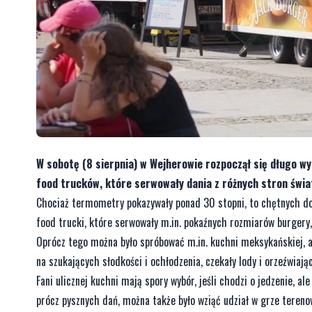
W sobotę (8 sierpnia) w Wejherowie rozpoczął się długo w
food trucków, które serwowały dania z różnych stron świa
Chociaż termometry pokazywały ponad 30 stopni, to chętnych do
food trucki, które serwowały m.in. pokaźnych rozmiarów burgery
Oprócz tego można było spróbować m.in. kuchni meksykańskiej, am
na szukających słodkości i ochłodzenia, czekały lody i orzeźwiają
Fani ulicznej kuchni mają spory wybór, jeśli chodzi o jedzenie, a
prócz pysznych dań, można także było wziąć udział w grze tereno