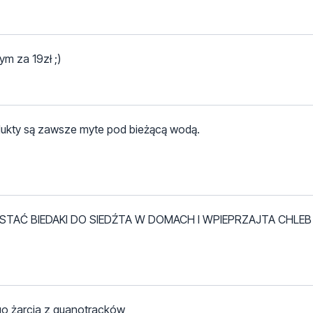
m za 19zł ;)
odukty są zawsze myte pod bieżącą wodą.
 STAĆ BIEDAKI DO SIEDŹTA W DOMACH I WPIEPRZAJTA CHLEB
go żarcia z guanotracków