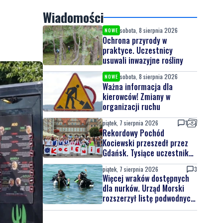
Wiadomości
sobota, 8 sierpnia 2026
NOWE
Ochrona przyrody w
praktyce. Uczestnicy
usuwali inwazyjne rośliny
sobota, 8 sierpnia 2026
NOWE
Ważna informacja dla
kierowców! Zmiany w
organizacji ruchu
piątek, 7 sierpnia 2026
1
Rekordowy Pochód
Kociewski przeszedł przez
Gdańsk. Tysiące uczestników
na jubileuszowej edycji
piątek, 7 sierpnia 2026
3
Więcej wraków dostępnych
dla nurków. Urząd Morski
rozszerzył listę podwodnych
atrakcji