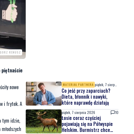
EGORZ RENUSZ
 piętnaście
piątek, 7 sierpnia 2026
MATERIAŁ PARTNERA
ściły nowe
Co jeść przy zaparciach?
Dieta, błonnik i nawyki,
które naprawdę działają
 i frytek. A
piątek, 7 sierpnia 2026
10
Łosie coraz częściej
a tym idzie,
pojawiają się na Półwyspie
Na młodszych
Helskim. Burmistrz chce