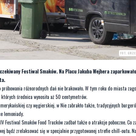
FOT. GRZ
yczekiwany Festiwal Smaków. Na Placu Jakuba Wejhera zaparkowało
ta.
 próbowania różnorodnych dań nie brakowało. W tym roku do miasta zago
, których średnica wynosiła aż 50 centymetrów.
erykańskiej czy węgierskiej. w Nie zabrakło także, tradycyjnych burgerów
ce lemoniady.
le IV Festiwal Smaków Food Trucków zadbał także o atrakcje poboczne. Co z
wej bądź zrelaksować się w specjalnie przygotowanej strefie chill-outu. 