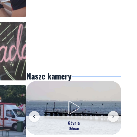
Nasze kamery
Gdynia
Orłowo