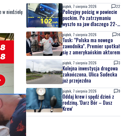
nowych znaków drogowych
piątek, 7 sierpnia 2026
22
e w niedzielę
Policyjny pościg w powiecie
puckim. Po zatrzymaniu
wyszło na jaw dlaczego 22-
latek uciekał
piątek, 7 sierpnia 2026
14
Tusk: "Polska ma nowego
zawodnika". Premier spotkał
się z amerykańskim aktorem
piątek, 7 sierpnia 2026
3
Kolejna inwestycja drogowa
zakończona. Ulica Sudecka
już przejezdna
piątek, 7 sierpnia 2026
9
Oddaj krew i spędź dzień z
rodziną. 'Darz Bór – Dasz
Krew'