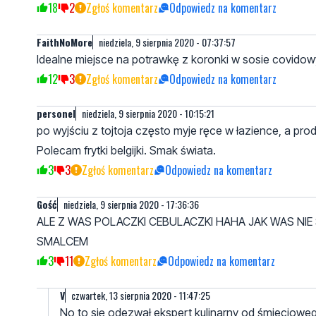
18
2
Zgłoś komentarz
Odpowiedz na komentarz
FaithNoMore
niedziela, 9 sierpnia 2020 - 07:37:57
Idealne miejsce na potrawkę z koronki w sosie covidowy
12
3
Zgłoś komentarz
Odpowiedz na komentarz
personel
niedziela, 9 sierpnia 2020 - 10:15:21
po wyjściu z tojtoja często myje ręce w łazience, a pr
Polecam frytki belgijki. Smak świata.
3
3
Zgłoś komentarz
Odpowiedz na komentarz
Gość
niedziela, 9 sierpnia 2020 - 17:36:36
ALE Z WAS POLACZKI CEBULACZKI HAHA JAK WAS NIE
SMALCEM
3
11
Zgłoś komentarz
Odpowiedz na komentarz
V
czwartek, 13 sierpnia 2020 - 11:47:25
No to się odezwał ekspert kulinarny od śmieciowe