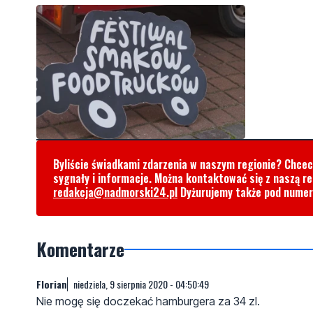
Byliście świadkami zdarzenia w naszym regionie? Chce
sygnały i informacje. Można kontaktować się z naszą r
redakcja@nadmorski24.pl
Dyżurujemy także pod nume
Komentarze
Florian
niedziela, 9 sierpnia 2020 - 04:50:49
Nie mogę się doczekać hamburgera za 34 zl.