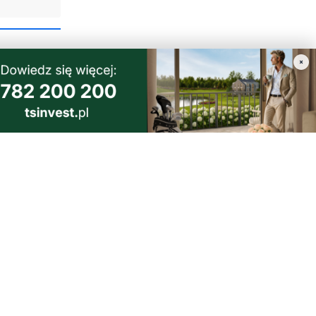
×
4
 zimy.
 inne kraje