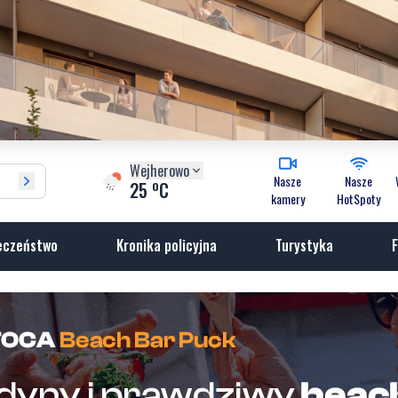
Wejherowo
Nasze
Nasze
o
25
C
kamery
HotSpoty
eczeństwo
Kronika policyjna
Turystyka
F