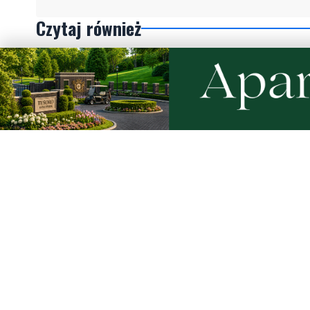
Czytaj również
NOWE
NOWE
Weekend pełen atrakcji w powiecie
Kolorowy
słupskim. Sprawdź, co zaplanowano
regionaln
Święto K