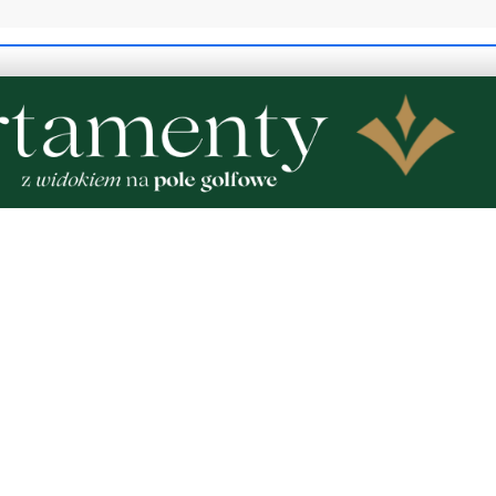
 korowód, muzyka i
Gazowe przygotowania do
e smaki. Nadchodzi
Polska lepiej wygląda niż
ociewia
w Europie