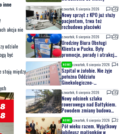
o inne
czwartek, 6 sierpnia 2026
3
Nowy sprzęt z KPO już służy
pacjentom, trwa też
W
rozbudowa placówki
ach akcja nie
czwartek, 6 sierpnia 2026
3
Urodziny Biura Obsługi
zy udziale
Klienta w Pucku. Były
promocje, porady i atrakcje
mogą być
dla najmłodszych
czwartek, 6 sierpnia 2026
4
NOWE
Szpital w żałobie. Nie żyje
e stoją między
położna Oddziału
Ginekologiczno-
nych
Położniczego
czwartek, 6 sierpnia 2026
1
Nowy odcinek szlaku
rowerowego nad Bałtykiem.
Powodem zmiany budowa
elektrowni jądrowej
czwartek, 6 sierpnia 2026
2
NOWE
Pół wieku razem. Wyjątkowy
jubileusz małżonków w