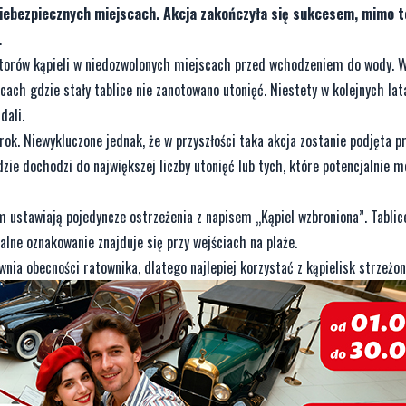
niebezpiecznych miejscach. Akcja zakończyła się sukcesem, mimo t
.
atorów kąpieli w niedozwolonych miejscach przed wchodzeniem do wody. 
ch gdzie stały tablice nie zanotowano utonięć. Niestety w kolejnych lat
dali.
k. Niewykluczone jednak, że w przyszłości taka akcja zostanie podjęta pr
zie dochodzi do największej liczby utonięć lub tych, które potencjalnie 
 ustawiają pojedyncze ostrzeżenia z napisem „Kąpiel wzbroniona”. Tablic
lne oznakowanie znajduje się przy wejściach na plaże.
nia obecności ratownika, dlatego najlepiej korzystać z kąpielisk strzeżo