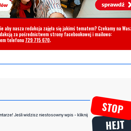
cie aby nasza redakcja zajęła się jakimś tematem? Czekamy na Was
edakcją za pośrednictwem strony facebookowej i mailowo:
rem telefonu
729 715 670
.
tarze! Jeśli widzisz niestosowny wpis - kliknij