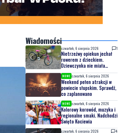
Wiadomości
czwartek, 6 sierpnia 2026
1
Nietrzeźwy opiekun jechał
rowerem z dzieckiem.
Dziewczynka nie miała
kasku
czwartek, 6 sierpnia 2026
NOWE
Weekend pełen atrakcji w
powiecie słupskim. Sprawdź,
co zaplanowano
czwartek, 6 sierpnia 2026
NOWE
Kolorowy korowód, muzyka i
regionalne smaki. Nadchodzi
Święto Kociewia
czwartek, 6 sierpnia 2026
4