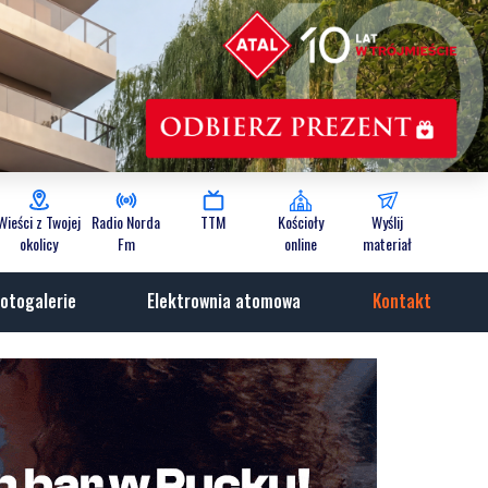
Wieści z Twojej
Radio Norda
TTM
Kościoły
Wyślij
okolicy
Fm
online
materiał
otogalerie
Elektrownia atomowa
Kontakt