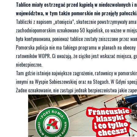
Tablice miały ostrzegać przed kąpielą w niedozwolonych i 
województwa, w tym także pomorskie nie przejęły pałeczki
Tabliczki z napisem „utonięcia”, skutecznie powstrzymywały am
zachodniopomorskim oznakowano 50 kąpielisk, co ważne w miejsca
była kontynuowana, ponieważ tablice zostały zniszczone przez wan
Pomorska policja nie ma takiego programu w planach na obecny ro
ratowników WOPR. Ci uważają, że ciężko jest wskazać miejsca, gd
niebezpieczne.
Tam gdzie istnieje największe zagrożenie, ratownicy w pomorskim
innymi na Wyspie Sobieszewskiej oraz na Stogach. W Gdyni specja
Żadne oznakowanie, nie zastąpi jednak bezpieczeństwa jakie zapew